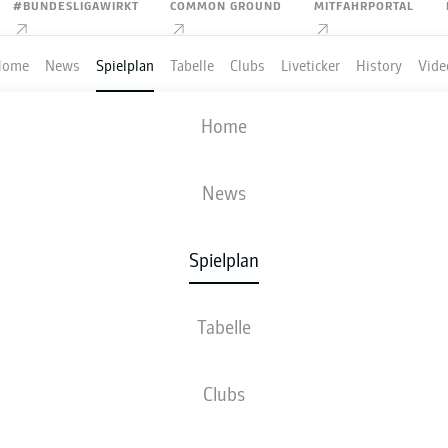
#BUNDESLIGAWIRKT
COMMON GROUND
MITFAHRPORTAL
Home
News
Spielplan
Tabelle
Clubs
Liveticker
History
Vide
. FC UNION BERLIN
-
BAYER 04 LEVER
Home
FCU
B04
0
0
News
Spielplan
VE
NEWS
AUFSTELLUNGEN
STATISTIKEN
TABE
Tabelle
Clubs