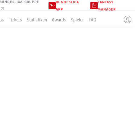
BUNDESLIGA-GRUPPE
BUNDESLIGA
FANTASY
APP
MANAGER
os
Tickets
Statistiken
Awards
Spieler
FAQ
KUSEN
LLE