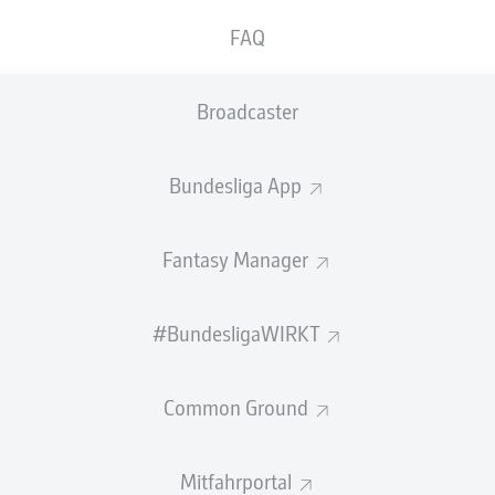
FAQ
Broadcaster
FANTASY MANAGER LIGA
Bundesliga App
CHALLENGE: UNION GEGEN
BAYER
Fantasy Manager
Zähle zu den Besten der Club-Ligen und
gewinne ein Trikot!
#BundesligaWIRKT
26.04.2023
Common Ground
Mitfahrportal