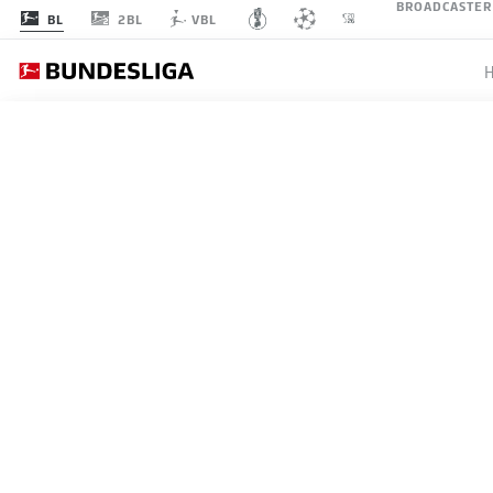
BROADCASTER
2BL
BL
VBL
1
SPIELTAG 30
LI