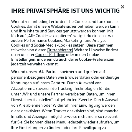
IHRE PRIVATSPHÄRE IST UNS WICHTIG
4:02
Wir nutzen unbedingt erforderliche Cookies und funktionale
Cookies, damit unsere Website sicher betrieben werden kann
Rennen um Europa spitzt sich zu
und ihre Inhalte und Services genutzt werden können. Mit
Klick auf „Alle Cookies akzeptieren“ willigst du ein, dass wir
zudem Performance Cookies, Marketing- und Analyse-
Das sagt Urs Fischer
Cookies und Social-Media-Cookies setzen. Diese stammen
teilweise von diesen
Drittanbietern
. Weitere Hinweise findest
"Ich glaube nicht, dass uns der Erfolg nach dem Sieg
du in unserer
Cookie-Richtlinie
oder in den Cookie-
gegen Leipzig zu Kopf steigt. Ich freue mich, wenn die
Einstellungen, in denen du auch deine Cookie-Präferenzen
jederzeit
verwalten kannst.
Mannschaft gute Leistungen zeigt, aber ich zähle nicht
die Siege in Folge. Wichtig wird sein, dass wir unsere
Wir und unsere
61
-Partner speichern und greifen auf
Spielweise auf den Platz bekommen und nicht davon
personenbezogene Daten wie Browserdaten oder eindeutige
abweichen."
Kennungen auf Ihrem Gerät zu. Durch Auswahl von
Akzeptieren aktivieren Sie Tracking-Technologien für die
unter „Wir und unsere Partner verarbeiten Daten, um Ihnen
Dienste bereitzustellen“ aufgeführten Zwecke. Durch Auswahl
Das sagt Stefan Leitl
von Alle ablehnen oder Widerruf Ihrer Einwilligung werden
"Es geht gegen eine Mannschaft, die mit großer
diese deaktiviert. Wenn Tracker deaktiviert sind, sind manche
Souveränität auftritt. Das wird ein richtig dickes Brett.
Inhalte und Anzeigen möglicherweise nicht mehr so relevant
Trotzdem wollen wir ein gutes Spiel zeigen und punkten,
für Sie. Sie können dieses Menü jederzeit wieder aufrufen, um
das sind wir der Liga, den Fans, dem Verein und uns
Ihre Einstellungen zu ändern oder Ihre Einwilligung zu