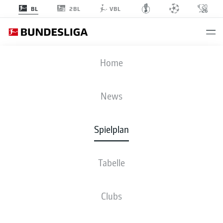
2BL
BL
VBL
FCU
-
SGF
Home
FCU
SGF
1
1
News
Spielplan
LIVE
NEWS
AUFSTELLUNGEN
STATISTIKEN
TABELLE
Tabelle
Clubs