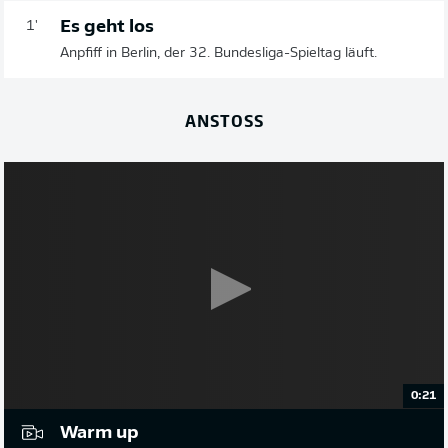
Es geht los
1'
Anpfiff in Berlin, der 32. Bundesliga-Spieltag läuft.
ANSTOSS
0:21
Warm up