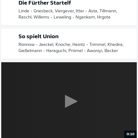
Die Fürther Startelf
Linde - Griesbeck, Viergever, Itter - Asta, Tillmann,
Raschl, Willems - Leweling - Ngankam, Hrgota
So spielt Union
Rönnow - Jaeckel, Knoche, Heintz - Trimmel, Khedira,
Gießelmann - Haraguchi, Prömel - Awoniyi, Becker
0:10