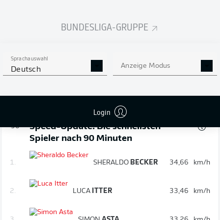
Es gibt drei Minuten zusätzlich.
BUNDESLIGA-GRUPPE
Wechsel
90'
Sprachauswahl
GIDEON
JUNG
Anzeige Modus
Deutsch
TIMOTHY
TILLMAN
Login
Speed-Update: Die schnellsten
90'
Spieler nach 90 Minuten
1.
SHERALDO
BECKER
34,66
km/h
2.
LUCA
ITTER
33,46
km/h
3.
SIMON
ASTA
33,26
km/h