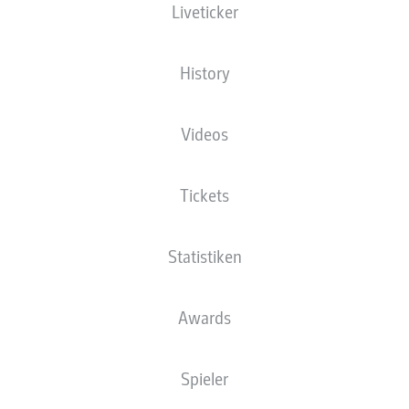
Liveticker
History
Videos
S. Michel
72'
Tickets
33'
B. Hrgota
An der Alten Försterei
(Ausverkauft)
P. Ittrich
Statistiken
Awards
Anzeige
Spieler