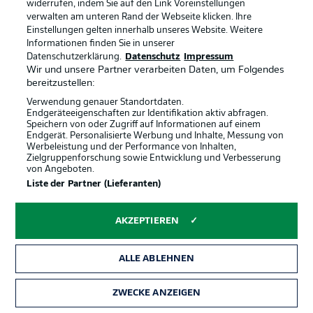
selbst schuldig."
widerrufen, indem Sie auf den Link Voreinstellungen
verwalten am unteren Rand der Webseite klicken. Ihre
Einstellungen gelten innerhalb unseres Website. Weitere
Informationen finden Sie in unserer
Datenschutzerklärung.
Datenschutz
Impressum
Wir und unsere Partner verarbeiten Daten, um Folgendes
bereitzustellen:
Verwendung genauer Standortdaten.
Siegesserie
Endgeräteeigenschaften zur Identifikation aktiv abfragen.
Speichern von oder Zugriff auf Informationen auf einem
Union Berlin hat im April alle vier Bundesliga-Spiele
Endgerät. Personalisierte Werbung und Inhalte, Messung von
gewonnen und stellte mit dieser Siegesserie einen
Werbeleistung und der Performance von Inhalten,
neuen Vereinsrekord auf (nur Bayern hat aktuell eine
Zielgruppenforschung sowie Entwicklung und Verbesserung
längere Siegesserie). Zudem kommen die Eisernen auf
von Angeboten.
50 Punkte – eingestellter Vereinsrekord.
Liste der Partner (Lieferanten)
AKZEPTIEREN
Abstieg besiegelt
Der Abstieg von Greuther Fürth steht seit dem letzten
Spieltag fest – wie 2012/13 war nach dem 31. Spieltag
ALLE ABLEHNEN
alles klar.
ZWECKE ANZEIGEN