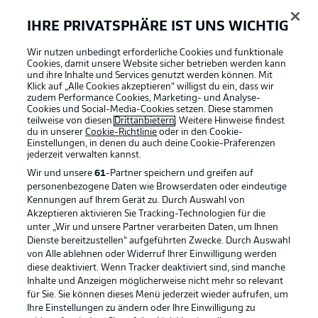
2:03
So lief das letzte Duell
IHRE PRIVATSPHÄRE IST UNS WICHTIG
Wir nutzen unbedingt erforderliche Cookies und funktionale
Cookies, damit unsere Website sicher betrieben werden kann
Herzlich willkommen!
und ihre Inhalte und Services genutzt werden können. Mit
Hier findest du die wichtigsten Informationen zur Partie
Klick auf „Alle Cookies akzeptieren“ willigst du ein, dass wir
zudem Performance Cookies, Marketing- und Analyse-
1. FSV Mainz 05 gegen VfL Bochum 1848 am 19.
Cookies und Social-Media-Cookies setzen. Diese stammen
Spieltag der Saison 2021/22 in der Bundesliga.
teilweise von diesen
Drittanbietern
. Weitere Hinweise findest
du in unserer
Cookie-Richtlinie
oder in den Cookie-
Einstellungen, in denen du auch deine Cookie-Präferenzen
jederzeit
verwalten kannst.
Wir und unsere
61
-Partner speichern und greifen auf
personenbezogene Daten wie Browserdaten oder eindeutige
Kennungen auf Ihrem Gerät zu. Durch Auswahl von
Akzeptieren aktivieren Sie Tracking-Technologien für die
unter „Wir und unsere Partner verarbeiten Daten, um Ihnen
Dienste bereitzustellen“ aufgeführten Zwecke. Durch Auswahl
Football as it's meant to be
von Alle ablehnen oder Widerruf Ihrer Einwilligung werden
diese deaktiviert. Wenn Tracker deaktiviert sind, sind manche
Inhalte und Anzeigen möglicherweise nicht mehr so relevant
für Sie. Sie können dieses Menü jederzeit wieder aufrufen, um
Ihre Einstellungen zu ändern oder Ihre Einwilligung zu
BUNDESLIGA APP