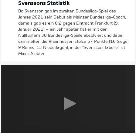
Svenssons Statistik
Bo Svensson gab im zweiten Bundesliga-Spiel des
Jahres 2021 sein Debüt als Mainzer Bundesliga-Coach,
damals gab es ein 0:2 gegen Eintracht Frankfurt (9.
Januar 2021) – ein Jahr später hat er mit den
Nullfünfern 38 Bundesliga-Spiele absolviert und dabei
sammelten die Rheinhessen stolze 57 Punkte (16 Siege,
9 Remis, 13 Niederlagen), in der "Svensson-Tabelle" ist
Mainz Siebter.