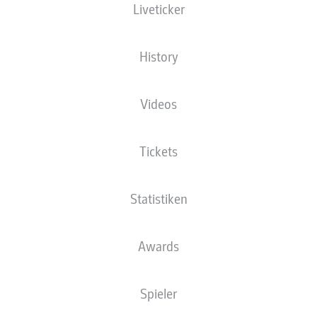
Liveticker
History
Videos
J. St. Juste
48'
MEWA ARENA
(1.000 Zuschauer)
Tickets
F. Willenborg
Statistiken
Anzeige
Awards
Spieler
Fazit
90'
+ 5