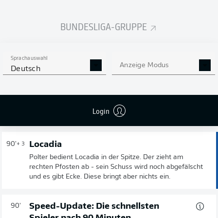
BUNDESLIGA-GRUPPE
KARIM
ONISIWO
Wechsel
90'
Sprachauswahl
+ 4
Anzeige Modus
Deutsch
ANDERSON
LUCOQUI
AARÓN
MARTÍN
Login
Locadia
90'
+ 3
Polter bedient Locadia in der Spitze. Der zieht am
rechten Pfosten ab - sein Schuss wird noch abgefälscht
und es gibt Ecke. Diese bringt aber nichts ein.
Speed-Update: Die schnellsten
90'