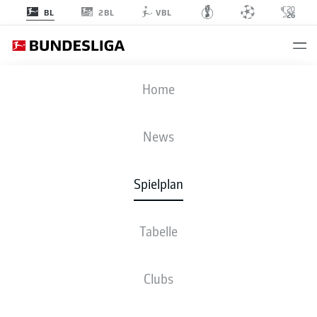
2BL
BL
VBL
M05
-
BOC
Home
M05
BOC
1
0
News
Spielplan
LIVE
NEWS
AUFSTELLUNGEN
STATISTIKEN
TABELLE
Tabelle
Clubs