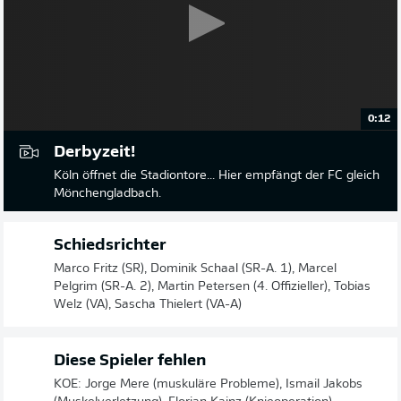
0:12
Derbyzeit!
Köln öffnet die Stadiontore... Hier empfängt der FC gleich
Mönchengladbach.
Schiedsrichter
Marco Fritz (SR), Dominik Schaal (SR-A. 1), Marcel
Pelgrim (SR-A. 2), Martin Petersen (4. Offizieller), Tobias
Welz (VA), Sascha Thielert (VA-A)
Diese Spieler fehlen
KOE: Jorge Mere (muskuläre Probleme), Ismail Jakobs