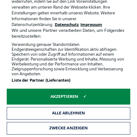
Nur vier Platzverweise wurden in diesem eigentlich so
widerrufen, indem Sie auf den Link Voreinstellungen
brisanten Bundesliga-Duell ausgesprochen (in den
verwalten am unteren Rand der Webseite klicken. Ihre
letzten 19 Spielen keiner), alle gegen Kölner – in 90
Einstellungen gelten innerhalb unseres Website. Weitere
Bundesliga-Derbys flog also kein Borusse vom Platz!
Informationen finden Sie in unserer
Datenschutzerklärung.
Datenschutz
Impressum
Wir und unsere Partner verarbeiten Daten, um Folgendes
bereitzustellen:
Wiedergutmachung?
Verwendung genauer Standortdaten.
Borussia Mönchengladbach kassierte am 1. Spieltag
Endgeräteeigenschaften zur Identifikation aktiv abfragen.
eine klare 0:3-Niederlage bei Borussia Dortmund – für
Speichern von oder Zugriff auf Informationen auf einem
die Fohlen war es die höchste Bundesliga-Niederlage
Endgerät. Personalisierte Werbung und Inhalte, Messung von
unter Trainer Marco Rose. Gleich zwei
Werbeleistung und der Performance von Inhalten,
Zielgruppenforschung sowie Entwicklung und Verbesserung
Auswärtsniederlagen zum Saisonstart gab es für den
von Angeboten.
VfL zuletzt vor fünf Jahren.
Liste der Partner (Lieferanten)
Zweimal daheim
AKZEPTIEREN
Nach dem Heimspiel gegen die Borussia darf der FC
erneut im RheinEnergieSTADION antreten – am 4.
ALLE ABLEHNEN
Spieltag empfängt man dann Eintracht Frankfurt.
ZWECKE ANZEIGEN
Erstes Geisterspiel