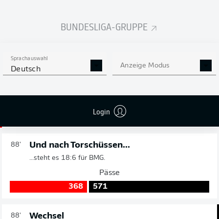
STEFAN
LAINER
BUNDESLIGA-GRUPPE
Drei Minuten Nachspielzeit
90'
180 Sekunden noch.
Sprachauswahl
Anzeige Modus
Deutsch
Gelbe Karte
90'
FREDERIK
SØRENSEN
Login
Und nach Torschüssen...
88'
...steht es 18:6 für BMG.
Pässe
368
571
Wechsel
88'