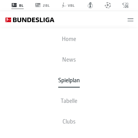
2BL
BL
VBL
KOE
-
BMG
Home
KOE
BMG
1
3
News
Spielplan
LIVE
NEWS
AUFSTELLUNGEN
STATISTIKEN
TABELLE
Tabelle
Clubs