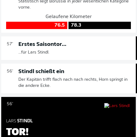
Statistisch liegt Borussia in jeder wesentlichen Kategorie
vorne.
Gelaufene Kilometer
76.5
78.3
Erstes Saisontor...
57'
...für Lars Stindl.
Stindl schießt ein
56'
Der Kapitän trifft flach nach nach rechts, Horn springt in
die andere Ecke.
56'
LARS
STINDL
TOR!