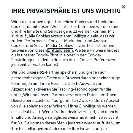
IHRE PRIVATSPHÄRE IST UNS WICHTIG
Wir nutzen unbedingt erforderliche Cookies und funktionale
Cookies, damit unsere Website sicher betrieben werden kann
und ihre Inhalte und Services genutzt werden können. Mit
Klick auf „Alle Cookies akzeptieren“ willigst du ein, dass wir
zudem Performance Cookies, Marketing- und Analyse-
Cookies und Social-Media-Cookies setzen. Diese stammen
teilweise von diesen
Drittanbietern
. Weitere Hinweise findest
du in unserer
Cookie-Richtlinie
oder in den Cookie-
3:03
Einstellungen, in denen du auch deine Cookie-Präferenzen
jederzeit
verwalten kannst.
Köln - Mönchengladbach im Jahr 2009
Wir und unsere
61
-Partner speichern und greifen auf
Ein Derby als Schicksalsspiel.
personenbezogene Daten wie Browserdaten oder eindeutige
Kennungen auf Ihrem Gerät zu. Durch Auswahl von
Akzeptieren aktivieren Sie Tracking-Technologien für die
Gisdol-Jubiläum?
unter „Wir und unsere Partner verarbeiten Daten, um Ihnen
Markus Gisdol könnte gegen die Borussia seinen 50.
Dienste bereitzustellen“ aufgeführten Zwecke. Durch Auswahl
von Alle ablehnen oder Widerruf Ihrer Einwilligung werden
Sieg als Bundesliga-Trainer feiern.
diese deaktiviert. Wenn Tracker deaktiviert sind, sind manche
Inhalte und Anzeigen möglicherweise nicht mehr so relevant
für Sie. Sie können dieses Menü jederzeit wieder aufrufen, um
Faire Derbys
Ihre Einstellungen zu ändern oder Ihre Einwilligung zu