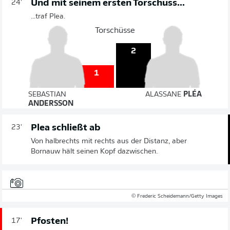
Und mit seinem ersten Torschuss...
24'
...traf Plea.
Torschüsse
2
1
SEBASTIAN
ALASSANE
PLÉA
ANDERSSON
Plea schließt ab
23'
Von halbrechts mit rechts aus der Distanz, aber
Bornauw hält seinen Kopf dazwischen.
© Frederic Scheidemann/Getty Images
Pfosten!
17'