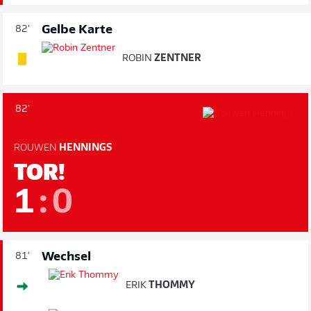
Gelbe Karte
82'
ROBIN
ZENTNER
82'
ROUWEN
HENNINGS
TOR!
1
:
0
Wechsel
81'
ERIK
THOMMY