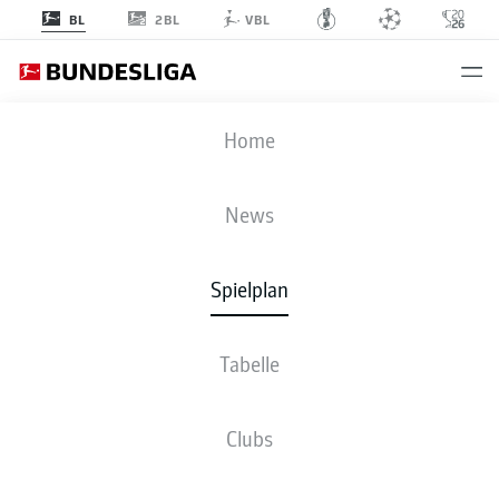
2BL
BL
VBL
F95
-
M05
Home
F95
M05
1
0
News
Spielplan
LIVE
NEWS
AUFSTELLUNGEN
STATISTIKEN
TABELLE
Tabelle
R. Hennings
82'
Clubs
45' +1'
E. Fernandes
Merkur Spielarena
(40.660 Zuschauer)