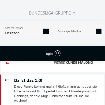
MARCEL
SOBOTTKA
BUNDESLIGA-GRUPPE
ADAM
BODZEK
Sprachauswahl
Anzeige Modus
Deutsch
Wechsel
84'
ÁDÁM
SZALAI
Login
PIERRE
KUNDE MALONG
Da ist das 1:0!
83'
Diese Flanke kommt mal an! Gießelmann geht über die
linke Seite und flankt perfekt an den Elfmeterpunkt auf
Hennings, der die Kugel unhaltbar zum 1:0 ins Tor
wuchtet!