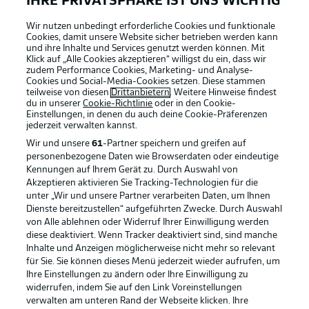
IHRE PRIVATSPHÄRE IST UNS WICHTIG
Wir nutzen unbedingt erforderliche Cookies und funktionale
Cookies, damit unsere Website sicher betrieben werden kann
und ihre Inhalte und Services genutzt werden können. Mit
Klick auf „Alle Cookies akzeptieren“ willigst du ein, dass wir
zudem Performance Cookies, Marketing- und Analyse-
Cookies und Social-Media-Cookies setzen. Diese stammen
teilweise von diesen
Drittanbietern
. Weitere Hinweise findest
du in unserer
Cookie-Richtlinie
oder in den Cookie-
Einstellungen, in denen du auch deine Cookie-Präferenzen
jederzeit
verwalten kannst.
Wir und unsere
61
-Partner speichern und greifen auf
personenbezogene Daten wie Browserdaten oder eindeutige
Kennungen auf Ihrem Gerät zu. Durch Auswahl von
Akzeptieren aktivieren Sie Tracking-Technologien für die
unter „Wir und unsere Partner verarbeiten Daten, um Ihnen
Dienste bereitzustellen“ aufgeführten Zwecke. Durch Auswahl
Rechtliche Hinweise
Voreinstellungen verwalten
von Alle ablehnen oder Widerruf Ihrer Einwilligung werden
diese deaktiviert. Wenn Tracker deaktiviert sind, sind manche
Datenschutz
Nutzungsbedingungen
Inhalte und Anzeigen möglicherweise nicht mehr so relevant
Broadcaster
Kontakt
für Sie. Sie können dieses Menü jederzeit wieder aufrufen, um
Ihre Einstellungen zu ändern oder Ihre Einwilligung zu
Jobs
Impressum
widerrufen, indem Sie auf den Link Voreinstellungen
verwalten am unteren Rand der Webseite klicken. Ihre
Partner
Spieler