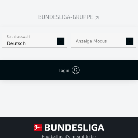
Unentschieden-
Niederlagen
BUNDESLIGA-GRUPPE
T
Tore
+/-
Tordifferenz
Pkt
Punkte
Sprachauswahl
Anzeige Modus
Deutsch
Login
Football as it's meant to be