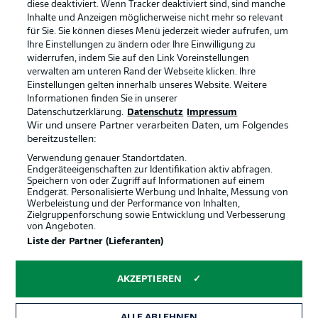
diese deaktiviert. Wenn Tracker deaktiviert sind, sind manche
Inhalte und Anzeigen möglicherweise nicht mehr so relevant
für Sie. Sie können dieses Menü jederzeit wieder aufrufen, um
Ihre Einstellungen zu ändern oder Ihre Einwilligung zu
widerrufen, indem Sie auf den Link Voreinstellungen
verwalten am unteren Rand der Webseite klicken. Ihre
Rechtliche Hinweise
Voreinstellungen verwalten
Einstellungen gelten innerhalb unseres Website. Weitere
Informationen finden Sie in unserer
Datenschutz
Nutzungsbedingungen
Datenschutzerklärung.
Datenschutz
Impressum
Wir und unsere Partner verarbeiten Daten, um Folgendes
Broadcaster
Kontakt
bereitzustellen:
Jobs
Impressum
Verwendung genauer Standortdaten.
Endgeräteeigenschaften zur Identifikation aktiv abfragen.
Partner
Spieler
Speichern von oder Zugriff auf Informationen auf einem
Endgerät. Personalisierte Werbung und Inhalte, Messung von
Liveticker
AGB
Werbeleistung und der Performance von Inhalten,
Zielgruppenforschung sowie Entwicklung und Verbesserung
von Angeboten.
Liste der Partner (Lieferanten)
AKZEPTIEREN
ALLE ABLEHNEN