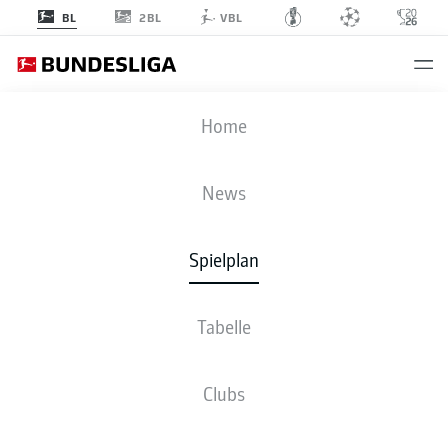
2BL
BL
VBL
BMG
-
WOB
Home
BMG
WOB
3
0
News
Spielplan
LIVE
NEWS
AUFSTELLUNGEN
STATISTIKEN
TABELLE
Tabelle
Sp
S-U-N
T
+/-
Pkt
FCB
FC Bayern
1
34
26-4-4
100:32
+68
82
Clubs
FC Bayern München
BVB
Dortmund
2
34
21-6-7
84:41
+43
69
Borussia Dortmund