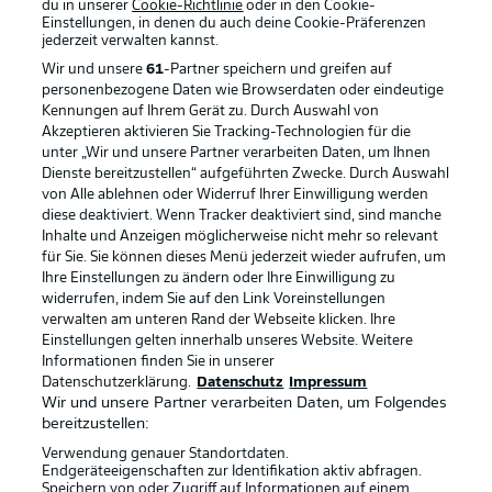
du in unserer
Cookie-Richtlinie
oder in den Cookie-
Einstellungen, in denen du auch deine Cookie-Präferenzen
jederzeit
verwalten kannst.
Wir und unsere
61
-Partner speichern und greifen auf
personenbezogene Daten wie Browserdaten oder eindeutige
Kennungen auf Ihrem Gerät zu. Durch Auswahl von
Akzeptieren aktivieren Sie Tracking-Technologien für die
unter „Wir und unsere Partner verarbeiten Daten, um Ihnen
Dienste bereitzustellen“ aufgeführten Zwecke. Durch Auswahl
Rechtliche Hinweise
Voreinstellungen verwalten
von Alle ablehnen oder Widerruf Ihrer Einwilligung werden
diese deaktiviert. Wenn Tracker deaktiviert sind, sind manche
Datenschutz
Nutzungsbedingungen
Inhalte und Anzeigen möglicherweise nicht mehr so relevant
Broadcaster
Kontakt
für Sie. Sie können dieses Menü jederzeit wieder aufrufen, um
Ihre Einstellungen zu ändern oder Ihre Einwilligung zu
Jobs
Impressum
widerrufen, indem Sie auf den Link Voreinstellungen
verwalten am unteren Rand der Webseite klicken. Ihre
Partner
Spieler
Einstellungen gelten innerhalb unseres Website. Weitere
Liveticker
AGB
Informationen finden Sie in unserer
Datenschutzerklärung.
Datenschutz
Impressum
Wir und unsere Partner verarbeiten Daten, um Folgendes
bereitzustellen:
Verwendung genauer Standortdaten.
Endgeräteeigenschaften zur Identifikation aktiv abfragen.
Speichern von oder Zugriff auf Informationen auf einem