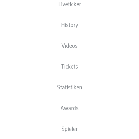
Liveticker
BUNDESLIGA
MICHAEL OLISE IST DER
AUFREGENDSTE SPIELER
History
DER BUNDESLIGA
Videos
29.05.2026
Tickets
ZUSAMMENFASSUNG
Statistiken
Awards
Michael Olise ist endgültig in der Bundesliga
Spieler
angekommen. Beim FC Bayern München war er