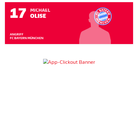
17
MICHAEL
OLISE
ANGRIFF
FC BAYERN MÜNCHEN