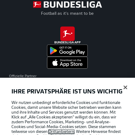
Football as it's meant to be
BUNDESLIGA APP
Offizielle Partner
IHRE PRIVATSPHÄRE IST UNS WICHTIG
Wir nutzen unbedingt erforderliche Cookies und funktionale
Cookies, damit unsere Website sicher betrieben werden kann
und ihre Inhalte und Services genutzt werden können. Mit
Klick auf „Alle Cookies akzeptieren“ willigst du ein, dass wir
zudem Performance Cookies, Marketing- und Analyse-
Cookies und Social-Media-Cookies setzen. Diese stammen
teilweise von diesen
Drittanbietern
. Weitere Hinweise findest