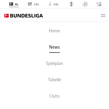
2BL
BL
VBL
Anzeige
Home
News
Große Jubelei: Der rote Brustring spielt nächste Saison CL!
- © KIRILL
KUDRYAVTSEV
Spielplan
Tabelle
Clubs