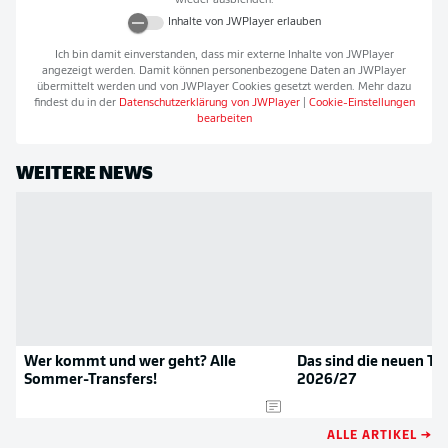
wieder ausblenden.
Inhalte von
JWPlayer
erlauben
Ich bin damit einverstanden, dass mir externe Inhalte von
JWPlayer
angezeigt werden. Damit können personenbezogene Daten an
JWPlayer
übermittelt werden und von
JWPlayer
Cookies gesetzt werden. Mehr dazu
findest du in der
Datenschutzerklärung von
JWPlayer
|
Cookie-Einstellungen
bearbeiten
WEITERE NEWS
Wer kommt und wer geht? Alle
Das sind die neuen Tri
Sommer-Transfers!
2026/27
ALLE ARTIKEL →