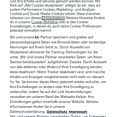
und ihre Inhalte und Services genutzt werden können. Mit
Klick auf „Alle Cookies akzeptieren“ willigst du ein, dass wir
zudem Performance Cookies, Marketing- und Analyse-
Cookies und Social-Media-Cookies setzen. Diese stammen
teilweise von diesen
Drittanbietern
. Weitere Hinweise findest
du in unserer
Cookie-Richtlinie
oder in den Cookie-
Einstellungen, in denen du auch deine Cookie-Präferenzen
jederzeit
verwalten kannst.
Wir und unsere
61
-Partner speichern und greifen auf
personenbezogene Daten wie Browserdaten oder eindeutige
Kennungen auf Ihrem Gerät zu. Durch Auswahl von
Akzeptieren aktivieren Sie Tracking-Technologien für die
unter „Wir und unsere Partner verarbeiten Daten, um Ihnen
Dienste bereitzustellen“ aufgeführten Zwecke. Durch Auswahl
Rechtliche Hinweise
Voreinstellungen verwalten
von Alle ablehnen oder Widerruf Ihrer Einwilligung werden
diese deaktiviert. Wenn Tracker deaktiviert sind, sind manche
Datenschutz
Nutzungsbedingungen
Inhalte und Anzeigen möglicherweise nicht mehr so relevant
Broadcaster
Kontakt
für Sie. Sie können dieses Menü jederzeit wieder aufrufen, um
Ihre Einstellungen zu ändern oder Ihre Einwilligung zu
Jobs
Impressum
widerrufen, indem Sie auf den Link Voreinstellungen
verwalten am unteren Rand der Webseite klicken. Ihre
Partner
Spieler
Einstellungen gelten innerhalb unseres Website. Weitere
Liveticker
AGB
Informationen finden Sie in unserer
Datenschutzerklärung.
Datenschutz
Impressum
Wir und unsere Partner verarbeiten Daten, um Folgendes