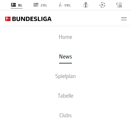
2BL
BL
VBL
Anzeige
Home
News
Junior Adamu jubelt mit seinen Freiburger Teamkollegen
- © IMAGO/Arne
Amberg
Spielplan
Tabelle
Clubs