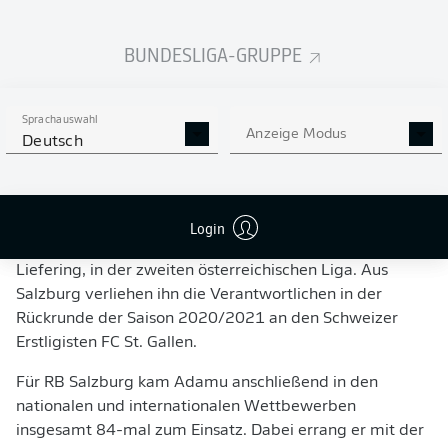
in ihrem Team haben möchten. Das Vertrauen der
Verantwortlichen und die klare Spielidee waren letztlich
BUNDESLIGA-GRUPPE
die Gründe, für diesen Club mit seinen enthusiastischen
Fans zu spielen“, so Junior Adamu.
Sprachauswahl
Im nigerianischen Kano geboren, kam Junior Adamu als
Anzeige Modus
Deutsch
Einjähriger nach Österreich. In der Jugend spielte er
unter anderem für die Grazer Sportvereinigung Wacker
und den Grazer AK. Anschließend durchlief der
Rechtsfuß bei RB Salzburg alle weiteren Jugendteams
Login
und spielte zunächst für das Farmteam, den FC
Liefering, in der zweiten österreichischen Liga. Aus
Salzburg verliehen ihn die Verantwortlichen in der
Rückrunde der Saison 2020/2021 an den Schweizer
Erstligisten FC St. Gallen.
Für RB Salzburg kam Adamu anschließend in den
nationalen und internationalen Wettbewerben
insgesamt 84‑mal zum Einsatz. Dabei errang er mit der