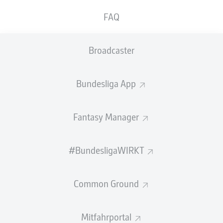
schließt sich Bundesliga-Aufsteiger FC Schalke
FAQ
04 an. Der Stürmer verbrachte bereits die letzte
Rückrunde auf Leihbasis in Glasgow. Der
Broadcaster
Vertrag des neunfachen österreichischen
Nationalspielers ist bis zum 30. Juni 2029
Bundesliga App
gültig.
„Mit Junior verstärkt uns ein Spieler, der die
Fantasy Manager
Anforderungen an unsere Spielidee erfüllt. Er arbeitet
stark gegen den Ball und bietet seinen Mitspielern mit
tiefen, schnellen Laufwegen Anspielstationen. Junior ist
#BundesligaWIRKT
ein Teamplayer, der seine Stärken auf mehreren
Offensivpositionen und in unterschiedlichen
Spielsystemen zeigen kann“, sagt Schalkes Direktor
Common Ground
Profifußball Youri Mulder.
„In jedem unserer Gespräche ist mir klar geworden,
Mitfahrportal
warum der Trainer und die sportliche Leitung mich gern