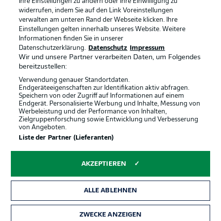
Ihre Einstellungen zu ändern oder Ihre Einwilligung zu
Jobs
Impressum
widerrufen, indem Sie auf den Link Voreinstellungen
verwalten am unteren Rand der Webseite klicken. Ihre
Partner
Spieler
Einstellungen gelten innerhalb unseres Website. Weitere
Liveticker
AGB
Informationen finden Sie in unserer
Datenschutzerklärung.
Datenschutz
Impressum
Wir und unsere Partner verarbeiten Daten, um Folgendes
bereitzustellen:
Verwendung genauer Standortdaten.
Endgeräteeigenschaften zur Identifikation aktiv abfragen.
Speichern von oder Zugriff auf Informationen auf einem
Endgerät. Personalisierte Werbung und Inhalte, Messung von
Werbeleistung und der Performance von Inhalten,
Zielgruppenforschung sowie Entwicklung und Verbesserung
von Angeboten.
© 2026 Bundesliga-Gruppe GmbH
Liste der Partner (Lieferanten)
Sprachauswahl
AKZEPTIEREN
Deutsch
ALLE ABLEHNEN
Anzeige Modus
ZWECKE ANZEIGEN