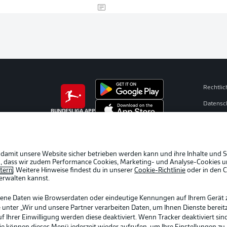
Rechtli
Datensc
BUNDESLIGA APP
Broadca
Jobs
Partner
 damit unsere Website sicher betrieben werden kann und ihre Inhalte und S
ein, dass wir zudem Performance Cookies, Marketing- und Analyse-Cookies u
Livetick
etern
. Weitere Hinweise findest du in unserer
Cookie-Richtlinie
oder in den 
erwalten kannst.
gene Daten wie Browserdaten oder eindeutige Kennungen auf Ihrem Gerät 
 unter „Wir und unsere Partner verarbeiten Daten, um Ihnen Dienste bereitz
Ihrer Einwilligung werden diese deaktiviert. Wenn Tracker deaktiviert sin