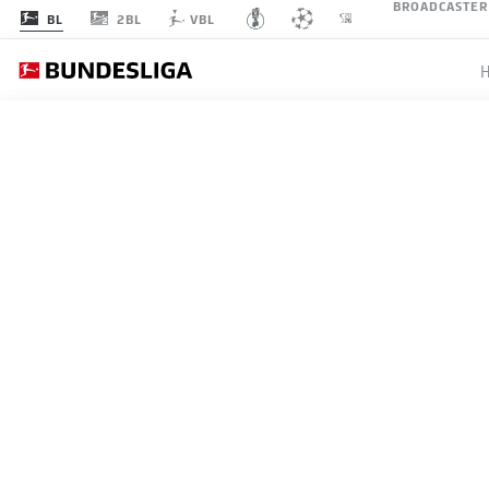
BROADCASTER
2BL
BL
VBL
BUNDESLIGA
FLORIA
TOP-TO
10.01.2024