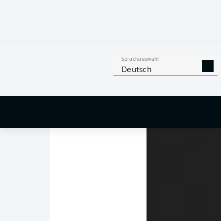
Die Auswahl war ries
besonders spektakulä
des Jahres 2023 wir
Köln setzte sich bei
stattfand, mit 13.9
Sprachauswahl
aus der eigene Hälf
Deutsch
gefühlvoller Schlenz