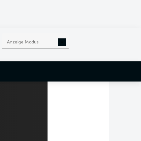
n, haben wir 15
tztlich das Top-Tor
SG Hoffenheim
in
älen der Bundesliga
sehenswerter Treffer
nach belegte
Xavi
s
Anzeige Modus
atz drei.