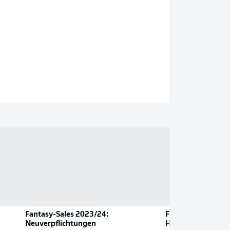
Fantasy-Sales 2023/24:
Florian Grillitsch 
Neuverpflichtungen
Hoffenheim zurüc