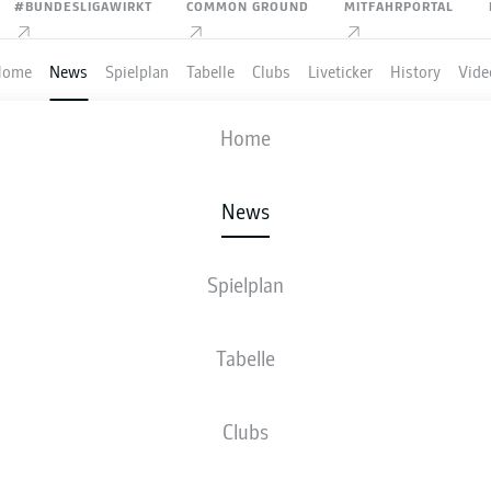
#BUNDESLIGAWIRKT
COMMON GROUND
MITFAHRPORTAL
Home
News
Spielplan
Tabelle
Clubs
Liveticker
History
Vide
Home
Anzeige
News
Spielplan
N GRILLITSCH ERZIELT 
Tabelle
R DES JAHRES 2023
Clubs