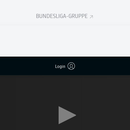
ig: Aus 997 Treffern, die im Kalenderjahr 2023 erzielt wurde
re Tore herausgesucht - und ihr habt entschieden, welches le
BUNDESLIGA-GRUPPE
d. Der Weitschuss-Geniestreich von
Florian Grillitsch
für die
T
 der Wahl, die auf bundesliga.de sowie den Social-Media-Kan
29 Stimmen durch. Auf Rang zwei folgte
Harry Kane
s ebenso 
te für den
FC Bayern München
gegen Darmstadt (10.323), da
er für
RB Leipzig
an der Alten Försterei mit 9.970 Stimmen Pl
Login