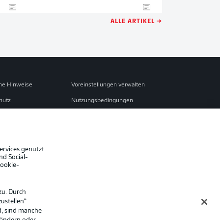
ALLE ARTIKEL →
che Hinweise
Voreinstellungen verwalten
hutz
Nutzungsbedingungen
ster
Kontakt
Impressum
Spieler
ervices genutzt
nd Social-
er
AGB
Cookie-
zu. Durch
ustellen“
d, sind manche