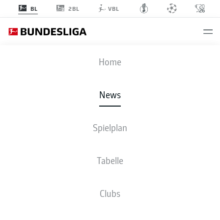
2BL
BL
VBL
Anzeige
Home
News
Spielplan
Tabelle
DER ERSTE TREFFER DER BUNDESLIGA-
Clubs
GESCHICHTE NACHGESTELLT BEI EA SPORTS