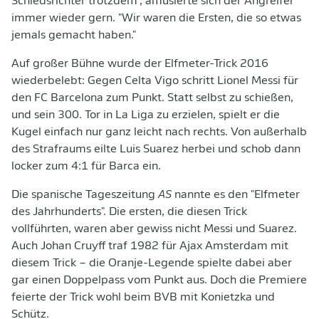
Schiedsrichter trotzdem", amüsierte sich der Angreifer
immer wieder gern. "Wir waren die Ersten, die so etwas
jemals gemacht haben."
Auf großer Bühne wurde der Elfmeter-Trick 2016
wiederbelebt: Gegen Celta Vigo schritt Lionel Messi für
den FC Barcelona zum Punkt. Statt selbst zu schießen,
und sein 300. Tor in La Liga zu erzielen, spielt er die
Kugel einfach nur ganz leicht nach rechts. Von außerhalb
des Strafraums eilte Luis Suarez herbei und schob dann
locker zum 4:1 für Barca ein.
Die spanische Tageszeitung
AS
nannte es den "Elfmeter
des Jahrhunderts". Die ersten, die diesen Trick
vollführten, waren aber gewiss nicht Messi und Suarez.
Auch Johan Cruyff traf 1982 für Ajax Amsterdam mit
diesem Trick – die Oranje-Legende spielte dabei aber
gar einen Doppelpass vom Punkt aus. Doch die Premiere
feierte der Trick wohl beim BVB mit Konietzka und
Schütz.