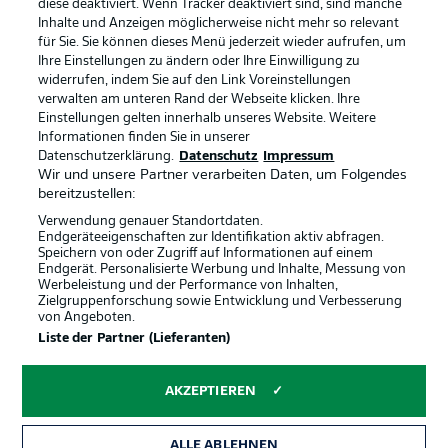
diese deaktiviert. Wenn Tracker deaktiviert sind, sind manche
Datenschutz
Nutzungsbedingungen
Inhalte und Anzeigen möglicherweise nicht mehr so relevant
Broadcaster
Kontakt
für Sie. Sie können dieses Menü jederzeit wieder aufrufen, um
Ihre Einstellungen zu ändern oder Ihre Einwilligung zu
Jobs
Impressum
widerrufen, indem Sie auf den Link Voreinstellungen
verwalten am unteren Rand der Webseite klicken. Ihre
Partner
Spieler
Einstellungen gelten innerhalb unseres Website. Weitere
Liveticker
AGB
Informationen finden Sie in unserer
Datenschutzerklärung.
Datenschutz
Impressum
Wir und unsere Partner verarbeiten Daten, um Folgendes
bereitzustellen:
Verwendung genauer Standortdaten.
Endgeräteeigenschaften zur Identifikation aktiv abfragen.
Speichern von oder Zugriff auf Informationen auf einem
Endgerät. Personalisierte Werbung und Inhalte, Messung von
Werbeleistung und der Performance von Inhalten,
Zielgruppenforschung sowie Entwicklung und Verbesserung
von Angeboten.
© 2026 Bundesliga-Gruppe GmbH
Liste der Partner (Lieferanten)
Sprachauswahl
AKZEPTIEREN
Deutsch
ALLE ABLEHNEN