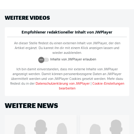
WEITERE VIDEOS
Empfohlener redaktioneller Inhalt von
JWPlayer
An dieser Stelle findest du einen externen Inhalt von
JWPlayer
, der den
Artikel ergänzt. Du kannst ihn dir mit einem Klick anzeigen lassen und
wieder ausblenden.
Inhalte von
JWPlayer
erlauben
Ich bin damit einverstanden, dass mir externe Inhalte von
JWPlayer
angezeigt werden. Damit können personenbezogene Daten an
JWPlayer
übermittelt werden und von
JWPlayer
Cookies gesetzt werden. Mehr dazu
findest du in der
Datenschutzerklärung von
JWPlayer
|
Cookie-Einstellungen
bearbeiten
WEITERE NEWS