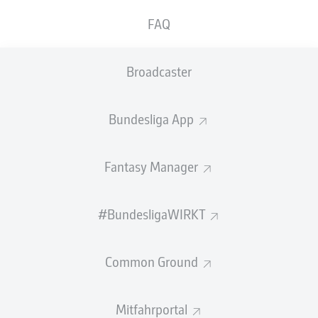
Timo Konietzkas Treffer wird niemals vergessen werden.
FAQ
Und das, obwohl er für Kameras und Fotografen
unsichtbar blieb: Vom ersten Tor in der Geschichte der
Bundesliga gibt es nämlich keine Bildaufnahmen. Mit
Broadcaster
seinem BVB trat Konietzka zum 1. Spieltag der Saison
1963/64 in Bremen an. Im Stadion gab es damals nur
eine TV-Kamera, aber der Kameramann war nicht
Bundesliga App
rechtzeitig an seinem Platz – "und die Fotografen
standen alle hinter unserem Tor, weil sie auf einen
Bremer Treffer spekulierten", erzählte der 1938 in Lünen
Fantasy Manager
geborene Angreifer. Ganz schlecht war die Vorahnung
aber auch nicht: Bremen netzte letztlich drei Mal ein und
gewann mit 3:2.
#BundesligaWIRKT
Was die Bild-Presse nicht einfing, lief folgendermaßen
ab: Dortmunds Lothar Emmerich brach auf seiner linken
Common Ground
Seite durch , kam bis zur Grundlinie und fand mit seiner
Hereingabe in den Strafraum Konietzka, der aus rund
Mitfahrportal
acht Metern verwandelte. Es war das erste von