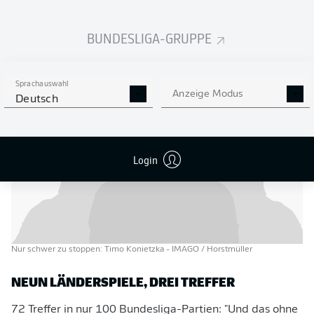
insgesamt 72 Bundesliga-Toren Konietzkas, der in der
Bundesliga seine Schuhe für die Dortmunder Borussia
BUNDESLIGA-GRUPPE
(1958-1965) sowie den TSV 1860 München schnürte
(1965-1967).
Sprachauswahl
Anzeige Modus
Deutsch
Login
Nur schwer zu stoppen: Timo Konietzka
- IMAGO / Horstmüller
NEUN LÄNDERSPIELE, DREI TREFFER
72 Treffer in nur 100 Bundesliga-Partien: "Und das ohne