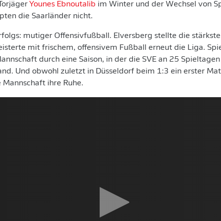
Torjäger
Younes Ebnoutalib
im Winter und der Wechsel von Sp
ten die Saarländer nicht.
olgs: mutiger Offensivfußball. Elversberg stellte die stärkste
sterte mit frischem, offensivem Fußball erneut die Liga. Spi
annschaft durch eine Saison, in der die SVE an 25 Spieltagen
tand. Und obwohl zuletzt in Düsseldorf beim 1:3 ein erster M
 Mannschaft ihre Ruhe.