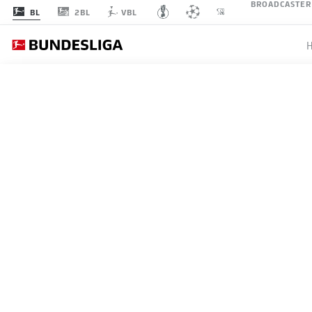
BROADCASTER
2BL
BL
VBL
BUNDESLIGA, 2. BUNDESL
MÄRCHE
ELVERSB
BUNDES