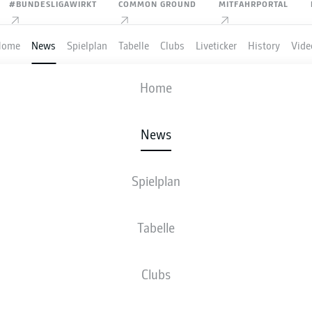
#BUNDESLIGAWIRKT
COMMON GROUND
MITFAHRPORTAL
Home
News
Spielplan
Tabelle
Clubs
Liveticker
History
Vide
Home
Anzeige
News
Spielplan
IGA
N PERFEKT: DIE SV
Tabelle
ERG STEIGT IN DIE
Clubs
LIGA AUF!