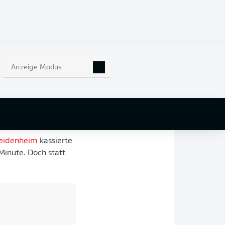
Eine Geschichte,
n der SV
b aus dem
Anzeige Modus
nschlusslicht aus
n Armen. Vor gerade
gen zweite
hne des deutschen
Heidenheim
kassierte
Minute. Doch statt