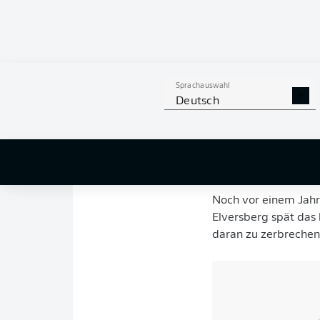
Es ist eine diese
die nach Flutlich
Elversberg hat ih
Saarland steigt i
Sprachauswahl
Deutsch
An der Kaiserlinde 
Münster alle Dämme. 
einmal vier Jahren s
Mannschaften von St
Fußballs – gegen der
Noch vor einem Jahr
Elversberg spät das 
daran zu zerbrechen