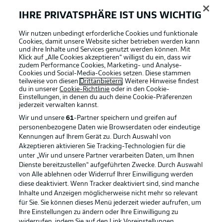
IHRE PRIVATSPHÄRE IST UNS WICHTIG
Wir nutzen unbedingt erforderliche Cookies und funktionale
Cookies, damit unsere Website sicher betrieben werden kann
und ihre Inhalte und Services genutzt werden können. Mit
Klick auf „Alle Cookies akzeptieren“ willigst du ein, dass wir
zudem Performance Cookies, Marketing- und Analyse-
Cookies und Social-Media-Cookies setzen. Diese stammen
teilweise von diesen
Drittanbietern
. Weitere Hinweise findest
du in unserer
Cookie-Richtlinie
oder in den Cookie-
Einstellungen, in denen du auch deine Cookie-Präferenzen
jederzeit
verwalten kannst.
Wir und unsere
61
-Partner speichern und greifen auf
personenbezogene Daten wie Browserdaten oder eindeutige
Kennungen auf Ihrem Gerät zu. Durch Auswahl von
Akzeptieren aktivieren Sie Tracking-Technologien für die
unter „Wir und unsere Partner verarbeiten Daten, um Ihnen
Dienste bereitzustellen“ aufgeführten Zwecke. Durch Auswahl
Rechtliche Hinweise
Voreinstellungen verwalten
von Alle ablehnen oder Widerruf Ihrer Einwilligung werden
diese deaktiviert. Wenn Tracker deaktiviert sind, sind manche
Datenschutz
Nutzungsbedingungen
Inhalte und Anzeigen möglicherweise nicht mehr so relevant
Broadcaster
Kontakt
für Sie. Sie können dieses Menü jederzeit wieder aufrufen, um
Ihre Einstellungen zu ändern oder Ihre Einwilligung zu
Jobs
Impressum
widerrufen, indem Sie auf den Link Voreinstellungen