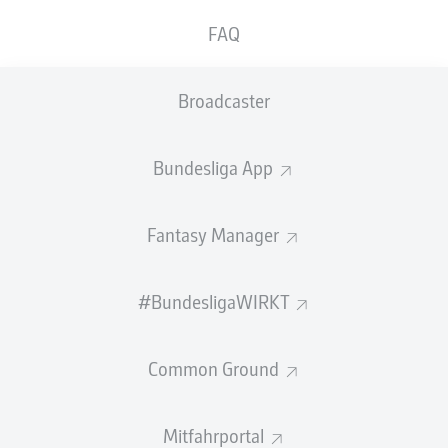
Der offizielle Transfermarkt
FAQ
Die SpVgg Greuther Fürth hat sich mit Rangers FC und
Cedric Itten auf eine Leihe mit Kaufoption verständigt.
Broadcaster
Der Schweizer Angreifer wechselt damit aus Schottland
zum Kleeblatt. „Cedric ist ein typischer
Bundesliga App
Strafraumstürmer, groß gewachsen, robust und mit Zug
zum Tor. Er bringt viel Potential mit und wollte
unbedingt zu uns wechseln“, so Geschäftsführer Sport
Fantasy Manager
Rachid Azzouzi.
Unter anderem 112 Erstligaspiele in der Schweiz und 25
#BundesligaWIRKT
Einsätze in der Schottischen Premiership stehen für den
24-Jährigen zu Buche, dabei erzielte er 38 Tore und
bereitete 20 weitere vor. „Cedric bringt als Stürmer viel
Common Ground
Wucht mit“, beschreibt Trainer Stefan Leitl und ergänzt:
„Wir freuen uns, mit ihm eine weitere Option in der
Offensive zu haben.“
Mitfahrportal