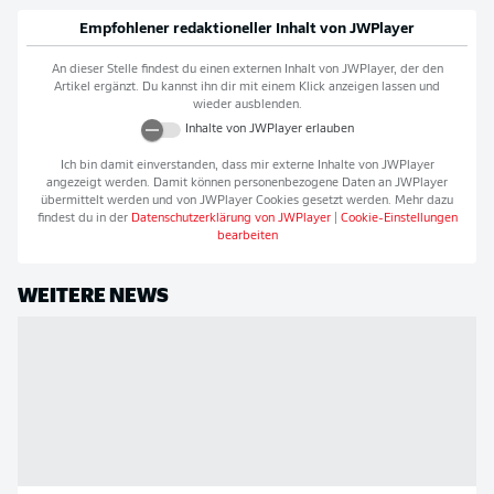
Empfohlener redaktioneller Inhalt von
JWPlayer
An dieser Stelle findest du einen externen Inhalt von
JWPlayer
, der den
Artikel ergänzt. Du kannst ihn dir mit einem Klick anzeigen lassen und
wieder ausblenden.
Inhalte von
JWPlayer
erlauben
Ich bin damit einverstanden, dass mir externe Inhalte von
JWPlayer
angezeigt werden. Damit können personenbezogene Daten an
JWPlayer
übermittelt werden und von
JWPlayer
Cookies gesetzt werden. Mehr dazu
findest du in der
Datenschutzerklärung von
JWPlayer
|
Cookie-Einstellungen
bearbeiten
WEITERE NEWS