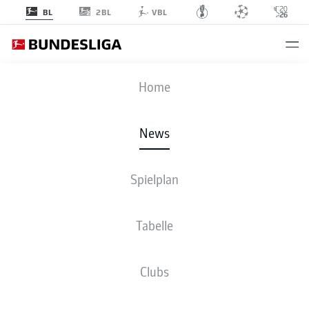
2BL
BL
VBL
Anzeige
Home
News
Cedric Itten geht in die Bundesliga
- © IMAGO / Shutterstock
Spielplan
Tabelle
Clubs