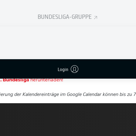
blingsteams oder der ganzen Liga in den Kalender d
BUNDESLIGA-GRUPPE
en.
ight verpassen und stets wissen, wann und wo deine Mannschaf
lan direkt auf dein Smartphone!
bekommst du deine Termine in deinen Kalender – und bei Verö
gen gibt es auch die Updates direkt auf dein Smartphone.
undesliga
herunterladen!
Login
. Bundesliga
herunterladen!
sierung der Kalendereinträge im Google Calendar können bis zu 