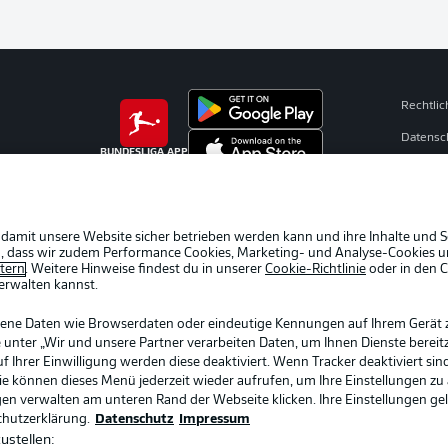
Rechtli
Datensc
BUNDESLIGA APP
Broadca
Jobs
Partner
 damit unsere Website sicher betrieben werden kann und ihre Inhalte und S
ein, dass wir zudem Performance Cookies, Marketing- und Analyse-Cookies u
Livetick
etern
. Weitere Hinweise findest du in unserer
Cookie-Richtlinie
oder in den 
erwalten kannst.
gene Daten wie Browserdaten oder eindeutige Kennungen auf Ihrem Gerät 
 unter „Wir und unsere Partner verarbeiten Daten, um Ihnen Dienste bereitz
Ihrer Einwilligung werden diese deaktiviert. Wenn Tracker deaktiviert sin
Sie können dieses Menü jederzeit wieder aufrufen, um Ihre Einstellungen zu
ngen verwalten am unteren Rand der Webseite klicken. Ihre Einstellungen ge
chutzerklärung.
Datenschutz
Impressum
ustellen: