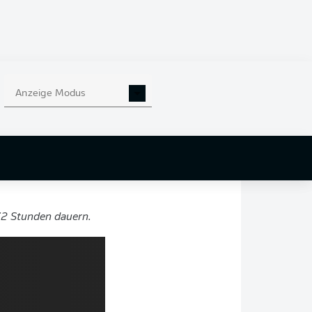
eines
t spielt? Dann hol
Anzeige Modus
ffentlichung der
72 Stunden dauern.