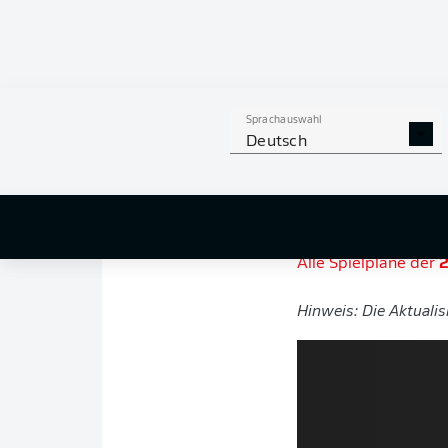
Spiele deines Lie
Smartphones lad
Du willst kein Highl
dir den neuen Spielp
Sprachauswahl
Deutsch
Mit wenigen Klicks 
genauen Terminierun
Alle Spielpläne der
B
Alle Spielpläne der
2
Hinweis: Die Aktuali