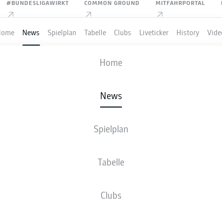
#BUNDESLIGAWIRKT
COMMON GROUND
MITFAHRPORTAL
Home
News
Spielplan
Tabelle
Clubs
Liveticker
History
Vide
Home
Anzeige
News
Spielplan
IGA
R DEN NEUEN SPIELPLA
Tabelle
MARTPHONE!
Clubs