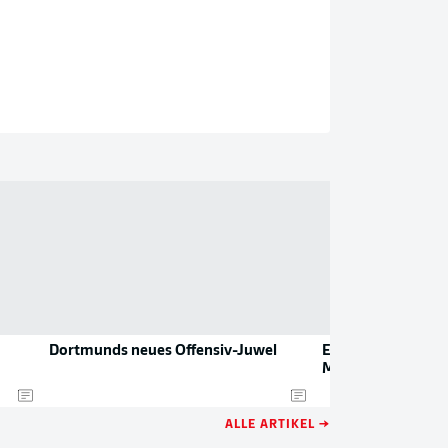
Dortmunds neues Offensiv-Juwel
ECL: Freiburg triff
Motherwell
ALLE ARTIKEL →