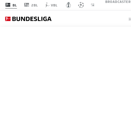
BROADCASTER
2BL
BL
VBL
BUNDESLIGA, 2. BUNDESL
HOL DI
DEIN S
03.07.2026