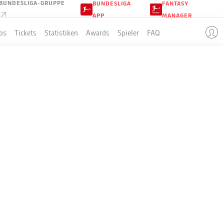
BUNDESLIGA-GRUPPE
BUNDESLIGA
FANTASY
APP
MANAGER
os
Tickets
Statistiken
Awards
Spieler
FAQ
N AUF