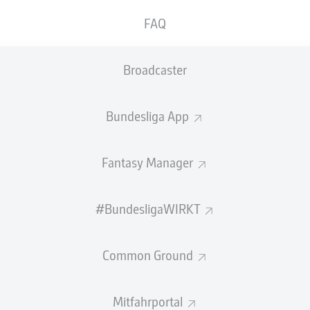
FAQ
Broadcaster
Bundesliga App
Fantasy Manager
ZUSAMMENFASSUNG
#BundesligaWIRKT
Common Ground
 startet bereits am 7. August in die neue Saison, die
Mitfahrportal
r. Damit du deine Termine immer im Blick hast, kann