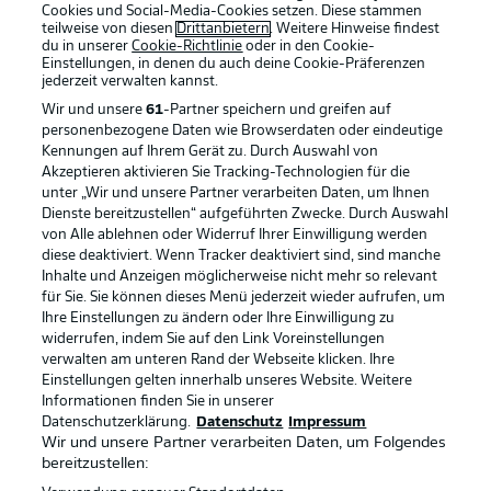
Cookies und Social-Media-Cookies setzen. Diese stammen
teilweise von diesen
Drittanbietern
. Weitere Hinweise findest
du in unserer
Cookie-Richtlinie
oder in den Cookie-
Einstellungen, in denen du auch deine Cookie-Präferenzen
jederzeit
verwalten kannst.
Wir und unsere
61
-Partner speichern und greifen auf
personenbezogene Daten wie Browserdaten oder eindeutige
Kennungen auf Ihrem Gerät zu. Durch Auswahl von
Akzeptieren aktivieren Sie Tracking-Technologien für die
unter „Wir und unsere Partner verarbeiten Daten, um Ihnen
Dienste bereitzustellen“ aufgeführten Zwecke. Durch Auswahl
Rechtliche Hinweise
Voreinstellungen verwalten
von Alle ablehnen oder Widerruf Ihrer Einwilligung werden
diese deaktiviert. Wenn Tracker deaktiviert sind, sind manche
Datenschutz
Nutzungsbedingungen
Inhalte und Anzeigen möglicherweise nicht mehr so relevant
Broadcaster
Kontakt
für Sie. Sie können dieses Menü jederzeit wieder aufrufen, um
Ihre Einstellungen zu ändern oder Ihre Einwilligung zu
Jobs
Impressum
widerrufen, indem Sie auf den Link Voreinstellungen
verwalten am unteren Rand der Webseite klicken. Ihre
Partner
Spieler
Einstellungen gelten innerhalb unseres Website. Weitere
Liveticker
AGB
Informationen finden Sie in unserer
Datenschutzerklärung.
Datenschutz
Impressum
Wir und unsere Partner verarbeiten Daten, um Folgendes
bereitzustellen: