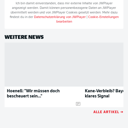
Ich bin damit einverstanden, dass mir externe Inhalte von
JWPlayer
angezeigt werden. Damit können personenbezogene Daten an
JWPlayer
übermittelt werden und von
JWPlayer
Cookies gesetzt werden. Mehr dazu
findest du in der
Datenschutzerklärung von
JWPlayer
|
Cookie-Einstellungen
bearbeiten
WEITERE NEWS
Hoeneß: "Wir müssen doch
Kane-Verbleib? Bayer
bescheuert sein..."
klares Signal
ALLE ARTIKEL →