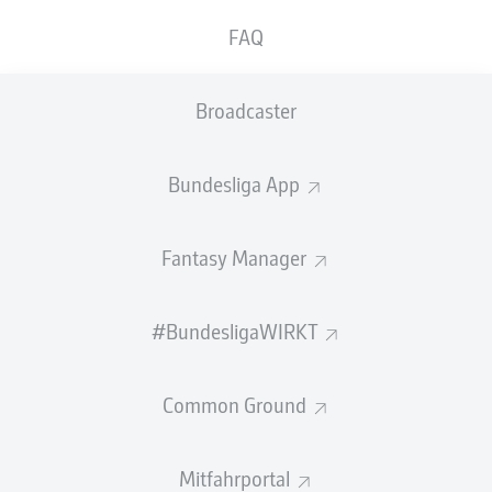
Manager?
FAQ
Auf Rang eins liegt natürlich der King:
Harry Kane
donnerte am 13. Spieltag einen Fernschuss aus etwa 25
Metern mit einer Geschwindigkeit von 128 km/h in die
Broadcaster
Maschen - nichts zu halten für
Alexander Nübel
.
Seit Erfassung dieser Statistik 2023 schafft es der
Bundesliga App
Engländer damit auf Rang drei aller Abschlüsse, die zu
Toren führten - einzig Ex-Bayern-Kollege Leroy Sané
(129,89 km/h; 17. Spieltag 2024/25) und Leverkusens
Fantasy Manager
Meister-Spielmacher Granit Xhaka (128,72 km/h; 1.
Spieltag 2024/25).
#BundesligaWIRKT
Die Bayern feiern Hattrick-Harry
Common Ground
Mitfahrportal