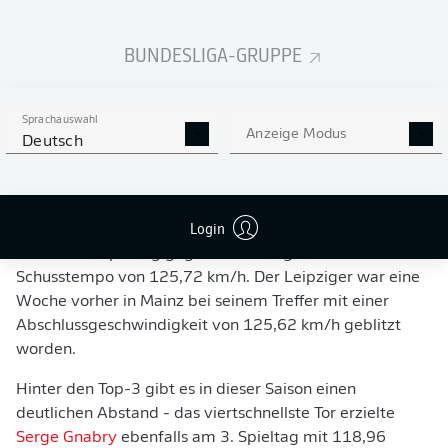
BUNDESLIGA-GRUPPE
ZWEIMAL DAS GLEICHE KANE-TOR!
Sprachauswahl
Anzeige Modus
Deutsch
FLÜGELSPIELER MIT DEM GEWALTSCHUSS
Das weitere Treppchen besetzen ganz knapp
Karim
Login
Adeyemi
und
Johan Bakayoko
. Der Dortmunder netzte
am vierten Spieltag gegen Wolfsburg mit einem
Schusstempo von 125,72 km/h. Der Leipziger war eine
Woche vorher in Mainz bei seinem Treffer mit einer
Abschlussgeschwindigkeit von 125,62 km/h geblitzt
worden.
Hinter den Top-3 gibt es in dieser Saison einen
deutlichen Abstand - das viertschnellste Tor erzielte
Serge Gnabry
ebenfalls am 3. Spieltag mit 118,96