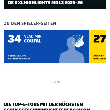
DE XXLHIGHLIGHTS MD13 2025-26
ZU DEN SPIELER-SEITEN
34
27
VLADIMIR
COUFAL
VERTEIDIGUNG
ANGRIFF
TSG HOFFENHEIM
BORUSSIA D
Anzeige
DIE TOP-5-TORE MIT DER HÖCHSTEN
SCHUSSGESCHWINDIGKEIT DER SAISON