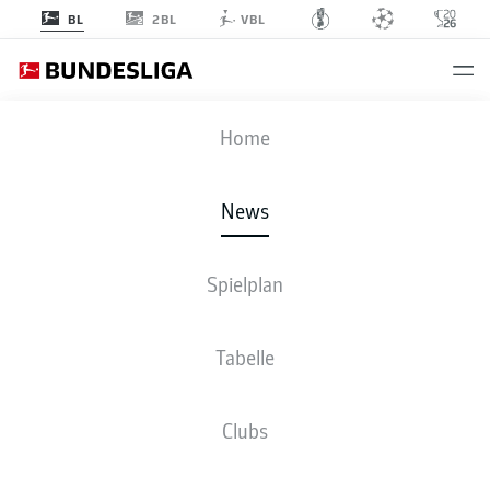
2BL
BL
VBL
Anzeige
Home
News
Spielplan
Tabelle
Clubs
DIE KNALLER-TORE DER SAISON