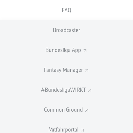
Ein entscheidendes Mittel zum Erfolg der Gladbacher
FAQ
könnte dabei die Raumdeckung der
Schalker
Viererkette
sein, die Trainer Domenico Tedesco praktizieren lässt.
Schon in den letzten Spielen taten sich hier immer
Broadcaster
wieder entscheidene Lücken bei Gegentoren auf.
Gladbach
hingegen hat die perfekten Spieler, um in jene
Bundesliga App
Lücken hineinzustoßen. Vor allem Alassane Plea und
Larst Stindl sind Angreifer, die es perfekt verstehen, den
richtigen Raum im richtigen Zeitpunkt zu besetzen und
Fantasy Manager
kompromisslos abzuschließen.
Anzeige
#BundesligaWIRKT
Common Ground
ZU DEN CLUB-SEITEN
Mitfahrportal