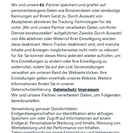
Wir und unsere
61
-Partner speichern und greifen auf
personenbezogene Daten wie Browserdaten oder eindeutige
Kennungen auf Ihrem Gerät zu. Durch Auswahl von
Akzeptieren aktivieren Sie Tracking-Technologien für die
unter „Wir und unsere Partner verarbeiten Daten, um Ihnen
Dienste bereitzustellen“ aufgeführten Zwecke. Durch Auswahl
Rechtliche Hinweise
Voreinstellungen verwalten
von Alle ablehnen oder Widerruf Ihrer Einwilligung werden
diese deaktiviert. Wenn Tracker deaktiviert sind, sind manche
Datenschutz
Nutzungsbedingungen
Inhalte und Anzeigen möglicherweise nicht mehr so relevant
Broadcaster
Kontakt
für Sie. Sie können dieses Menü jederzeit wieder aufrufen, um
Ihre Einstellungen zu ändern oder Ihre Einwilligung zu
Jobs
Impressum
widerrufen, indem Sie auf den Link Voreinstellungen
verwalten am unteren Rand der Webseite klicken. Ihre
Partner
Spieler
Einstellungen gelten innerhalb unseres Website. Weitere
Liveticker
AGB
Informationen finden Sie in unserer
Datenschutzerklärung.
Datenschutz
Impressum
Wir und unsere Partner verarbeiten Daten, um Folgendes
bereitzustellen:
Verwendung genauer Standortdaten.
Endgeräteeigenschaften zur Identifikation aktiv abfragen.
Speichern von oder Zugriff auf Informationen auf einem
Endgerät. Personalisierte Werbung und Inhalte, Messung von
Werbeleistung und der Performance von Inhalten,
Zielgruppenforschung sowie Entwicklung und Verbesserung