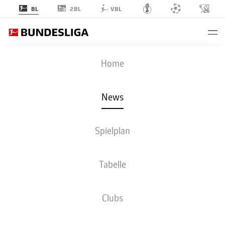
2BL
BL
VBL
Anzeige
Home
News
Spielplan
Tabelle
GLADBACH GEGEN SCHALKE IN DER TAKTIK-
Clubs
ANALYSE