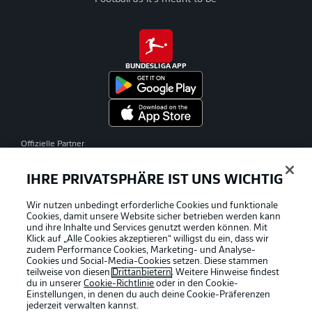
BUNDESLIGA APP
Offizielle Partner
IHRE PRIVATSPHÄRE IST UNS WICHTIG
Wir nutzen unbedingt erforderliche Cookies und funktionale
Cookies, damit unsere Website sicher betrieben werden kann
und ihre Inhalte und Services genutzt werden können. Mit
Klick auf „Alle Cookies akzeptieren“ willigst du ein, dass wir
zudem Performance Cookies, Marketing- und Analyse-
Cookies und Social-Media-Cookies setzen. Diese stammen
teilweise von diesen
Drittanbietern
. Weitere Hinweise findest
du in unserer
Cookie-Richtlinie
oder in den Cookie-
Einstellungen, in denen du auch deine Cookie-Präferenzen
jederzeit
verwalten kannst.