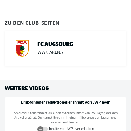
ZU DEN CLUB-SEITEN
FC AUGSBURG
WWK ARENA
WEITERE VIDEOS
Empfohlener redaktioneller Inhalt von
JWPlayer
An dieser Stelle findest du einen externen Inhalt von
JWPlayer
, der den
Artikel ergänzt. Du kannst ihn dir mit einem Klick anzeigen lassen und
wieder ausblenden.
Inhalte von
JWPlayer
erlauben