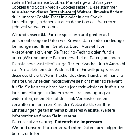
zudem Performance Cookies, Marketing- und Analyse-
Cookies und Social-Media-Cookies setzen. Diese stammen
teilweise von diesen
Drittanbietern
. Weitere Hinweise findest
du in unserer
Cookie-Richtlinie
oder in den Cookie-
Einstellungen, in denen du auch deine Cookie-Präferenzen
jederzeit
verwalten kannst.
Wir und unsere
61
-Partner speichern und greifen auf
personenbezogene Daten wie Browserdaten oder eindeutige
Kennungen auf Ihrem Gerät zu. Durch Auswahl von
Akzeptieren aktivieren Sie Tracking-Technologien für die
unter „Wir und unsere Partner verarbeiten Daten, um Ihnen
Dienste bereitzustellen“ aufgeführten Zwecke. Durch Auswahl
Rechtliche Hinweise
Voreinstellungen verwalten
von Alle ablehnen oder Widerruf Ihrer Einwilligung werden
diese deaktiviert. Wenn Tracker deaktiviert sind, sind manche
Datenschutz
Nutzungsbedingungen
Inhalte und Anzeigen möglicherweise nicht mehr so relevant
Broadcaster
Kontakt
für Sie. Sie können dieses Menü jederzeit wieder aufrufen, um
Ihre Einstellungen zu ändern oder Ihre Einwilligung zu
Jobs
Impressum
widerrufen, indem Sie auf den Link Voreinstellungen
verwalten am unteren Rand der Webseite klicken. Ihre
Partner
Spieler
Einstellungen gelten innerhalb unseres Website. Weitere
Liveticker
AGB
Informationen finden Sie in unserer
Datenschutzerklärung.
Datenschutz
Impressum
Wir und unsere Partner verarbeiten Daten, um Folgendes
bereitzustellen: