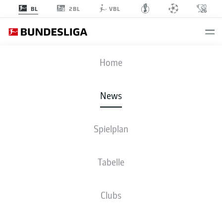
2BL
BL
VBL
Anzeige
Home
News
Raphael Framberger fällt bis zum Saisonende aus
- © imago/Jan Huebner
Spielplan
Tabelle
Clubs