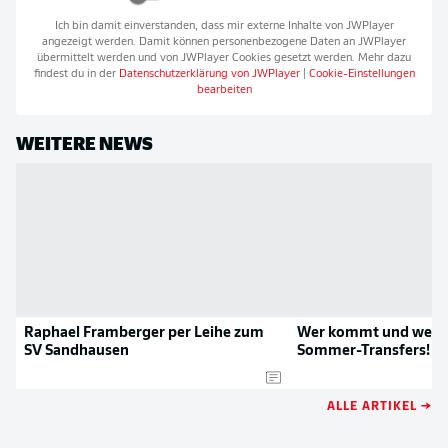
Ich bin damit einverstanden, dass mir externe Inhalte von
JWPlayer
angezeigt werden. Damit können personenbezogene Daten an
JWPlayer
übermittelt werden und von
JWPlayer
Cookies gesetzt werden. Mehr dazu
findest du in der
Datenschutzerklärung von
JWPlayer
|
Cookie-Einstellungen
bearbeiten
WEITERE NEWS
Raphael Framberger per Leihe zum
Wer kommt und wer g
SV Sandhausen
Sommer-Transfers!
ALLE ARTIKEL →