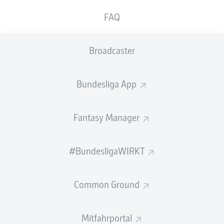
Gesichter der Bundesliga" einige von ihnen vor.
FAQ
In der fünften Folge mit Malik Tillman, Cyriaque
Irié, Leon Avdullahu, Rayan Philippe und Chema
Andrés.
Broadcaster
MALIK TILLMAN (BAYER 04 LEVERKUSEN)
Bundesliga App
Mit Druck scheint
Malik Tillman
kein Problem zu haben.
Als Rückennummer suchte sich der offensive
Fantasy Manager
Mittelfeldspieler in Leverkusen nämlich die Zehn aus, die
bis zum Sommer
Florian Wirtz
trug. Vergleichen will
Bayer 04 Leverkusens
Sportdirektor Simon Rolfes den
#BundesligaWIRKT
23-Jährigen aber eher mit einem anderen Ex-Spieler der
Werkself:
"
Er ist schussstark, torgefährlich, findet gute
Räume, hat ein gutes Gespür in der Box. Das waren
Common Ground
Sachen, die auch Michael Ballack ausgezeichnet haben."
Offizieller Transfermarkt: Alle Wechsel
Mitfahrportal