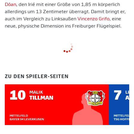
Dōan
, den Irié mit einer Größe von 1,85 m körperlich
allerdings um 13 Zentimeter überragt. Damit bringt er,
auch im Vergleich zu Linksaußen
Vincenzo Grifo
, eine
neue, physische Dimension ins Freiburger Flügelspiel.
ZU DEN SPIELER-SEITEN
10
7
MALIK
LE
TILLMAN
AV
MITTELFELD
MITTELFELD
BAYER 04 LEVERKUSEN
TSG HOFFEN