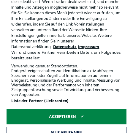
diese deaktiviert. Wenn Tracker deaktiviert sind, sind manche
Datenschutz
Nutzungsbedingungen
Inhalte und Anzeigen möglicherweise nicht mehr so relevant
Broadcaster
Kontakt
für Sie. Sie können dieses Menü jederzeit wieder aufrufen, um
Ihre Einstellungen zu ändern oder Ihre Einwilligung zu
Jobs
Impressum
widerrufen, indem Sie auf den Link Voreinstellungen
verwalten am unteren Rand der Webseite klicken. Ihre
Partner
Spieler
Einstellungen gelten innerhalb unseres Website. Weitere
Liveticker
AGB
Informationen finden Sie in unserer
Datenschutzerklärung.
Datenschutz
Impressum
Wir und unsere Partner verarbeiten Daten, um Folgendes
bereitzustellen:
Verwendung genauer Standortdaten.
Endgeräteeigenschaften zur Identifikation aktiv abfragen.
Speichern von oder Zugriff auf Informationen auf einem
Endgerät. Personalisierte Werbung und Inhalte, Messung von
Werbeleistung und der Performance von Inhalten,
Zielgruppenforschung sowie Entwicklung und Verbesserung
von Angeboten.
© 2026 Bundesliga-Gruppe GmbH
Liste der Partner (Lieferanten)
Sprachauswahl
AKZEPTIEREN
Deutsch
ALLE ABLEHNEN