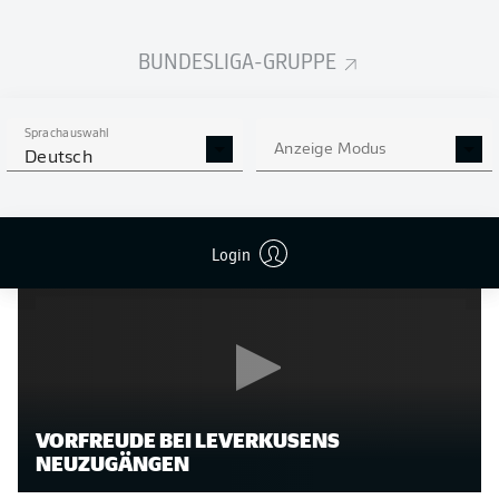
Wie Ballack verkörpert Tillman eher den physischen als
den filigranen Zentrumsspieler. Bei der PSV Eindhoven
BUNDESLIGA-GRUPPE
spielte und überzeugte er zuletzt auch als Sechser,
Achter oder auf den Flügeln, in seiner Zeit bei
Ausbildungsclub Bayern sogar im Sturm. Bei einer
Sprachauswahl
Größe von 1,87 m kann der US-Nationalspieler in der
Anzeige Modus
Deutsch
Spielfeldmitte enorme Wucht entfalten. Das gilt auch für
seine Fernschüsse - eine weitere Parallele zu Ballack.
Login
VORFREUDE BEI LEVERKUSENS
NEUZUGÄNGEN