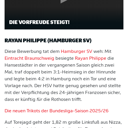
DIE VORFREUDE STEIGT!
RAYAN PHILIPPE (HAMBURGER SV)
Diese Bewerbung tat dem
Hamburger SV
weh: Mit
Eintracht Braunschweig
besiegte
Rayan Philippe
die
Hansestädter in der vergangenen Saison gleich zwei
Mal, traf doppelt beim 3:1-Heimsieg in der Hinrunde
und legte beim 4:2 in Hamburg noch ein Tor und eine
Vorlage nach. Der HSV hatte genug gesehen und stellte
mit der Verpflichtung des 24-jährigen Franzosen sicher,
dass er künftig
für
die Rothosen trifft.
Die neuen Trikots der Bundesliga-Saison 2025/26
Auf Torejagd geht der 1,82 m große Linksfuß aus Nizza,