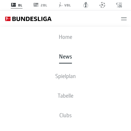
2BL
BL
VBL
Anzeige
Home
News
Stuttgarts Andrés und Hamburgs Philippe
- © DFL
Spielplan
Tabelle
Clubs