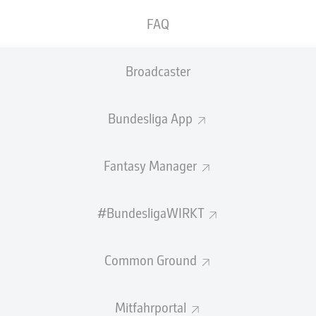
FAQ
Broadcaster
OPFORM
Bundesliga App
Fantasy Manager
ZUSAMMENFASSUNG
#BundesligaWIRKT
Common Ground
eren Verletzung bei der FIFA Klub-WM hat sich der 
Mitfahrportal
en eindrucksvoll zurück gekämpft – beim Rekordm