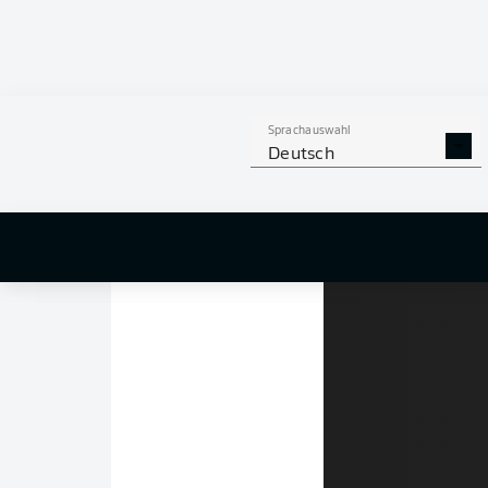
wie in der deuts
Wie er das geschafft
ich Spaß habe und m
Sprachauswahl
So auch direkt bei 
Deutsch
eine Minute nach sei
Moment" für den in 