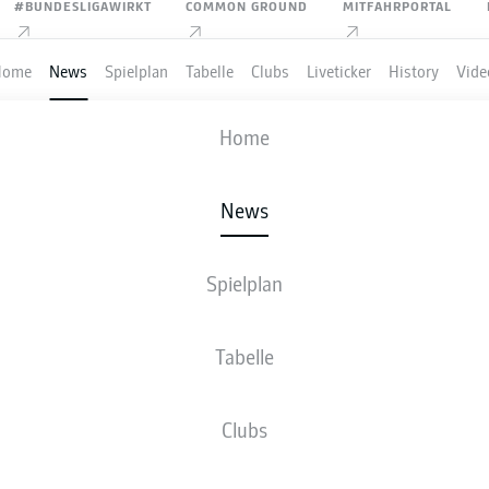
#BUNDESLIGAWIRKT
COMMON GROUND
MITFAHRPORTAL
Home
News
Spielplan
Tabelle
Clubs
Liveticker
History
Vide
Home
Anzeige
News
Spielplan
A: ZURÜCK MIT "LIEBE 
Tabelle
LL"
Clubs