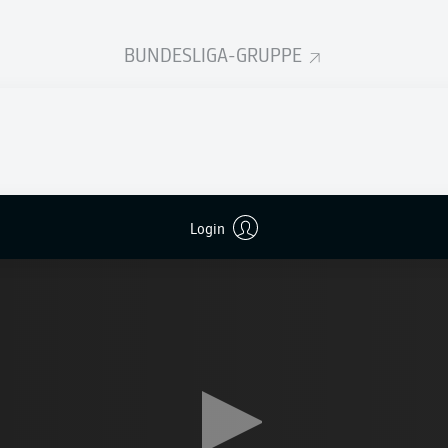
chen Nationalmannschaft.
BUNDESLIGA-GRUPPE
 hat? "Mit Liebe für Fußball", erklärte der 23-Jährige selbst u
ir über Sachen keinen großen Kopf mache, spiele ich am best
seinem emotionalen Comeback am 18. Spieltag in Leipzig, als
ner Einwechslung den 5:1. Treffer von Michael Olise vorbereite
England ausgebildeten Superdribbler.
Login