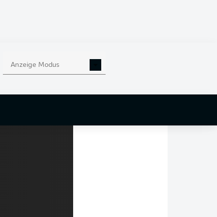
nd fügte hinzu: "Wenn
en."
Jamal Musiala
nur
Anzeige Modus
te. "Ein super