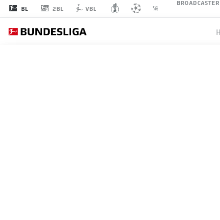
BROADCASTER
2BL
BL
VBL
BUNDESLIGA
MUSIAL
FUSSBA
21.05.2026