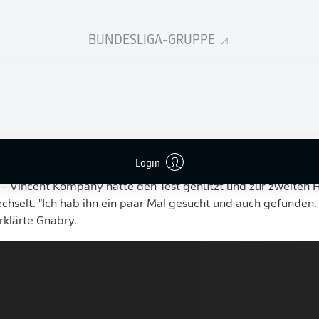
ieben Minuten auf dem Platz, da klingelte es am Samstagnac
BUNDESLIGA-GRUPPE
yons Torwart Descamps. Der kolumbianische Neuzugang vom 
rafraum eingedrungen und energisch zum Kopfball hochgest
 worden. Sein mutmaßlich neuer kongenialer Partner in Bayer
nappte sich den Ball und verwandelte sicher.
 zum Spielbericht
er da ist", resümierte
Serge Gnabry
nach Spielende am Mikrof
Login
enders, obwohl der Neue ein direkter Konkurrent Gnabrys ist
 Vincent Kompany hatte den Test genutzt und zur zweiten H
selt. "Ich hab ihn ein paar Mal gesucht und auch gefunden. Er
erklärte Gnabry.