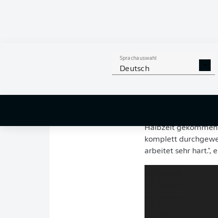
Luis Díaz
war keine s
Mal im Kasten von L
den gegnerischen St
regelwidrig gefoult
Sprachauswahl
-
Michael Olise
- sch
Deutsch
Bayern gegen Lyon -
"Wir sind froh, dass 
vereinseigenen TV-S
Halbzeit gekommen -
komplett durchgewech
arbeitet sehr hart.", 