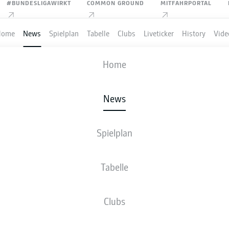
#BUNDESLIGAWIRKT
COMMON GROUND
MITFAHRPORTAL
Home
News
Spielplan
Tabelle
Clubs
Liveticker
History
Vide
Home
Anzeige
News
Spielplan
ENES DEBÜT VON LUIS 
Tabelle
AYERN MÜNCHEN
Clubs