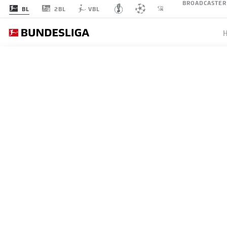
BROADCASTER
2BL
BL
VBL
BUNDESLIGA
GELUNG
FÜR B
02.08.2025