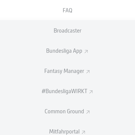
FAQ
Broadcaster
Bundesliga App
Fantasy Manager
#BundesligaWIRKT
n mehr als gelungenes Debüt für den FC Bayern Münch
egen Olympique Lyon leitete der Neuzugang vom FC 
Common Ground
chslung die Führung ein - und wusste auch darüber 
Mitfahrportal
m offiziellen Bundesliga Fantasy Manager!