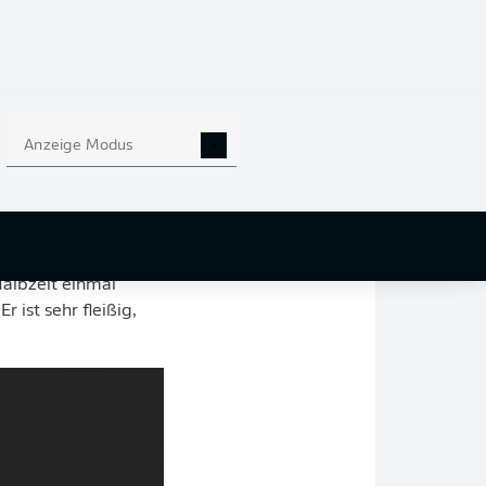
hmittag das erste
FC Liverpool war in
iegen - und dabei
ns neuer Flügelzange
Anzeige Modus
on des
. Beide waren zur
albzeit einmal
 ist sehr fleißig,