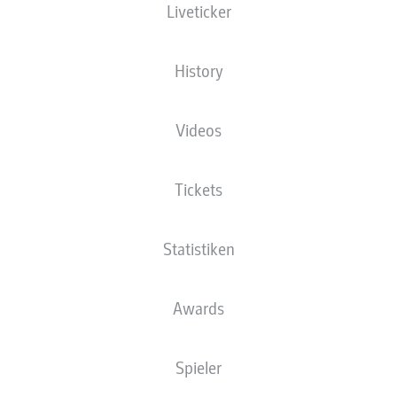
Liveticker
z harmonierten im ersten Test
- © IMAGO/kolbert-press/Christian Kolbert
History
Videos
Tickets
Statistiken
Awards
Spieler