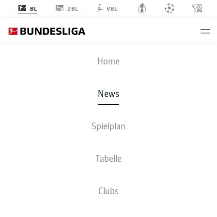
2BL
BL
VBL
Anzeige
Home
News
Spielplan
Tabelle
Clubs
WIESN-GIPFEL: TOPSPIEL MIT TRAUMTOREN