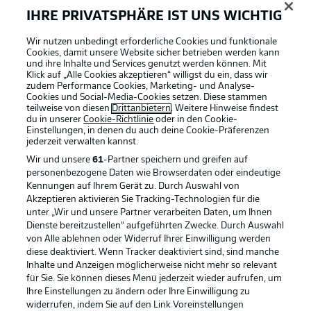
IHRE PRIVATSPHÄRE IST UNS WICHTIG
Wir nutzen unbedingt erforderliche Cookies und funktionale
Cookies, damit unsere Website sicher betrieben werden kann
und ihre Inhalte und Services genutzt werden können. Mit
Klick auf „Alle Cookies akzeptieren“ willigst du ein, dass wir
zudem Performance Cookies, Marketing- und Analyse-
Cookies und Social-Media-Cookies setzen. Diese stammen
teilweise von diesen
Drittanbietern
. Weitere Hinweise findest
du in unserer
Cookie-Richtlinie
oder in den Cookie-
Einstellungen, in denen du auch deine Cookie-Präferenzen
jederzeit
verwalten kannst.
Wir und unsere
61
-Partner speichern und greifen auf
personenbezogene Daten wie Browserdaten oder eindeutige
Kennungen auf Ihrem Gerät zu. Durch Auswahl von
Akzeptieren aktivieren Sie Tracking-Technologien für die
unter „Wir und unsere Partner verarbeiten Daten, um Ihnen
Dienste bereitzustellen“ aufgeführten Zwecke. Durch Auswahl
Rechtliche Hinweise
Voreinstellungen verwalten
von Alle ablehnen oder Widerruf Ihrer Einwilligung werden
diese deaktiviert. Wenn Tracker deaktiviert sind, sind manche
Datenschutz
Nutzungsbedingungen
Inhalte und Anzeigen möglicherweise nicht mehr so relevant
Broadcaster
Kontakt
für Sie. Sie können dieses Menü jederzeit wieder aufrufen, um
Ihre Einstellungen zu ändern oder Ihre Einwilligung zu
Jobs
Impressum
widerrufen, indem Sie auf den Link Voreinstellungen