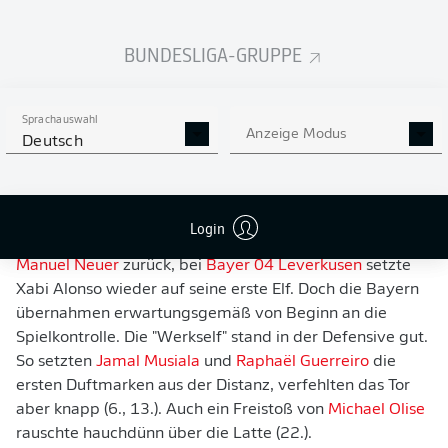
BUNDESLIGA-GRUPPE
BAYERN GEGEN LEVERKUSEN
ELEKTRISIERT DIE WELT
Sprachauswahl
Anzeige Modus
Deutsch
ANDRICH UND PAVLOVIĆ MIT TRAUMTOREN
AUF DIE ANZEIGETAFEL
Vincent Kompany veränderte die Startelf des
FC Bayern
Login
München
auf drei Positionen, unter anderem kehrte
Manuel Neuer
zurück, bei
Bayer 04 Leverkusen
setzte
Xabi Alonso wieder auf seine erste Elf. Doch die Bayern
übernahmen erwartungsgemäß von Beginn an die
Spielkontrolle. Die "Werkself" stand in der Defensive gut.
So setzten
Jamal Musiala
und
Raphaël Guerreiro
die
ersten Duftmarken aus der Distanz, verfehlten das Tor
aber knapp (6., 13.). Auch ein Freistoß von
Michael Olise
rauschte hauchdünn über die Latte (22.).