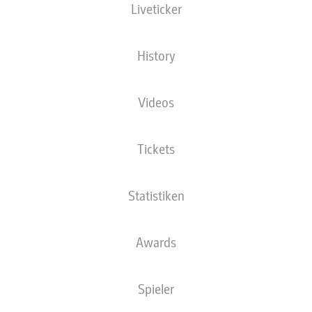
Liveticker
ittelstürmer-Manier den 3:0 Endstand
- © Stu Forster
History
Videos
Tickets
Statistiken
Awards
Spieler