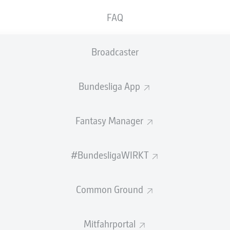
FAQ
Broadcaster
Bundesliga App
Fantasy Manager
ZUSAMMENFASSUNG
#BundesligaWIRKT
Common Ground
at das Endspiel der Europa League im Beşiktaş Park
Mitfahrportal
 mit 0:3 (0:2) verloren. Youri Tielemans (41.), Emili