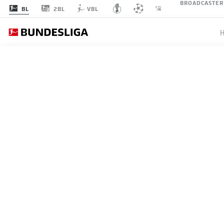
BROADCASTER
2BL
BL
VBL
BUNDESLIGA
TRAUM 
UNTERL
20.05.2026