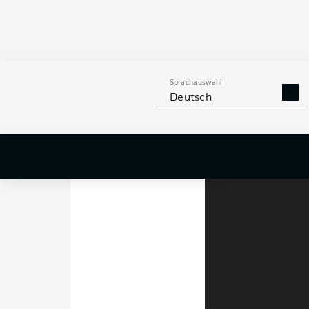
(45.+3) und Morg
großen Freiburger
Julian Schuster vert
hatte. Das hieß auch
Sprachauswahl
Deutsch
Johan Manzambi
beg