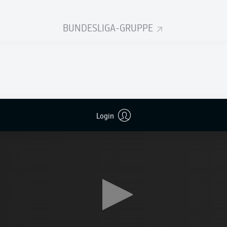
an Rogers (58.) zerstörten mit ihren Treffern den T
BUNDESLIGA-GRUPPE
 Titel.
raute der Elf, die gegen Braga im Rückspiel so überzeugend da
:
Nicolas Höfler
rückte neben
Maximilian Eggestein
auf die D
ann im offensiven Mittelfeld.
Login