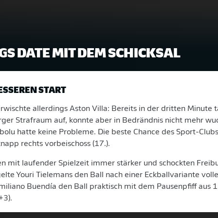
GS DATE MIT DEM SCHICKSAL
BESSEREN START
wischte allerdings Aston Villa: Bereits in der dritten Minute 
urger Strafraum auf, konnte aber in Bedrändnis nicht mehr w
olu hatte keine Probleme. Die beste Chance des Sport-Clubs 
knapp rechts vorbeischoss (17.).
n mit laufender Spielzeit immer stärker und schockten Freib
elte Youri Tielemans den Ball nach einer Eckballvariante voll
 Emiliano Buendía den Ball praktisch mit dem Pausenpfiff aus 
+3).