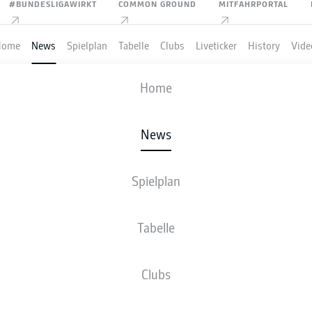
#BUNDESLIGAWIRKT
COMMON GROUND
MITFAHRPORTAL
Home
News
Spielplan
Tabelle
Clubs
Liveticker
History
Vide
Home
Anzeige
News
Spielplan
GEPLATZT: FREIBURG
Tabelle
IEGT ASTON VILLA
Clubs