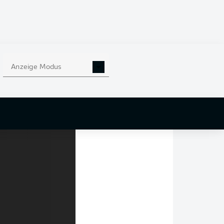
raum vom ersten
s Finalticket gelöst
oppelsechs und
Anzeige Modus