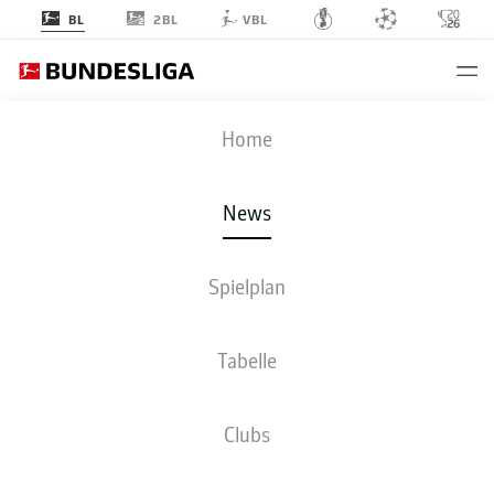
2BL
BL
VBL
Anzeige
Home
News
Kane bejubelt seinen entscheidenden Doppelpack
- © Richard Pelham
Spielplan
Tabelle
Clubs