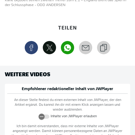
Kane bejubelt seinen zweiten Treffer zum 2:1 – England dreht das Spiel in
der Schlussphase
- ODD ANDERSEN
TEILEN
WEITERE VIDEOS
Empfohlener redaktioneller Inhalt von
JWPlayer
An dieser Stelle findest du einen externen Inhalt von
JWPlayer
, der den
Artikel ergänzt. Du kannst ihn dir mit einem Klick anzeigen lassen und
wieder ausblenden.
Inhalte von
JWPlayer
erlauben
Ich bin damit einverstanden, dass mir externe Inhalte von
JWPlayer
angezeigt werden. Damit können personenbezogene Daten an
JWPlayer