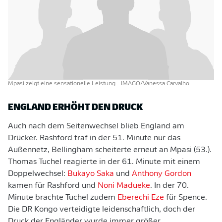
Mpasi zeigt eine sensationelle Leistung
- IMAGO/Vanessa Carvalho
ENGLAND ERHÖHT DEN DRUCK
Auch nach dem Seitenwechsel blieb England am
Drücker. Rashford traf in der 51. Minute nur das
Außennetz, Bellingham scheiterte erneut an Mpasi (53.).
Thomas Tuchel reagierte in der 61. Minute mit einem
Doppelwechsel:
Bukayo Saka
und
Anthony Gordon
kamen für Rashford und
Noni Madueke
. In der 70.
Minute brachte Tuchel zudem
Eberechi Eze
für Spence.
Die DR Kongo verteidigte leidenschaftlich, doch der
Druck der Engländer wurde immer größer.