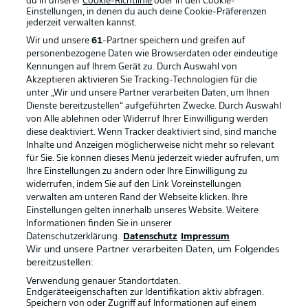
du in unserer
Cookie-Richtlinie
oder in den Cookie-
Einstellungen, in denen du auch deine Cookie-Präferenzen
jederzeit
verwalten kannst.
Wir und unsere
61
-Partner speichern und greifen auf
personenbezogene Daten wie Browserdaten oder eindeutige
Kennungen auf Ihrem Gerät zu. Durch Auswahl von
Akzeptieren aktivieren Sie Tracking-Technologien für die
unter „Wir und unsere Partner verarbeiten Daten, um Ihnen
Dienste bereitzustellen“ aufgeführten Zwecke. Durch Auswahl
Rechtliche Hinweise
Voreinstellungen verwalten
von Alle ablehnen oder Widerruf Ihrer Einwilligung werden
diese deaktiviert. Wenn Tracker deaktiviert sind, sind manche
Datenschutz
Nutzungsbedingungen
Inhalte und Anzeigen möglicherweise nicht mehr so relevant
Broadcaster
Kontakt
für Sie. Sie können dieses Menü jederzeit wieder aufrufen, um
Ihre Einstellungen zu ändern oder Ihre Einwilligung zu
Jobs
Impressum
widerrufen, indem Sie auf den Link Voreinstellungen
verwalten am unteren Rand der Webseite klicken. Ihre
Partner
Spieler
Einstellungen gelten innerhalb unseres Website. Weitere
Liveticker
AGB
Informationen finden Sie in unserer
Datenschutzerklärung.
Datenschutz
Impressum
Wir und unsere Partner verarbeiten Daten, um Folgendes
bereitzustellen:
Verwendung genauer Standortdaten.
Endgeräteeigenschaften zur Identifikation aktiv abfragen.
Speichern von oder Zugriff auf Informationen auf einem