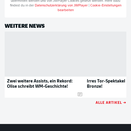
übermittelt werden und von
JWPlayer
Cookies gesetzt werden. Mehr dazu
findest du in der
Datenschutzerklärung von
JWPlayer
|
Cookie-Einstellungen
bearbeiten
WEITERE NEWS
Zwei weitere Assists, ein Rekord:
Irres Tor-Spektakel 
Olise schreibt WM-Geschichte!
Bronze!
ALLE ARTIKEL →