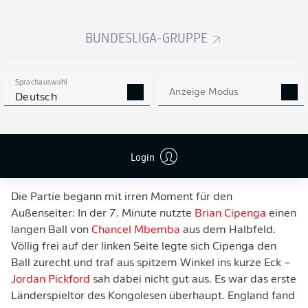
BUNDESLIGA-GRUPPE
Sprachauswahl
Anzeige Modus
Deutsch
KANE TRIFFT, WIE ER WILL
Login
CIPENGA SCHOCKT ENGLAND FRÜH
Die Partie begann mit irren Moment für den
Außenseiter: In der 7. Minute nutzte
Brian Cipenga
einen
langen Ball von
Chancel Mbemba
aus dem Halbfeld.
Völlig frei auf der linken Seite legte sich Cipenga den
Ball zurecht und traf aus spitzem Winkel ins kurze Eck –
Jordan Pickford
sah dabei nicht gut aus. Es war das erste
Länderspieltor des Kongolesen überhaupt. England fand