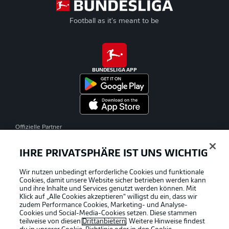
Football as it's meant to be
BUNDESLIGA APP
Offizielle Partner
IHRE PRIVATSPHÄRE IST UNS WICHTIG
Wir nutzen unbedingt erforderliche Cookies und funktionale
Cookies, damit unsere Website sicher betrieben werden kann
und ihre Inhalte und Services genutzt werden können. Mit
Klick auf „Alle Cookies akzeptieren“ willigst du ein, dass wir
zudem Performance Cookies, Marketing- und Analyse-
Cookies und Social-Media-Cookies setzen. Diese stammen
teilweise von diesen
Drittanbietern
. Weitere Hinweise findest