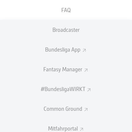
mit 2:1 (0:1) bezwungen. Harry Kane (75., 86.)
FAQ
drehte mit einem späten Doppelpack die Partie
und beförderte seine "Three Lions" damit ins
Broadcaster
Achtelfinale, nachdem Brian Cipenga (7.) die
Kongolesen früh in Führung gebracht hatte.
Bundesliga App
England trat als klarer Favorit gegen die DR Kongo im
WM-Sechzehntelfinale im Mercedes-Benz Stadium in
Atlanta an. Thomas Tuchel musste dabei auf die
Fantasy Manager
verletzten
Jarell Quansah
und
Reece James
verzichten.
Für Quansah rückte
Djed Spence
in die Startelf.
#BundesligaWIRKT
Aufseiten der Kongolesen war Stürmer
Yoane Wissa
der
gefährlichste Mann, der wie Kane bereits drei
Turniertore auf dem Konto hatte. Für die DR Kongo stand
Common Ground
mit
Nathanaël Mbuku
auch ein Bundesliga-Spieler vom
FC Augsburg in der Startelf.
Mitfahrportal