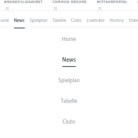
#BUNDESLIGAWIRKT
COMMON GROUND
MITFAHRPORTAL
Home
News
Spielplan
Tabelle
Clubs
Liveticker
History
Vide
Home
Anzeige
News
Spielplan
N "FÜNFTER STERN"
Tabelle
TET: DFB-ELF BEGINNT
Clubs
EITUNG AUF DIE WM