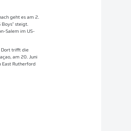
nach geht es am 2.
 Boys" steigt.
ton-Salem im US-
rt trifft die
açao, am 20. Juni
n East Rutherford