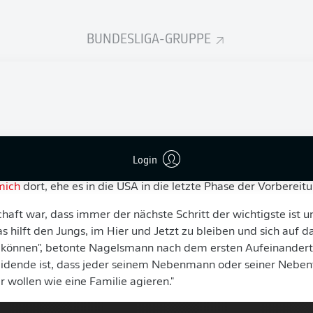
 in Herzogenaurach beginnt die deutsche National
 die anstehende WM in den USA, Kanada und Mexiko (
BUNDESLIGA-GRUPPE
ner Julian Nagelsmann kann dabei zum Start direkt 
einzig Kai Havertz fehlt aufgrund des noch zu spiel
 mit dem FC Arsenal.
e Auftaktbesprechung im Mannschaftskreis: Mit diesem leic
die Mission "fünfter Stern". Im adidas Campus in Herzogenau
 wenn Bundestrainer Julian Nagelsmann zur ersten Einheit bit
Login
 Aufgaben bei der WM 2026 auf dem Zettel. Bis Samstag tra
mich
dort, ehe es in die USA in die letzte Phase der Vorbereit
chaft war, dass immer der nächste Schritt der wichtigste ist 
s hilft den Jungs, im Hier und Jetzt zu bleiben und sich auf d
n können", betonte Nagelsmann nach dem ersten Aufeinander
eidende ist, dass jeder seinem Nebenmann oder seiner Nebenf
wollen wie eine Familie agieren."