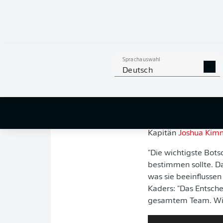
Im adidas Campus
Vorbereitung auf
Juli). Bundestrai
Spielern bauen, 
Sprachauswahl
League-Endspiels
Deutsch
Die Ankunft und ein
beginnt die DFB-Elf 
Donnerstagvormittag,
für die anstehenden
Kapitän
Joshua Kim
"Die wichtigste Bots
bestimmen sollte. Da
was sie beeinflusse
Kaders: "Das Entsch
gesamtem Team. Wir 