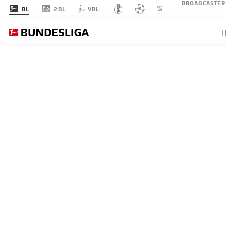
BROADCASTER
2BL
BL
VBL
BUNDESLIGA
MISSIO
GESTAR
VORBER