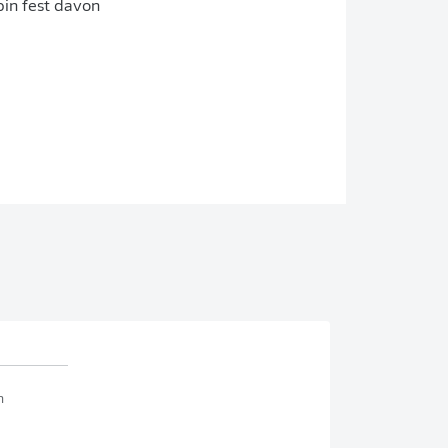
bin fest davon
n