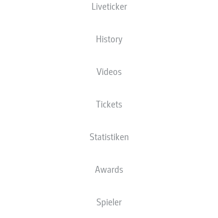
Liveticker
History
vor dem Start in die WM-Vorbereitung der deutschen Nationalmannschaft
- © Alex
Videos
Tickets
Statistiken
Awards
Spieler