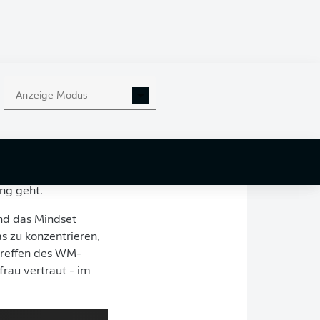
mannschaft ihre
11. Juni bis 19.
auf 25 von 26
enden Champions-
Anzeige Modus
hten Programm
rach steht dann ab
tet, der Feinschliff
iniert das Team um
ung geht.
und das Mindset
as zu konzentrieren,
treffen des WM-
rau vertraut - im