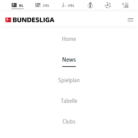
2BL
BL
VBL
Anzeige
Home
News
Jürgen Klopp weilt als TV-Experte derzeit noch bei der WM
- ©
Spielplan
IMAGO/Markus Ulmer
Tabelle
Clubs