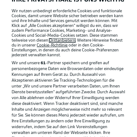
IHRE PRIVATSPHÄRE IST UNS WICHTIG
Wir nutzen unbedingt erforderliche Cookies und funktionale
Cookies, damit unsere Website sicher betrieben werden kann
und ihre Inhalte und Services genutzt werden können. Mit
Klick auf „Alle Cookies akzeptieren“ willigst du ein, dass wir
zudem Performance Cookies, Marketing- und Analyse-
Cookies und Social-Media-Cookies setzen. Diese stammen
teilweise von diesen
Drittanbietern
. Weitere Hinweise findest
du in unserer
Cookie-Richtlinie
oder in den Cookie-
Einstellungen, in denen du auch deine Cookie-Präferenzen
jederzeit
verwalten kannst.
Wir und unsere
61
-Partner speichern und greifen auf
personenbezogene Daten wie Browserdaten oder eindeutige
Kennungen auf Ihrem Gerät zu. Durch Auswahl von
Akzeptieren aktivieren Sie Tracking-Technologien für die
unter „Wir und unsere Partner verarbeiten Daten, um Ihnen
Dienste bereitzustellen“ aufgeführten Zwecke. Durch Auswahl
Rechtliche Hinweise
Voreinstellungen verwalten
von Alle ablehnen oder Widerruf Ihrer Einwilligung werden
diese deaktiviert. Wenn Tracker deaktiviert sind, sind manche
Datenschutz
Nutzungsbedingungen
Inhalte und Anzeigen möglicherweise nicht mehr so relevant
Broadcaster
Kontakt
für Sie. Sie können dieses Menü jederzeit wieder aufrufen, um
Ihre Einstellungen zu ändern oder Ihre Einwilligung zu
Jobs
Impressum
widerrufen, indem Sie auf den Link Voreinstellungen
verwalten am unteren Rand der Webseite klicken. Ihre
Partner
Spieler