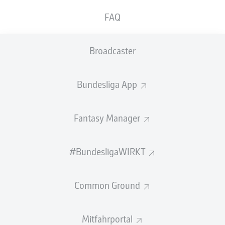
DFB einen Nachfolger. Die bereits vom Verband
FAQ
bestätigte Spur führt dabei zu Jürgen Klopp.
Nach fast drei Jahren als Bundestrainer hat Julian
Broadcaster
Nagelsmann seinen Platz an der Seitenlinie nach dem
frühzeitigen Ausscheiden bei der Weltmeisterschaft
geräumt und will der Nationalmannschaft damit eine
Bundesliga App
"Chance auf einen unbelasteten Neuanfang" einräumen.
Dieser Neuanfang könnte nun möglicherweise von
Jürgen Klopp geleitet werden.
Fantasy Manager
Der 59-Jährige, der sich zuletzt willentlich eine Auszeit
vom Beruf des Trainers genommen hatte, gilt als ein
#BundesligaWIRKT
Lösungsvorschlag des DFB, wie dieser bereits selbst
bestätigt hat. "Hinsichtlich der Neubesetzung des
Common Ground
Trainerpostens wird die DFB-Spitze nunmehr das
Gespräch mit Jürgen Klopp suchen. Er hat bereits seine
grundsätzliche Bereitschaft zur Übernahme des Postens
Mitfahrportal
signalisiert", so der DFB in einer Stellungnahme.