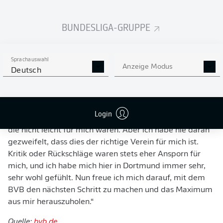
Sommer 2017 von
Borussia Mönchengladbach
zu den
Schwarz-Gelben. Vor allem im Kalenderjahr 2021 blühte
BUNDESLIGA-GRUPPE
die Nummer acht der Borussia auf und zeigte unter
Trainer Edin Terzic starke Leistungen. Im DFB-Pokalfinale
gab er beim 4:1-Erfolg Dortmunds sogar einen Assist.
Sprachauswahl
Zudem gab Dahoud 2021 sein Debüt in der deutschen
Anzeige Modus
Deutsch
Nationalmannschaft.
Mo Dahoud betont: „Borussia Dortmund ist ein großer
Klub, bei dem du Geduld und Durchsetzungsvermögen
Login
benötigst. In den vergangenen Jahren gab es Phasen,
die nicht leicht für mich waren. Aber ich habe nie daran
gezweifelt, dass dies der richtige Verein für mich ist.
Kritik oder Rückschläge waren stets eher Ansporn für
mich, und ich habe mich hier in Dortmund immer sehr,
sehr wohl gefühlt. Nun freue ich mich darauf, mit dem
BVB den nächsten Schritt zu machen und das Maximum
aus mir herauszuholen.“
Quelle:
bvb.de