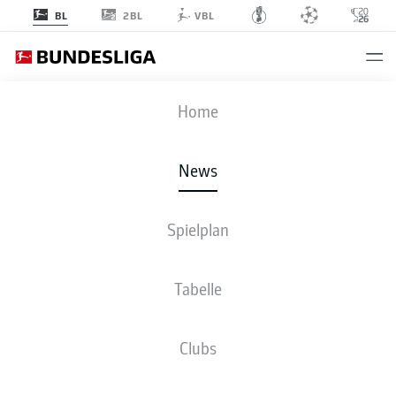
2BL
BL
VBL
Anzeige
Home
News
Wird bis zum Sommer 2023 das Trikot des BVB tragen: Mo Dahoud
- © via
Spielplan
www.imago-images.de/imago images/Rolf Simeon
Tabelle
Clubs