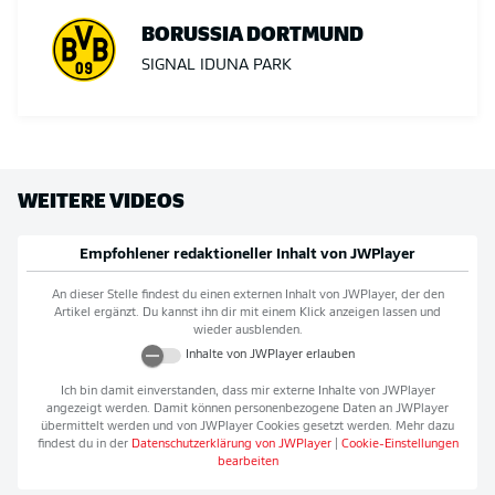
BORUSSIA DORTMUND
SIGNAL IDUNA PARK
WEITERE VIDEOS
Empfohlener redaktioneller Inhalt von
JWPlayer
An dieser Stelle findest du einen externen Inhalt von
JWPlayer
, der den
Artikel ergänzt. Du kannst ihn dir mit einem Klick anzeigen lassen und
wieder ausblenden.
Inhalte von
JWPlayer
erlauben
Ich bin damit einverstanden, dass mir externe Inhalte von
JWPlayer
angezeigt werden. Damit können personenbezogene Daten an
JWPlayer
übermittelt werden und von
JWPlayer
Cookies gesetzt werden. Mehr dazu
findest du in der
Datenschutzerklärung von
JWPlayer
|
Cookie-Einstellungen
bearbeiten