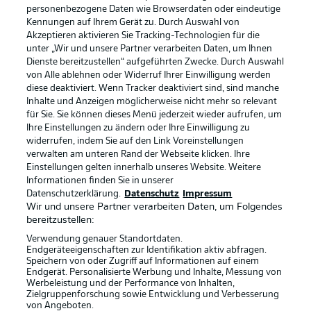
personenbezogene Daten wie Browserdaten oder eindeutige
Kennungen auf Ihrem Gerät zu. Durch Auswahl von
Akzeptieren aktivieren Sie Tracking-Technologien für die
unter „Wir und unsere Partner verarbeiten Daten, um Ihnen
Dienste bereitzustellen“ aufgeführten Zwecke. Durch Auswahl
Rechtliche Hinweise
Voreinstellungen verwalten
von Alle ablehnen oder Widerruf Ihrer Einwilligung werden
diese deaktiviert. Wenn Tracker deaktiviert sind, sind manche
Datenschutz
Nutzungsbedingungen
Inhalte und Anzeigen möglicherweise nicht mehr so relevant
Broadcaster
Kontakt
für Sie. Sie können dieses Menü jederzeit wieder aufrufen, um
Ihre Einstellungen zu ändern oder Ihre Einwilligung zu
Jobs
Impressum
widerrufen, indem Sie auf den Link Voreinstellungen
verwalten am unteren Rand der Webseite klicken. Ihre
Partner
Spieler
Einstellungen gelten innerhalb unseres Website. Weitere
Liveticker
AGB
Informationen finden Sie in unserer
Datenschutzerklärung.
Datenschutz
Impressum
Wir und unsere Partner verarbeiten Daten, um Folgendes
bereitzustellen:
Verwendung genauer Standortdaten.
Endgeräteeigenschaften zur Identifikation aktiv abfragen.
Speichern von oder Zugriff auf Informationen auf einem
Endgerät. Personalisierte Werbung und Inhalte, Messung von
Werbeleistung und der Performance von Inhalten,
Zielgruppenforschung sowie Entwicklung und Verbesserung
von Angeboten.