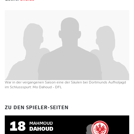
War in der vergangenen Saison eine der Säulen bei Dortmunds Aufholjagd
im Schlussspurt: Mo Dahoud
- DFL
ZU DEN SPIELER-SEITEN
18
MAHMOUD
DAHOUD