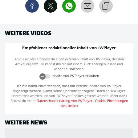
WEITERE VIDEOS
Empfohlener redaktioneller Inhalt von
JWPlayer
An dieser Stelle findest du einen externen Inhalt von
JWPlayer
, der den
Artikel ergänzt. Du kannst ihn dir mit einem Klick anzeigen lassen und
wieder ausblenden.
Inhalte von
JWPlayer
erlauben
Ich bin damit einverstanden, dass mir externe Inhalte von
JWPlayer
angezeigt werden. Damit können personenbezogene Daten an
JWPlayer
übermittelt werden und von
JWPlayer
Cookies gesetzt werden. Mehr dazu
findest du in der
Datenschutzerklärung von
JWPlayer
|
Cookie-Einstellungen
bearbeiten
WEITERE NEWS