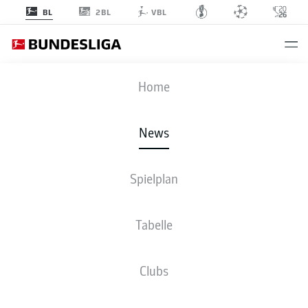
2BL
BL
VBL
Anzeige
Home
News
Diese Spieler stehen beim BVB im Fokus
- © DFL Deutsche Fußball Liga
Spielplan
Tabelle
Clubs