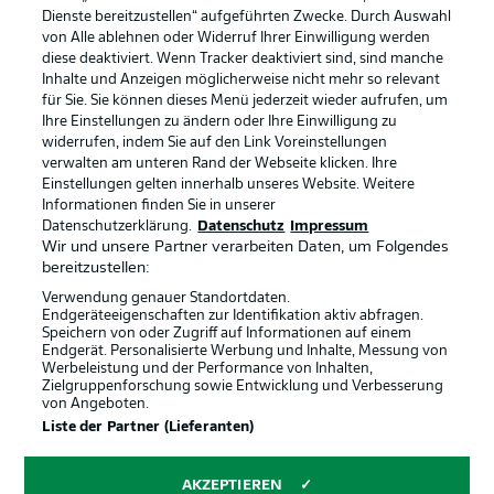
Dienste bereitzustellen“ aufgeführten Zwecke. Durch Auswahl
Rechtliche Hinweise
Voreinstellungen verwalten
von Alle ablehnen oder Widerruf Ihrer Einwilligung werden
diese deaktiviert. Wenn Tracker deaktiviert sind, sind manche
Datenschutz
Nutzungsbedingungen
Inhalte und Anzeigen möglicherweise nicht mehr so relevant
Broadcaster
Kontakt
für Sie. Sie können dieses Menü jederzeit wieder aufrufen, um
Ihre Einstellungen zu ändern oder Ihre Einwilligung zu
Jobs
Impressum
widerrufen, indem Sie auf den Link Voreinstellungen
verwalten am unteren Rand der Webseite klicken. Ihre
Partner
Spieler
Einstellungen gelten innerhalb unseres Website. Weitere
Liveticker
AGB
Informationen finden Sie in unserer
Datenschutzerklärung.
Datenschutz
Impressum
Wir und unsere Partner verarbeiten Daten, um Folgendes
bereitzustellen:
Verwendung genauer Standortdaten.
Endgeräteeigenschaften zur Identifikation aktiv abfragen.
Speichern von oder Zugriff auf Informationen auf einem
Endgerät. Personalisierte Werbung und Inhalte, Messung von
Werbeleistung und der Performance von Inhalten,
Zielgruppenforschung sowie Entwicklung und Verbesserung
von Angeboten.
© 2026 Bundesliga-Gruppe GmbH
Liste der Partner (Lieferanten)
Sprachauswahl
AKZEPTIEREN