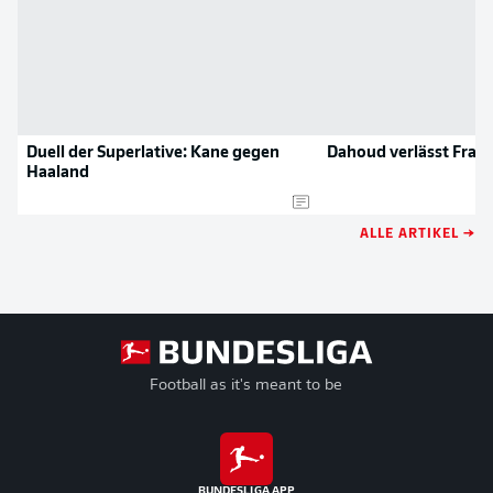
Duell der Superlative: Kane gegen
Dahoud verlässt Fran
Haaland
ALLE ARTIKEL →
Football as it's meant to be
BUNDESLIGA APP