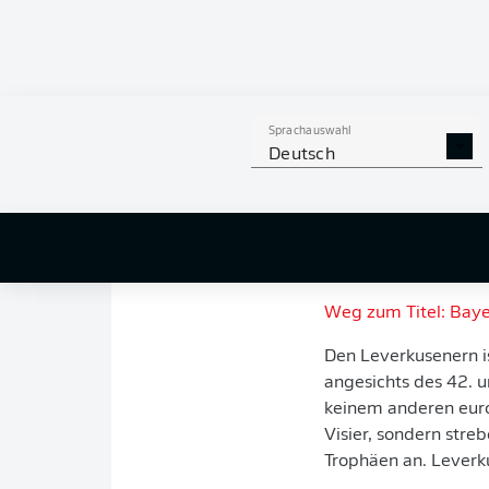
Bevor die "Werks
Traum näher komm
Deutschen Meiste
Das Wort Fokus wird
Sprachauswahl
Leverkusen
hat man d
Deutsch
den Mund genommen w
nach dem abermals
dem die "Werkself" d
bevorstehenden High
Meisterschaft der C
Weg zum Titel: Baye
Den Leverkusenern is
angesichts des 42. u
keinem anderen europ
Visier, sondern str
Trophäen an. Leverkus