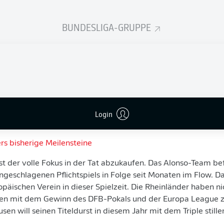
elf" im Rückspiel den Halbfinal-Einzug klarmachen 
en kann, muss sie zunächst am Sonntag in der Bun
BUNDESLIGA-GRUPPE
rschaft Part 1 über die Bühne bringen.
 in der Fußball-Branche und von Spieler-Seite gerne bemüht
as Gefühl, dass die floskelhafte Bezeichnung in dieser Saiso
ird. So auch von Trainer Xabi Alonso und Mittelfeld-Chef
 überzeugenden 2:0 gegen West Ham United
vom "vollen Fok
as Hinspiel des Europa-League-Viertelfinals angegangen sei.
light-Spiels am Sonntag gegen Bremen, wo die Rheinländer 
Login
lubgeschichte einfahren können.
rs bisherige Meilensteine
t der volle Fokus in der Tat abzukaufen. Das Alonso-Team bef
ngeschlagenen Pflichtspiels in Folge seit Monaten im Flow. D
äischen Verein in dieser Spielzeit. Die Rheinländer haben ni
eben mit dem Gewinn des DFB-Pokals und der Europa League 
en will seinen Titeldurst in diesem Jahr mit dem Triple stille