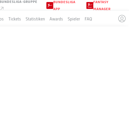
BUNDESLIGA-GRUPPE
BUNDESLIGA
FANTASY
APP
MANAGER
os
Tickets
Statistiken
Awards
Spieler
FAQ
E-
IST