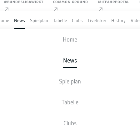
#BUNDESLIGAWIRKT
COMMON GROUND
MITFAHRPORTAL
Home
News
Spielplan
Tabelle
Clubs
Liveticker
History
Vide
Home
Anzeige
News
Spielplan
04 LEVERKUSENS TRIPL
Tabelle
EBT - DER ERSTE TITEL 
Clubs
AR NAH