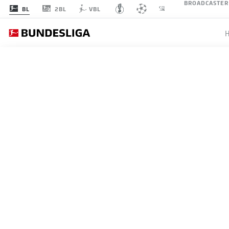
BROADCASTER
2BL
BL
VBL
BUNDESLIGA
BAYER 
TRAUM L
GREIFB