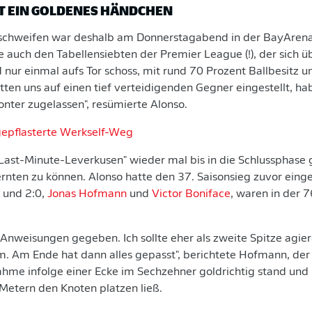
T EIN GOLDENES HÄNDCHEN
schweifen war deshalb am Donnerstagabend in der BayArena 
 auch den Tabellensiebten der Premier League (!), der sich 
d nur einmal aufs Tor schoss, mit rund 70 Prozent Ballbesitz 
tten uns auf einen tief verteidigenden Gegner eingestellt, h
onter zugelassen", resümierte Alonso.
gepflasterte Werkself-Weg
"Last-Minute-Leverkusen" wieder mal bis in die Schlussphase
ernten zu können. Alonso hatte den 37. Saisonsieg zuvor eing
 und 2:0,
Jonas Hofmann
und
Victor Boniface
, waren in der 
e Anweisungen gegeben. Ich sollte eher als zweite Spitze agie
m. Am Ende hat dann alles gepasst", berichtete Hofmann, der
ahme infolge einer Ecke im Sechzehner goldrichtig stand und
Metern den Knoten platzen ließ.