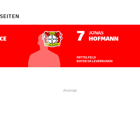
-SEITEN
7
JONAS
CE
HOFMANN
MITTELFELD
BAYER 04 LEVERKUSEN
Anzeige