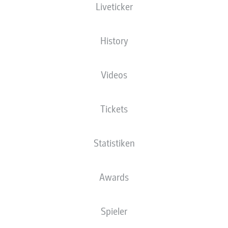
Liveticker
History
t auch West Ham United und geht nun mit maximaler Vorfreude den 29. Spieltag 
Videos
Tickets
Statistiken
Awards
Spieler