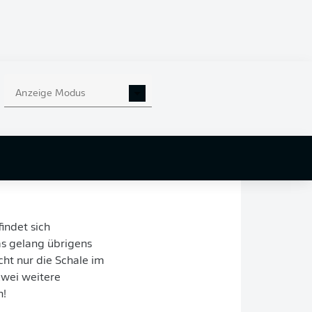
und dem Triple-
desliga mit der
. Bei
Bayer 04
n besonders oft in
Anzeige Modus
Granit Xhaka
,
die
us" sprachen, mit
 Und das trotz des
ihre erste Deutsche
indet sich
as gelang übrigens
cht nur die Schale im
zwei weitere
n!