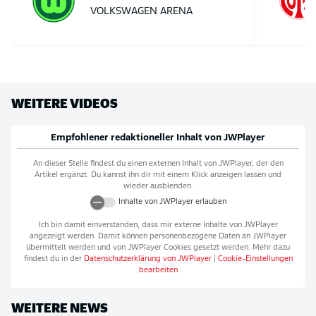
VOLKSWAGEN ARENA
WEITERE VIDEOS
Empfohlener redaktioneller Inhalt von
JWPlayer
An dieser Stelle findest du einen externen Inhalt von
JWPlayer
, der den
Artikel ergänzt. Du kannst ihn dir mit einem Klick anzeigen lassen und
wieder ausblenden.
Inhalte von
JWPlayer
erlauben
Ich bin damit einverstanden, dass mir externe Inhalte von
JWPlayer
angezeigt werden. Damit können personenbezogene Daten an
JWPlayer
übermittelt werden und von
JWPlayer
Cookies gesetzt werden. Mehr dazu
findest du in der
Datenschutzerklärung von
JWPlayer
|
Cookie-Einstellungen
bearbeiten
WEITERE NEWS