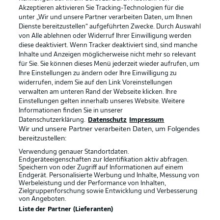
Akzeptieren aktivieren Sie Tracking-Technologien für die
unter „Wir und unsere Partner verarbeiten Daten, um Ihnen
Dienste bereitzustellen“ aufgeführten Zwecke. Durch Auswahl
Rechtliche Hinweise
Voreinstellungen verwalten
von Alle ablehnen oder Widerruf Ihrer Einwilligung werden
diese deaktiviert. Wenn Tracker deaktiviert sind, sind manche
Datenschutz
Nutzungsbedingungen
Inhalte und Anzeigen möglicherweise nicht mehr so relevant
Broadcaster
Kontakt
für Sie. Sie können dieses Menü jederzeit wieder aufrufen, um
Ihre Einstellungen zu ändern oder Ihre Einwilligung zu
Jobs
Impressum
widerrufen, indem Sie auf den Link Voreinstellungen
verwalten am unteren Rand der Webseite klicken. Ihre
Partner
Spieler
Einstellungen gelten innerhalb unseres Website. Weitere
Liveticker
AGB
Informationen finden Sie in unserer
Datenschutzerklärung.
Datenschutz
Impressum
Wir und unsere Partner verarbeiten Daten, um Folgendes
bereitzustellen:
Verwendung genauer Standortdaten.
Endgeräteeigenschaften zur Identifikation aktiv abfragen.
Speichern von oder Zugriff auf Informationen auf einem
Endgerät. Personalisierte Werbung und Inhalte, Messung von
Werbeleistung und der Performance von Inhalten,
Zielgruppenforschung sowie Entwicklung und Verbesserung
von Angeboten.
© 2026 Bundesliga-Gruppe GmbH
Liste der Partner (Lieferanten)