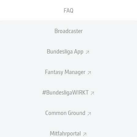
den Bruchweg.
FAQ
Der 25-jährige Innenverteidiger kommt mit einer Menge
Erfahrung in der Bundesliga und auf internationalem
Broadcaster
Parkett zum
1. FSV Mainz 05
: Nach seiner Ausbildung
im Nachwuchs von Tennis Borussia Berlin und beim FC
Fulham in England spielte Jenz in der Schweizer Super
Bundesliga App
League (FC Lausanne-Sport), in der Ligue 1 in Frankreich
(FC Lorient) und in der Scottish Premiership bei Celtic
Glasgow, für die der 1,90 Meter große Hüne zudem 6
Fantasy Manager
Partien in der UEFA Champions League absolvierte.
Auch in der Bundesliga hat sich der Rechtfuß bereits
seine Sporen verdient. Für den FC Schalke 04 und den
#BundesligaWIRKT
VfL Wolfsburg hat Jenz in den vergangenen beiden
Spielzeiten insgesamt 34 Pflichtspiele in der Bundesliga
Common Ground
und im DFB-Pokal bestritten.
05-Sportvorstand Christian Heidel: "Wir haben für
Mitfahrportal
unsere Innenverteidigung einen gestandenen