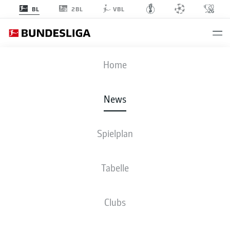
2BL
BL
VBL
Anzeige
Home
News
Moritz Jenz wird in dieser Saison künftig für die Nullfünfer auflaufen
- ©
Spielplan
IMAGO / Christian Schroedter
Tabelle
Clubs