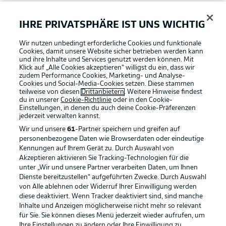
Bundesliga App
IHRE PRIVATSPHÄRE IST UNS WICHTIG
Wir nutzen unbedingt erforderliche Cookies und funktionale
Fantasy Manager
Cookies, damit unsere Website sicher betrieben werden kann
und ihre Inhalte und Services genutzt werden können. Mit
Klick auf „Alle Cookies akzeptieren“ willigst du ein, dass wir
zudem Performance Cookies, Marketing- und Analyse-
#BundesligaWIRKT
Cookies und Social-Media-Cookies setzen. Diese stammen
teilweise von diesen
Drittanbietern
. Weitere Hinweise findest
du in unserer
Cookie-Richtlinie
oder in den Cookie-
Einstellungen, in denen du auch deine Cookie-Präferenzen
Common Ground
jederzeit
verwalten kannst.
Wir und unsere
61
-Partner speichern und greifen auf
personenbezogene Daten wie Browserdaten oder eindeutige
Mitfahrportal
Kennungen auf Ihrem Gerät zu. Durch Auswahl von
Akzeptieren aktivieren Sie Tracking-Technologien für die
Football as it's meant to be
unter „Wir und unsere Partner verarbeiten Daten, um Ihnen
Dienste bereitzustellen“ aufgeführten Zwecke. Durch Auswahl
BUNDESLIGA-GRUPPE
von Alle ablehnen oder Widerruf Ihrer Einwilligung werden
diese deaktiviert. Wenn Tracker deaktiviert sind, sind manche
Inhalte und Anzeigen möglicherweise nicht mehr so relevant
BUNDESLIGA APP
für Sie. Sie können dieses Menü jederzeit wieder aufrufen, um
Sprachauswahl
Ihre Einstellungen zu ändern oder Ihre Einwilligung zu