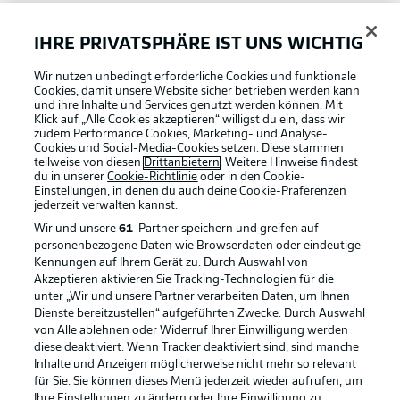
Bundesliga App
IHRE PRIVATSPHÄRE IST UNS WICHTIG
Wir nutzen unbedingt erforderliche Cookies und funktionale
Fantasy Manager
Cookies, damit unsere Website sicher betrieben werden kann
und ihre Inhalte und Services genutzt werden können. Mit
Klick auf „Alle Cookies akzeptieren“ willigst du ein, dass wir
zudem Performance Cookies, Marketing- und Analyse-
#BundesligaWIRKT
Cookies und Social-Media-Cookies setzen. Diese stammen
teilweise von diesen
Drittanbietern
. Weitere Hinweise findest
du in unserer
Cookie-Richtlinie
oder in den Cookie-
Einstellungen, in denen du auch deine Cookie-Präferenzen
Common Ground
jederzeit
verwalten kannst.
Wir und unsere
61
-Partner speichern und greifen auf
personenbezogene Daten wie Browserdaten oder eindeutige
Mitfahrportal
Kennungen auf Ihrem Gerät zu. Durch Auswahl von
Akzeptieren aktivieren Sie Tracking-Technologien für die
Football as it's meant to be
unter „Wir und unsere Partner verarbeiten Daten, um Ihnen
Dienste bereitzustellen“ aufgeführten Zwecke. Durch Auswahl
BUNDESLIGA-GRUPPE
von Alle ablehnen oder Widerruf Ihrer Einwilligung werden
diese deaktiviert. Wenn Tracker deaktiviert sind, sind manche
Inhalte und Anzeigen möglicherweise nicht mehr so relevant
BUNDESLIGA APP
für Sie. Sie können dieses Menü jederzeit wieder aufrufen, um
Sprachauswahl
Ihre Einstellungen zu ändern oder Ihre Einwilligung zu