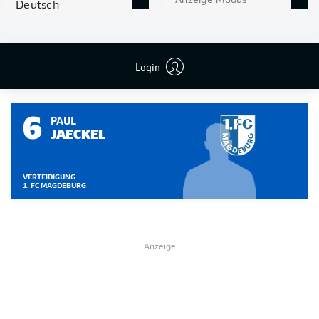
Anzeige Modus
Deutsch
Abschiedsworte, sondern nur das Versprechen, dass ich
bis zum letzten Tag der Mannschaft helfen möchte."
Login
ZU DEN SPIELER-SEITEN
6
PAUL
JAECKEL
VERTEIDIGUNG
1. FC MAGDEBURG
Anzeige