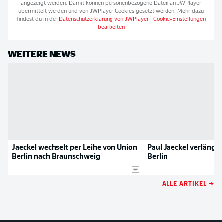
angezeigt werden. Damit können personenbezogene Daten an
JWPlayer
übermittelt werden und von
JWPlayer
Cookies gesetzt werden. Mehr dazu
findest du in der
Datenschutzerklärung von
JWPlayer
|
Cookie-Einstellungen
bearbeiten
WEITERE NEWS
Jaeckel wechselt per Leihe von Union
Paul Jaeckel verlänger
Berlin nach Braunschweig
Berlin
ALLE ARTIKEL →