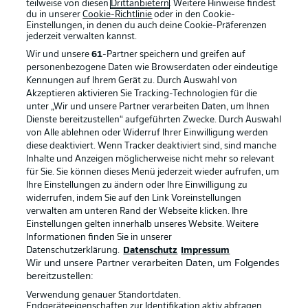
teilweise von diesen
Drittanbietern
. Weitere Hinweise findest
du in unserer
Cookie-Richtlinie
oder in den Cookie-
Einstellungen, in denen du auch deine Cookie-Präferenzen
jederzeit
verwalten kannst.
Wir und unsere
61
-Partner speichern und greifen auf
personenbezogene Daten wie Browserdaten oder eindeutige
Kennungen auf Ihrem Gerät zu. Durch Auswahl von
Akzeptieren aktivieren Sie Tracking-Technologien für die
unter „Wir und unsere Partner verarbeiten Daten, um Ihnen
Dienste bereitzustellen“ aufgeführten Zwecke. Durch Auswahl
Rechtliche Hinweise
Voreinstellungen verwalten
von Alle ablehnen oder Widerruf Ihrer Einwilligung werden
diese deaktiviert. Wenn Tracker deaktiviert sind, sind manche
Datenschutz
Nutzungsbedingungen
Inhalte und Anzeigen möglicherweise nicht mehr so relevant
Kontakt
Jobs
für Sie. Sie können dieses Menü jederzeit wieder aufrufen, um
Ihre Einstellungen zu ändern oder Ihre Einwilligung zu
Impressum
Partner
widerrufen, indem Sie auf den Link Voreinstellungen
verwalten am unteren Rand der Webseite klicken. Ihre
Spieler
Liveticker
Einstellungen gelten innerhalb unseres Website. Weitere
AGB
Informationen finden Sie in unserer
Datenschutzerklärung.
Datenschutz
Impressum
Wir und unsere Partner verarbeiten Daten, um Folgendes
bereitzustellen:
Verwendung genauer Standortdaten.
Endgeräteeigenschaften zur Identifikation aktiv abfragen.