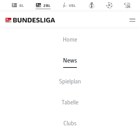
2BL
BL
VBL
Anzeige
Home
News
Innenverteidiger Paul Jaeckel verlässt Fürth zum Saisonende und wechselt
Spielplan
zu Union Berlin
- © Sportfoto Zink / Wolfgang Zink via www.imago-
images.de/imago images/Zink
Tabelle
Clubs