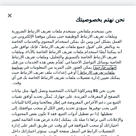
نحن نهتم بخصوصيتك
تسجيل الدخول
نحن نستخدم ملفانحن نستخدم ملفات تعريف الارتباط الضرورية
وملفات تعريف الارتباط الوظيفية حتى يتمكن موقعنا الإلكتروني من
العمل بشكل آمن ومن ثمَّ، يمكن استخدام المحتوى والخدمات الخاصة
به. وبالنقر على "قبول جميع ملفات تعريف الارتباط"، فإنك توافق على
أنه يمكننا أيضًا استخدام ملفات تعريف الارتباط الخاصة بالأداء، وملفات
تعريف الارتباط الخاصة بالتسويق والتحليل، وملفات تعريف الارتباط
الخاصة بوسائل التواصل الاجتماعي. تُقدَّم بعض هذه الخدمات من قِبل
جهات خارجية
. يمكن العثور على المزيد من المعلومات في
سياسة
ملفات تعريف الارتباط
] أو في إعدادات ملف تعريف الارتباط حيث
Football as it's meant to be
يمكنك تعيين إدارة تفضيلات ملفات تعريف الارتباط الخاصة بك في أي
وقت..
نخزن نحن
61
وشركاؤنا البيانات الشخصية ونصل إليها، مثل بيانات
التصفح أو المعرفات الفريدة، على جهازك. يُمكّن تحديد أوافق تقنيات
التتبع من دعم الأغراض المعروضة في إطار معالجتنا وشركائنا للبيانات
تطبيق الدوري الألماني
التي يجب توفيرها. سيؤدي تحديد رفض الكل أو سحب موافقتك إلى
تعطيلها. إذا تم تعطيل أدوات التتبع، فقد لا تكون بعض المحتويات
والإعلانات التي تراها ذا صلة بك. يمكنك إعادة عرض هذه القائمة لتغيير
اختياراتك أو سحب الموافقة في أي وقت عن طريق النقر على إدارة
التفضيلات الرابط في أسفل صفحة الويب. ستؤثر اختياراتك داخل