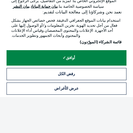
الموقع الإلكتروني الخاص بنا. لمزيد من التفاصيل، يرجى الرجوع إلى
Official Partners
سياسة الخصوصية الخاصة بنا.
بيان حماية البيانات
بيان النشر
نعمد نحن وشركاؤنا إلى معالجة البيانات لتقديم:
استخدام بيانات الموقع الجغرافي الدقيقة. فحص خصائص الجهاز بشكل
فعال من أجل تحديد الهوية. تخزين المعلومات و/أو الوصول إليها على
أحد الأجهزة. الإعلانات والمحتوى المخصصان وقياس أداء الإعلانات
والمحتوى وأبحاث الجمهور وتطوير الخدمات.
قائمة الشركاء (المورّدون)
أوافق
الإعلانات
الإخطارات القانونية
رفض الكل
إدارة التفضيلات
بيان الخصوصية
عرض الأغراض
التذاكر
شروط الاستخدام
القنوات الناقلة
الوظائف
جهة النشر
تواصل معنا
اللاعبون