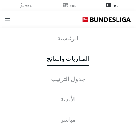
2BL
VBL
BL
HSV
-
SGE
الرئيسية
المباريات والنتائج
جدول الترتيب
التغطية المباشرة
الأخبار
التشكيلات
الإحصائيات
جدول الترتيب
الأندية
مباشر
التحقق مرة أخرى