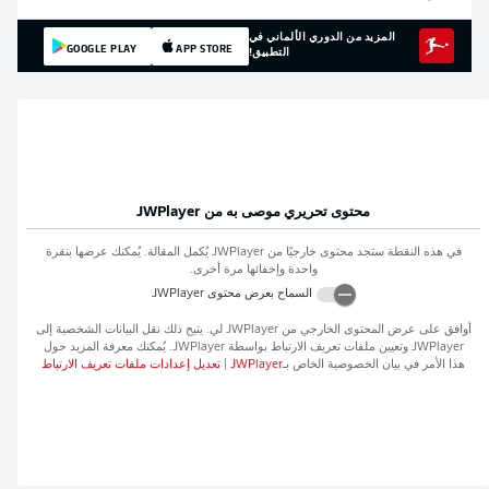
المزيد من الدوري الألماني في
GOOGLE PLAY
APP STORE
التطبيق!
محتوى تحريري موصى به من
JWPlayer
في هذه النقطة ستجد محتوى خارجيًا من
JWPlayer
يُكمل المقالة. يُمكنك عرضها بنقرة
واحدة وإخفائها مرة أخرى.
السماح بعرض محتوى
JWPlayer
أوافق على عرض المحتوى الخارجي من
JWPlayer
لي. يتيح ذلك نقل البيانات الشخصية إلى
JWPlayer
وتعيين ملفات تعريف الارتباط بواسطة
JWPlayer
. يُمكنك معرفة المزيد حول
هذا الأمر في بيان الخصوصية الخاص بـ
JWPlayer
|
تعديل إعدادات ملفات تعريف الارتباط