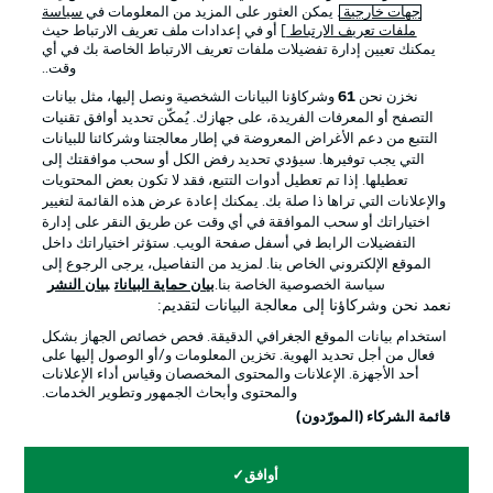
جهات خارجية
. يمكن العثور على المزيد من المعلومات في
سياسة
ملفات تعريف الارتباط
] أو في إعدادات ملف تعريف الارتباط حيث
يمكنك تعيين إدارة تفضيلات ملفات تعريف الارتباط الخاصة بك في أي
الإعلانات
الإخطارات القانونية
وقت..
إدارة التفضيلات
بيان الخصوصية
نخزن نحن
61
وشركاؤنا البيانات الشخصية ونصل إليها، مثل بيانات
التصفح أو المعرفات الفريدة، على جهازك. يُمكّن تحديد أوافق تقنيات
شروط الاستخدام
القنوات الناقلة
التتبع من دعم الأغراض المعروضة في إطار معالجتنا وشركائنا للبيانات
الوظائف
جهة النشر
التي يجب توفيرها. سيؤدي تحديد رفض الكل أو سحب موافقتك إلى
تعطيلها. إذا تم تعطيل أدوات التتبع، فقد لا تكون بعض المحتويات
تواصل معنا
اللاعبون
والإعلانات التي تراها ذا صلة بك. يمكنك إعادة عرض هذه القائمة لتغيير
اختياراتك أو سحب الموافقة في أي وقت عن طريق النقر على إدارة
التفضيلات الرابط في أسفل صفحة الويب. ستؤثر اختياراتك داخل
الموقع الإلكتروني الخاص بنا. لمزيد من التفاصيل، يرجى الرجوع إلى
سياسة الخصوصية الخاصة بنا.
بيان حماية البيانات
بيان النشر
نعمد نحن وشركاؤنا إلى معالجة البيانات لتقديم:
استخدام بيانات الموقع الجغرافي الدقيقة. فحص خصائص الجهاز بشكل
فعال من أجل تحديد الهوية. تخزين المعلومات و/أو الوصول إليها على
أحد الأجهزة. الإعلانات والمحتوى المخصصان وقياس أداء الإعلانات
والمحتوى وأبحاث الجمهور وتطوير الخدمات.
© 2026 Bundesliga-Gruppe GmbH
قائمة الشركاء (المورّدون)
اختر اللغة
أوافق
العربية