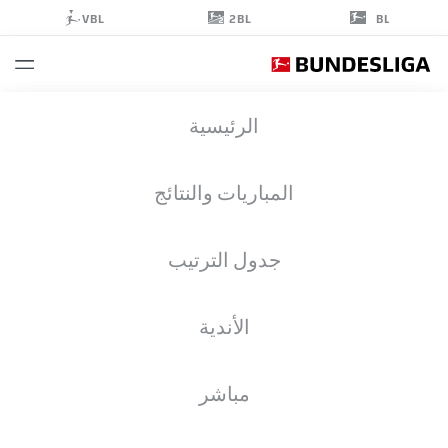
2BL
VBL
BL
ALBERT
الرئيسية
SAMBI LOKONGA
6
المباريات والنتائج
جدول الترتيب
لاعب وسط
الأندية
HAMBURG
إحصائيات موسم 2026/2027
الأهداف
زملاء الفريق
مباشر