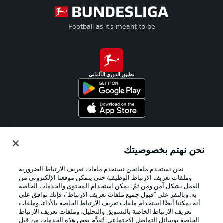
Football as it's meant to be
تطبيق الدوري الألماني
Official Partners
نحن نهتم بخصوصيتك
نحن نستخدم ملفانحن نستخدم ملفات تعريف الارتباط الضرورية
وملفات تعريف الارتباط الوظيفية حتى يتمكن موقعنا الإلكتروني من
العمل بشكل آمن ومن ثمَّ، يمكن استخدام المحتوى والخدمات الخاصة
به. وبالنقر على "قبول جميع ملفات تعريف الارتباط"، فإنك توافق على
أنه يمكننا أيضًا استخدام ملفات تعريف الارتباط الخاصة بالأداء، وملفات
تعريف الارتباط الخاصة بالتسويق والتحليل، وملفات تعريف الارتباط
الخاصة بوسائل التواصل الاجتماعي. تُقدَّم بعض هذه الخدمات من قِبل