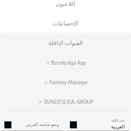
اللاعبون
الجنسية
الطول
الوزن
22.10.1999
67
183
BEL
, COD
26 عام
KG
CM
الإحصائيات
القنوات الناقلة
Competition
Bundesliga
Bundesliga App
Season
2026/2027
Fantasy Manager
BUNDESLIGA-GROUP
إحصائيات موسم 2026/2027
اختر اللغة
وضع شاشة العرض
العربية
الالتحامات الهوائية