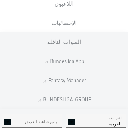
اللاعبون
Red Bull Arena
الإحصائيات
القنوات الناقلة
إعلان
Bundesliga App
لم يتوفر محتوى بعد لاختيارك.
Fantasy Manager
BUNDESLIGA-GROUP
اختر اللغة
وضع شاشة العرض
العربية