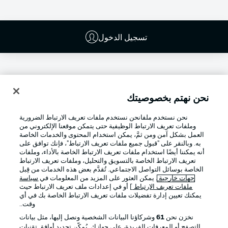
تسجيل الدخول
نحن نهتم بخصوصيتك
نحن نستخدم ملفانحن نستخدم ملفات تعريف الارتباط الضرورية
وملفات تعريف الارتباط الوظيفية حتى يتمكن موقعنا الإلكتروني من
العمل بشكل آمن ومن ثمَّ، يمكن استخدام المحتوى والخدمات الخاصة
به. وبالنقر على "قبول جميع ملفات تعريف الارتباط"، فإنك توافق على
أنه يمكننا أيضًا استخدام ملفات تعريف الارتباط الخاصة بالأداء، وملفات
تعريف الارتباط الخاصة بالتسويق والتحليل، وملفات تعريف الارتباط
Football as it's meant to be
الخاصة بوسائل التواصل الاجتماعي. تُقدَّم بعض هذه الخدمات من قِبل
جهات خارجية
. يمكن العثور على المزيد من المعلومات في
سياسة
ملفات تعريف الارتباط
] أو في إعدادات ملف تعريف الارتباط حيث
يمكنك تعيين إدارة تفضيلات ملفات تعريف الارتباط الخاصة بك في أي
وقت..
تطبيق الدوري الألماني
نخزن نحن
61
وشركاؤنا البيانات الشخصية ونصل إليها، مثل بيانات
التصفح أو المعرفات الفريدة، على جهازك. يُمكّن تحديد أوافق تقنيات