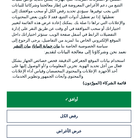
التتبع من دعم الأغراض المعروضة في إطار معالجتنا وشركائنا للبيانات
التي يجب توفيرها. سيؤدي تحديد رفض الكل أو سحب موافقتك إلى
تعطيلها. إذا تم تعطيل أدوات التتبع، فقد لا تكون بعض المحتويات
والإعلانات التي تراها ذا صلة بك. يمكنك إعادة عرض هذه القائمة لتغيير
Official Partners
اختياراتك أو سحب الموافقة في أي وقت عن طريق النقر على إدارة
التفضيلات الرابط في أسفل صفحة الويب. ستؤثر اختياراتك داخل
الموقع الإلكتروني الخاص بنا. لمزيد من التفاصيل، يرجى الرجوع إلى
سياسة الخصوصية الخاصة بنا.
بيان حماية البيانات
بيان النشر
نعمد نحن وشركاؤنا إلى معالجة البيانات لتقديم:
استخدام بيانات الموقع الجغرافي الدقيقة. فحص خصائص الجهاز بشكل
فعال من أجل تحديد الهوية. تخزين المعلومات و/أو الوصول إليها على
أحد الأجهزة. الإعلانات والمحتوى المخصصان وقياس أداء الإعلانات
والمحتوى وأبحاث الجمهور وتطوير الخدمات.
قائمة الشركاء (المورّدون)
الإعلانات
الإخطارات القانونية
أوافق
إدارة التفضيلات
بيان الخصوصية
رفض الكل
شروط الاستخدام
القنوات الناقلة
الوظائف
جهة النشر
عرض الأغراض
التذاكر
تواصل معنا
اللاعبون