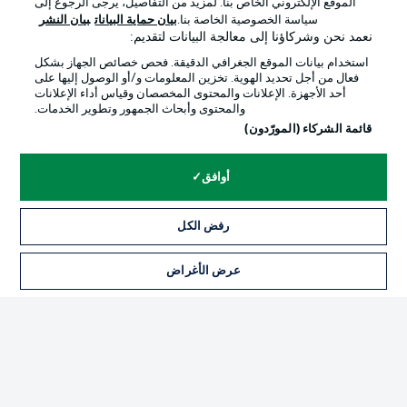
الموقع الإلكتروني الخاص بنا. لمزيد من التفاصيل، يرجى الرجوع إلى
Official Partners
سياسة الخصوصية الخاصة بنا.
بيان حماية البيانات
بيان النشر
نعمد نحن وشركاؤنا إلى معالجة البيانات لتقديم:
استخدام بيانات الموقع الجغرافي الدقيقة. فحص خصائص الجهاز بشكل
فعال من أجل تحديد الهوية. تخزين المعلومات و/أو الوصول إليها على
أحد الأجهزة. الإعلانات والمحتوى المخصصان وقياس أداء الإعلانات
والمحتوى وأبحاث الجمهور وتطوير الخدمات.
قائمة الشركاء (المورّدون)
أوافق
الإعلانات
الإخطارات القانونية
رفض الكل
إدارة التفضيلات
بيان الخصوصية
عرض الأغراض
التذاكر
شروط الاستخدام
القنوات الناقلة
الوظائف
جهة النشر
تواصل معنا
اللاعبون