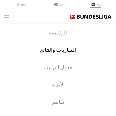
2BL
VBL
BL
SCP
-
RBL
الرئيسية
المباريات والنتائج
جدول الترتيب
التغطية المباشرة
الأخبار
التشكيلات
الإحصائيات
جدول الترتيب
الأندية
مباشر
التحقق مرة أخرى