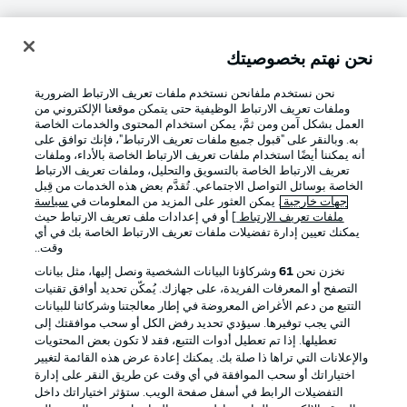
نحن نهتم بخصوصيتك
تسجيل الدخول
نحن نستخدم ملفانحن نستخدم ملفات تعريف الارتباط الضرورية
وملفات تعريف الارتباط الوظيفية حتى يتمكن موقعنا الإلكتروني من
العمل بشكل آمن ومن ثمَّ، يمكن استخدام المحتوى والخدمات الخاصة
به. وبالنقر على "قبول جميع ملفات تعريف الارتباط"، فإنك توافق على
أنه يمكننا أيضًا استخدام ملفات تعريف الارتباط الخاصة بالأداء، وملفات
تعريف الارتباط الخاصة بالتسويق والتحليل، وملفات تعريف الارتباط
الخاصة بوسائل التواصل الاجتماعي. تُقدَّم بعض هذه الخدمات من قِبل
جهات خارجية
. يمكن العثور على المزيد من المعلومات في
سياسة
ملفات تعريف الارتباط
] أو في إعدادات ملف تعريف الارتباط حيث
Football as it's meant to be
يمكنك تعيين إدارة تفضيلات ملفات تعريف الارتباط الخاصة بك في أي
وقت..
نخزن نحن
61
وشركاؤنا البيانات الشخصية ونصل إليها، مثل بيانات
التصفح أو المعرفات الفريدة، على جهازك. يُمكّن تحديد أوافق تقنيات
التتبع من دعم الأغراض المعروضة في إطار معالجتنا وشركائنا للبيانات
تطبيق الدوري الألماني
التي يجب توفيرها. سيؤدي تحديد رفض الكل أو سحب موافقتك إلى
تعطيلها. إذا تم تعطيل أدوات التتبع، فقد لا تكون بعض المحتويات
والإعلانات التي تراها ذا صلة بك. يمكنك إعادة عرض هذه القائمة لتغيير
اختياراتك أو سحب الموافقة في أي وقت عن طريق النقر على إدارة
التفضيلات الرابط في أسفل صفحة الويب. ستؤثر اختياراتك داخل