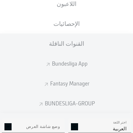
اللاعبون
الأهداف المتوقعة
الإحصائيات
القنوات الناقلة
Bundesliga App
Fantasy Manager
Goals
BUNDESLIGA-GROUP
التمريرات المكتملة
اختر اللغة
0
0
وضع شاشة العرض
العربية
الدقة
0 %
0 %