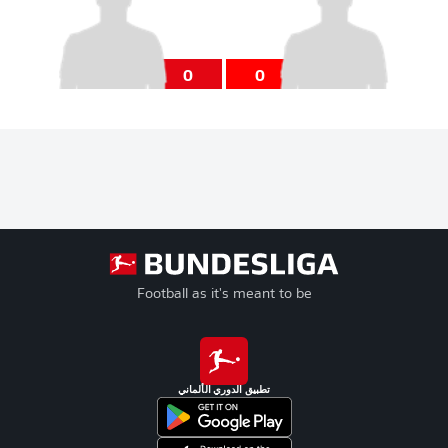
0
0
Football as it's meant to be
تطبيق الدوري الألماني