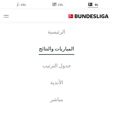
2BL
VBL
BL
M05
-
KOE
الرئيسية
المباريات والنتائج
جدول الترتيب
التغطية المباشرة
الأخبار
التشكيلات
الإحصائيات
جدول الترتيب
الأندية
مباشر