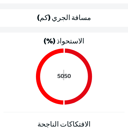
مسافة الجري (كم)
الاستحواذ (%)
50
50
الافتكاكات الناجحة