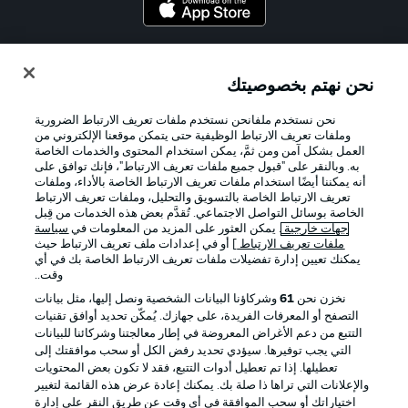
Official Partners
نحن نهتم بخصوصيتك
نحن نستخدم ملفانحن نستخدم ملفات تعريف الارتباط الضرورية
وملفات تعريف الارتباط الوظيفية حتى يتمكن موقعنا الإلكتروني من
العمل بشكل آمن ومن ثمَّ، يمكن استخدام المحتوى والخدمات الخاصة
به. وبالنقر على "قبول جميع ملفات تعريف الارتباط"، فإنك توافق على
أنه يمكننا أيضًا استخدام ملفات تعريف الارتباط الخاصة بالأداء، وملفات
تعريف الارتباط الخاصة بالتسويق والتحليل، وملفات تعريف الارتباط
الخاصة بوسائل التواصل الاجتماعي. تُقدَّم بعض هذه الخدمات من قِبل
جهات خارجية
. يمكن العثور على المزيد من المعلومات في
سياسة
ملفات تعريف الارتباط
] أو في إعدادات ملف تعريف الارتباط حيث
يمكنك تعيين إدارة تفضيلات ملفات تعريف الارتباط الخاصة بك في أي
الإعلانات
الإخطارات القانونية
وقت..
إدارة التفضيلات
بيان الخصوصية
نخزن نحن
61
وشركاؤنا البيانات الشخصية ونصل إليها، مثل بيانات
التصفح أو المعرفات الفريدة، على جهازك. يُمكّن تحديد أوافق تقنيات
شروط الاستخدام
القنوات الناقلة
التتبع من دعم الأغراض المعروضة في إطار معالجتنا وشركائنا للبيانات
الوظائف
جهة النشر
التي يجب توفيرها. سيؤدي تحديد رفض الكل أو سحب موافقتك إلى
تعطيلها. إذا تم تعطيل أدوات التتبع، فقد لا تكون بعض المحتويات
تواصل معنا
اللاعبون
والإعلانات التي تراها ذا صلة بك. يمكنك إعادة عرض هذه القائمة لتغيير
اختياراتك أو سحب الموافقة في أي وقت عن طريق النقر على إدارة