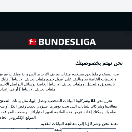
Football as it's meant to be
نحن نهتم بخصوصيتك
Official Partners
نحن نستخدم ملفانحن نستخدم ملفات تعريف الارتباط الضرورية وملفات تعريف ا
والخدمات الخاصة به. وبالنقر على "قبول جميع ملفات تعريف الارتباط"، فإنك ت
بالتسويق والتحليل، وملفات تعريف الارتباط الخاصة بوسائل التواصل الاجتما
ملفات تعريف الارتباط
] أو في إعداد
نخزن نحن
61
وشركاؤنا البيانات الشخصية ونصل إليها، مثل بيانات التصفح
معالجتنا وشركائنا للبيانات التي يجب توفيرها. سيؤدي تحديد رفض الكل أو سحب
صلة بك. يمكنك إعادة عرض هذه القائمة لتغيير اختياراتك أو سحب الموافقة
الموقع الإلكتروني الخا
نعمد نحن وشركاؤنا إلى معالجة البيانات لتقديم:
استخدام بيانات الموقع الجغرافي الدقيقة. فحص خصائص الجهاز بشكل فعال من