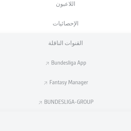
اللاعبون
RheinEnergieSTADION
الإحصائيات
القنوات الناقلة
إعلان
Bundesliga App
Fantasy Manager
BUNDESLIGA-GROUP
لم يتوفر محتوى بعد لاختيارك.