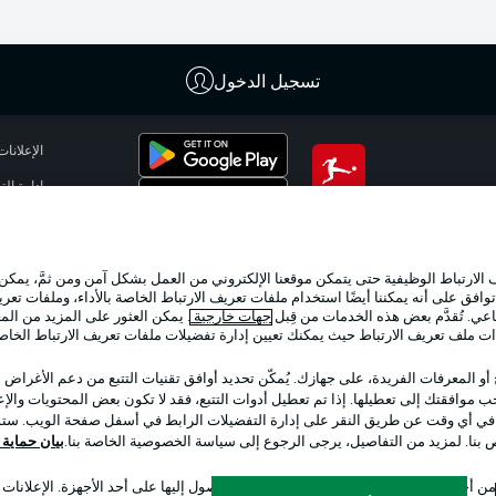
تسجيل الدخول
الإعلانات
إدارة ال
تطبيق الدوري الألماني
شروط ال
الوظائف
لارتباط الوظيفية حتى يتمكن موقعنا الإلكتروني من العمل بشكل آمن ومن ثمَّ، يمكن
تواصل مع
وافق على أنه يمكننا أيضًا استخدام ملفات تعريف الارتباط الخاصة بالأداء، وملفات تعري
عي. تُقدَّم بعض هذه الخدمات من قِبل
جهات خارجية
. يمكن العثور على المزيد من ال
ات ملف تعريف الارتباط حيث يمكنك تعيين إدارة تفضيلات ملفات تعريف الارتباط الخا
 أو المعرفات الفريدة، على جهازك. يُمكّن تحديد أوافق تقنيات التتبع من دعم الأغراض
 موافقتك إلى تعطيلها. إذا تم تعطيل أدوات التتبع، فقد لا تكون بعض المحتويات والإعلا
 في أي وقت عن طريق النقر على إدارة التفضيلات الرابط في أسفل صفحة الويب. ستؤث
ص بنا. لمزيد من التفاصيل، يرجى الرجوع إلى سياسة الخصوصية الخاصة بنا.
بيان حماية ال
اختر اللغة
 أجل تحديد الهوية. تخزين المعلومات و/أو الوصول إليها على أحد الأجهزة. الإعلانا