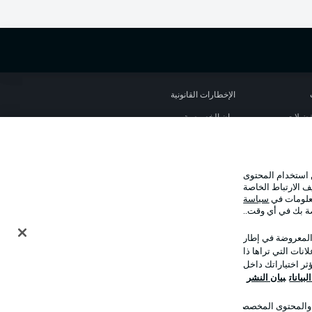
الإخطارات القانونية
تفضيلات
بيان الخصوصية
استخدام
القنوات الناقلة
جهة النشر
 استخدام المحتوى
نا
اللاعبون
ف الارتباط الخاصة
معلومات في
سياسة
صة بك في أي وقت..
 المعروضة في إطار
نات التي تراها ذا
ر اختياراتك داخل
بيانات
بيان النشر
ت والمحتوى المخصصان
وضع شاشة العرض