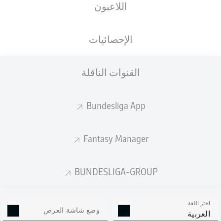
اللاعبون
ista-Borussia-Park
الإحصائيات
القنوات الناقلة
إعلان
Bundesliga App
لم يتوفر محتوى بعد لاختيارك.
Fantasy Manager
BUNDESLIGA-GROUP
اختر اللغة
وضع شاشة العرض
العربية