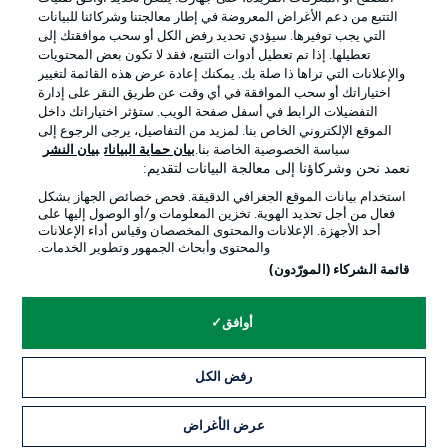
التتبع من دعم الأغراض المعروضة في إطار معالجتنا وشركائنا للبيانات
التي يجب توفيرها. سيؤدي تحديد رفض الكل أو سحب موافقتك إلى
تعطيلها. إذا تم تعطيل أدوات التتبع، فقد لا تكون بعض المحتويات
والإعلانات التي تراها ذا صلة بك. يمكنك إعادة عرض هذه القائمة لتغيير
Official Partners
اختياراتك أو سحب الموافقة في أي وقت عن طريق النقر على إدارة
التفضيلات الرابط في أسفل صفحة الويب. ستؤثر اختياراتك داخل
الموقع الإلكتروني الخاص بنا. لمزيد من التفاصيل، يرجى الرجوع إلى
سياسة الخصوصية الخاصة بنا.
بيان حماية البيانات
بيان النشر
نعمد نحن وشركاؤنا إلى معالجة البيانات لتقديم:
استخدام بيانات الموقع الجغرافي الدقيقة. فحص خصائص الجهاز بشكل
فعال من أجل تحديد الهوية. تخزين المعلومات و/أو الوصول إليها على
أحد الأجهزة. الإعلانات والمحتوى المخصصان وقياس أداء الإعلانات
والمحتوى وأبحاث الجمهور وتطوير الخدمات.
قائمة الشركاء (المورّدون)
الإعلانات
الإخطارات القانونية
أوافق
إدارة التفضيلات
بيان الخصوصية
رفض الكل
شروط الاستخدام
القنوات الناقلة
الوظائف
جهة النشر
عرض الأغراض
التذاكر
تواصل معنا
اللاعبون