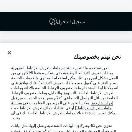
تسجيل الدخول
نحن نهتم بخصوصيتك
نحن نستخدم ملفانحن نستخدم ملفات تعريف الارتباط الضرورية
وملفات تعريف الارتباط الوظيفية حتى يتمكن موقعنا الإلكتروني من
العمل بشكل آمن ومن ثمَّ، يمكن استخدام المحتوى والخدمات الخاصة
به. وبالنقر على "قبول جميع ملفات تعريف الارتباط"، فإنك توافق على
أنه يمكننا أيضًا استخدام ملفات تعريف الارتباط الخاصة بالأداء، وملفات
تعريف الارتباط الخاصة بالتسويق والتحليل، وملفات تعريف الارتباط
Football as it's meant to be
الخاصة بوسائل التواصل الاجتماعي. تُقدَّم بعض هذه الخدمات من قِبل
جهات خارجية
. يمكن العثور على المزيد من المعلومات في
سياسة
ملفات تعريف الارتباط
] أو في إعدادات ملف تعريف الارتباط حيث
يمكنك تعيين إدارة تفضيلات ملفات تعريف الارتباط الخاصة بك في أي
وقت..
تطبيق الدوري الألماني
نخزن نحن
61
وشركاؤنا البيانات الشخصية ونصل إليها، مثل بيانات
التصفح أو المعرفات الفريدة، على جهازك. يُمكّن تحديد أوافق تقنيات