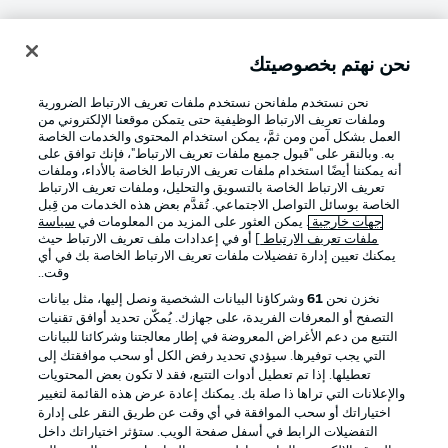
نحن نهتم بخصوصيتك
تسجيل الدخول
نحن نستخدم ملفانحن نستخدم ملفات تعريف الارتباط الضرورية
وملفات تعريف الارتباط الوظيفية حتى يتمكن موقعنا الإلكتروني من
العمل بشكل آمن ومن ثمَّ، يمكن استخدام المحتوى والخدمات الخاصة
به. وبالنقر على "قبول جميع ملفات تعريف الارتباط"، فإنك توافق على
أنه يمكننا أيضًا استخدام ملفات تعريف الارتباط الخاصة بالأداء، وملفات
تعريف الارتباط الخاصة بالتسويق والتحليل، وملفات تعريف الارتباط
الخاصة بوسائل التواصل الاجتماعي. تُقدَّم بعض هذه الخدمات من قِبل
جهات خارجية
. يمكن العثور على المزيد من المعلومات في
سياسة
ملفات تعريف الارتباط
] أو في إعدادات ملف تعريف الارتباط حيث
Football as it's meant to be
يمكنك تعيين إدارة تفضيلات ملفات تعريف الارتباط الخاصة بك في أي
وقت..
نخزن نحن
61
وشركاؤنا البيانات الشخصية ونصل إليها، مثل بيانات
التصفح أو المعرفات الفريدة، على جهازك. يُمكّن تحديد أوافق تقنيات
التتبع من دعم الأغراض المعروضة في إطار معالجتنا وشركائنا للبيانات
تطبيق الدوري الألماني
التي يجب توفيرها. سيؤدي تحديد رفض الكل أو سحب موافقتك إلى
تعطيلها. إذا تم تعطيل أدوات التتبع، فقد لا تكون بعض المحتويات
والإعلانات التي تراها ذا صلة بك. يمكنك إعادة عرض هذه القائمة لتغيير
اختياراتك أو سحب الموافقة في أي وقت عن طريق النقر على إدارة
التفضيلات الرابط في أسفل صفحة الويب. ستؤثر اختياراتك داخل