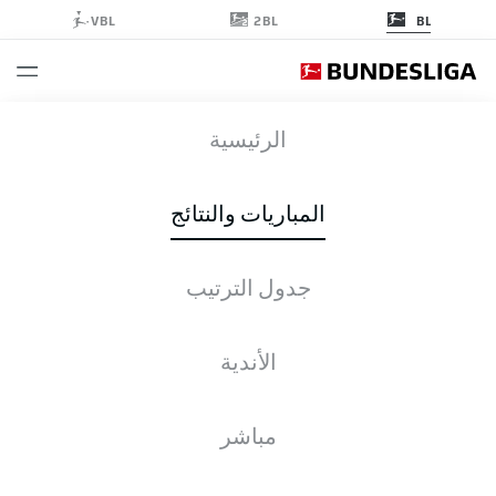
2BL
VBL
BL
KOE
-
BMG
الرئيسية
المباريات والنتائج
جدول الترتيب
التغطية المباشرة
الأخبار
التشكيلات
الإحصائيات
جدول الترتيب
الأندية
مباشر
التحقق مرة أخرى