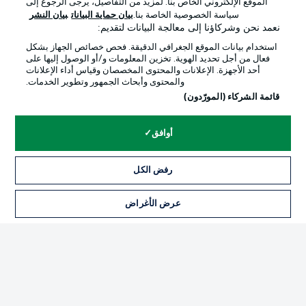
الموقع الإلكتروني الخاص بنا. لمزيد من التفاصيل، يرجى الرجوع إلى
Official Partners
سياسة الخصوصية الخاصة بنا.
بيان حماية البيانات
بيان النشر
نعمد نحن وشركاؤنا إلى معالجة البيانات لتقديم:
استخدام بيانات الموقع الجغرافي الدقيقة. فحص خصائص الجهاز بشكل
فعال من أجل تحديد الهوية. تخزين المعلومات و/أو الوصول إليها على
أحد الأجهزة. الإعلانات والمحتوى المخصصان وقياس أداء الإعلانات
والمحتوى وأبحاث الجمهور وتطوير الخدمات.
قائمة الشركاء (المورّدون)
أوافق
الإعلانات
الإخطارات القانونية
رفض الكل
إدارة التفضيلات
بيان الخصوصية
عرض الأغراض
التذاكر
شروط الاستخدام
القنوات الناقلة
الوظائف
جهة النشر
تواصل معنا
اللاعبون