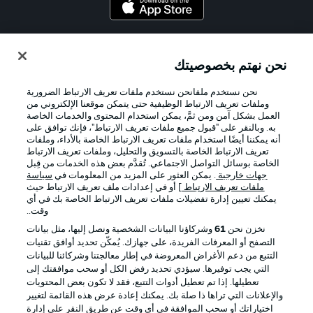
Official Partners
نحن نهتم بخصوصيتك
نحن نستخدم ملفانحن نستخدم ملفات تعريف الارتباط الضرورية
وملفات تعريف الارتباط الوظيفية حتى يتمكن موقعنا الإلكتروني من
العمل بشكل آمن ومن ثمَّ، يمكن استخدام المحتوى والخدمات الخاصة
به. وبالنقر على "قبول جميع ملفات تعريف الارتباط"، فإنك توافق على
أنه يمكننا أيضًا استخدام ملفات تعريف الارتباط الخاصة بالأداء، وملفات
تعريف الارتباط الخاصة بالتسويق والتحليل، وملفات تعريف الارتباط
الخاصة بوسائل التواصل الاجتماعي. تُقدَّم بعض هذه الخدمات من قِبل
جهات خارجية
. يمكن العثور على المزيد من المعلومات في
سياسة
ملفات تعريف الارتباط
] أو في إعدادات ملف تعريف الارتباط حيث
يمكنك تعيين إدارة تفضيلات ملفات تعريف الارتباط الخاصة بك في أي
الإعلانات
الإخطارات القانونية
وقت..
إدارة التفضيلات
بيان الخصوصية
نخزن نحن
61
وشركاؤنا البيانات الشخصية ونصل إليها، مثل بيانات
التصفح أو المعرفات الفريدة، على جهازك. يُمكّن تحديد أوافق تقنيات
شروط الاستخدام
القنوات الناقلة
التتبع من دعم الأغراض المعروضة في إطار معالجتنا وشركائنا للبيانات
الوظائف
جهة النشر
التي يجب توفيرها. سيؤدي تحديد رفض الكل أو سحب موافقتك إلى
تعطيلها. إذا تم تعطيل أدوات التتبع، فقد لا تكون بعض المحتويات
تواصل معنا
اللاعبون
والإعلانات التي تراها ذا صلة بك. يمكنك إعادة عرض هذه القائمة لتغيير
اختياراتك أو سحب الموافقة في أي وقت عن طريق النقر على إدارة