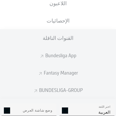
اللاعبون
الأهداف المتوقعة
الإحصائيات
القنوات الناقلة
Bundesliga App
Fantasy Manager
Goals
BUNDESLIGA-GROUP
التمريرات المكتملة
اختر اللغة
0
0
وضع شاشة العرض
العربية
الدقة
0 %
0 %