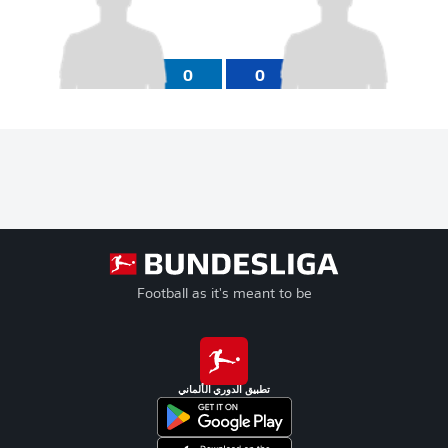
0
0
Football as it's meant to be
تطبيق الدوري الألماني