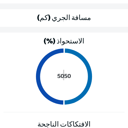
مسافة الجري (كم)
الاستحواذ (%)
50
50
الافتكاكات الناجحة