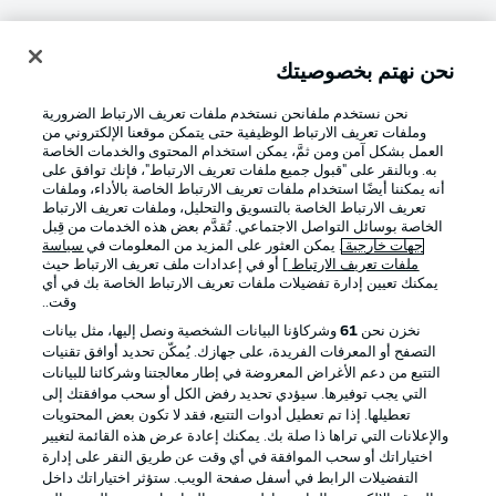
نحن نهتم بخصوصيتك
تسجيل الدخول
نحن نستخدم ملفانحن نستخدم ملفات تعريف الارتباط الضرورية
وملفات تعريف الارتباط الوظيفية حتى يتمكن موقعنا الإلكتروني من
العمل بشكل آمن ومن ثمَّ، يمكن استخدام المحتوى والخدمات الخاصة
به. وبالنقر على "قبول جميع ملفات تعريف الارتباط"، فإنك توافق على
أنه يمكننا أيضًا استخدام ملفات تعريف الارتباط الخاصة بالأداء، وملفات
تعريف الارتباط الخاصة بالتسويق والتحليل، وملفات تعريف الارتباط
الخاصة بوسائل التواصل الاجتماعي. تُقدَّم بعض هذه الخدمات من قِبل
جهات خارجية
. يمكن العثور على المزيد من المعلومات في
سياسة
ملفات تعريف الارتباط
] أو في إعدادات ملف تعريف الارتباط حيث
Football as it's meant to be
يمكنك تعيين إدارة تفضيلات ملفات تعريف الارتباط الخاصة بك في أي
وقت..
نخزن نحن
61
وشركاؤنا البيانات الشخصية ونصل إليها، مثل بيانات
التصفح أو المعرفات الفريدة، على جهازك. يُمكّن تحديد أوافق تقنيات
التتبع من دعم الأغراض المعروضة في إطار معالجتنا وشركائنا للبيانات
تطبيق الدوري الألماني
التي يجب توفيرها. سيؤدي تحديد رفض الكل أو سحب موافقتك إلى
تعطيلها. إذا تم تعطيل أدوات التتبع، فقد لا تكون بعض المحتويات
والإعلانات التي تراها ذا صلة بك. يمكنك إعادة عرض هذه القائمة لتغيير
اختياراتك أو سحب الموافقة في أي وقت عن طريق النقر على إدارة
التفضيلات الرابط في أسفل صفحة الويب. ستؤثر اختياراتك داخل