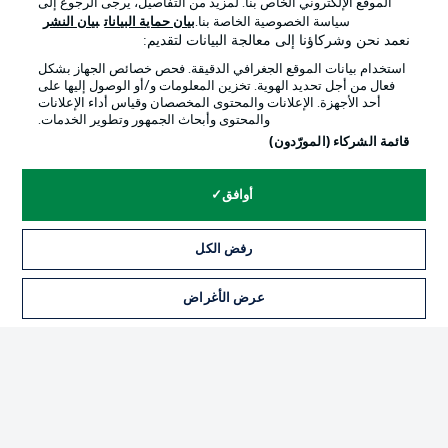
الموقع الإلكتروني الخاص بنا. لمزيد من التفاصيل، يرجى الرجوع إلى
Official Partners
سياسة الخصوصية الخاصة بنا.
بيان حماية البيانات
بيان النشر
نعمد نحن وشركاؤنا إلى معالجة البيانات لتقديم:
استخدام بيانات الموقع الجغرافي الدقيقة. فحص خصائص الجهاز بشكل
فعال من أجل تحديد الهوية. تخزين المعلومات و/أو الوصول إليها على
أحد الأجهزة. الإعلانات والمحتوى المخصصان وقياس أداء الإعلانات
والمحتوى وأبحاث الجمهور وتطوير الخدمات.
قائمة الشركاء (المورّدون)
أوافق
الإعلانات
الإخطارات القانونية
رفض الكل
إدارة التفضيلات
بيان الخصوصية
عرض الأغراض
التذاكر
شروط الاستخدام
القنوات الناقلة
الوظائف
جهة النشر
تواصل معنا
اللاعبون