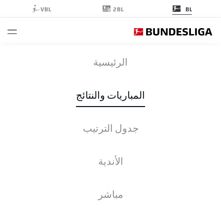
2BL
VBL
BL
SCP
-
TSG
الرئيسية
المباريات والنتائج
جدول الترتيب
التغطية المباشرة
الأخبار
التشكيلات
الإحصائيات
جدول الترتيب
الأندية
مباشر
التحقق مرة أخرى