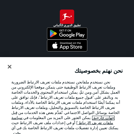
تطبيق الدوري الألماني
Official Partners
نحن نهتم بخصوصيتك
نحن نستخدم ملفانحن نستخدم ملفات تعريف الارتباط الضرورية
وملفات تعريف الارتباط الوظيفية حتى يتمكن موقعنا الإلكتروني من
العمل بشكل آمن ومن ثمَّ، يمكن استخدام المحتوى والخدمات الخاصة
به. وبالنقر على "قبول جميع ملفات تعريف الارتباط"، فإنك توافق على
أنه يمكننا أيضًا استخدام ملفات تعريف الارتباط الخاصة بالأداء، وملفات
تعريف الارتباط الخاصة بالتسويق والتحليل، وملفات تعريف الارتباط
الخاصة بوسائل التواصل الاجتماعي. تُقدَّم بعض هذه الخدمات من قِبل
جهات خارجية
. يمكن العثور على المزيد من المعلومات في
سياسة
ملفات تعريف الارتباط
] أو في إعدادات ملف تعريف الارتباط حيث
يمكنك تعيين إدارة تفضيلات ملفات تعريف الارتباط الخاصة بك في أي
الإعلانات
الإخطارات القانونية
وقت..