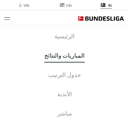
2BL
VBL
BL
BVB
-
TSG
الرئيسية
BVB
TSG
3
2
المباريات والنتائج
جدول الترتيب
التغطية المباشرة
الأخبار
التشكيلات
الإحصائيات
جدول الترتيب
الأندية
مباشر