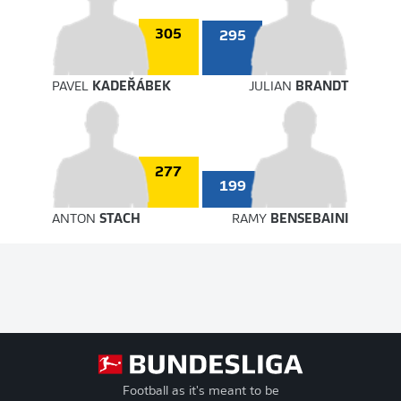
305
295
PAVEL
KADEŘÁBEK
JULIAN
BRANDT
277
199
ANTON
STACH
RAMY
BENSEBAINI
Football as it's meant to be