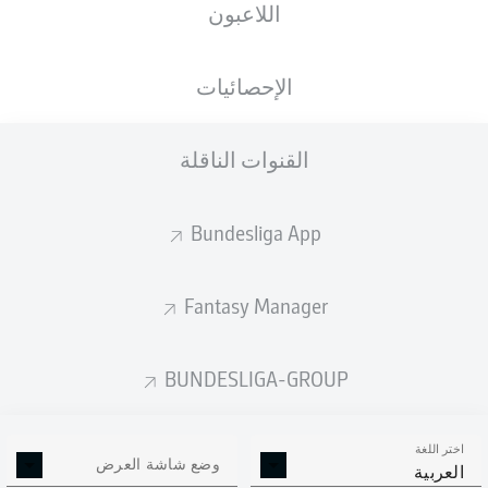
اللاعبون
الأهداف المتوقعة
الإحصائيات
3
القنوات الناقلة
2.43
2
Bundesliga App
1.16
Fantasy Manager
Goals
BUNDESLIGA-GROUP
التمريرات المكتملة
اختر اللغة
616
384
وضع شاشة العرض
العربية
الدقة
88 %
78 %