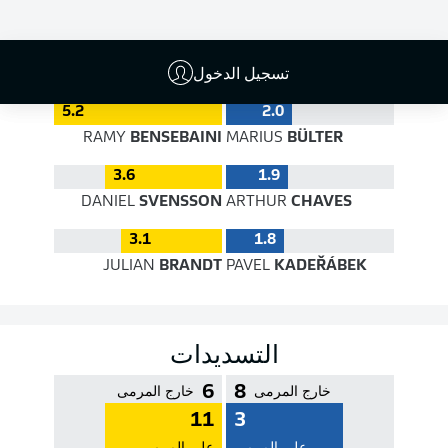
جودة التمرير
تسجيل الدخول
5.2
2.0
RAMY
BENSEBAINI
MARIUS
BÜLTER
3.6
1.9
DANIEL
SVENSSON
ARTHUR
CHAVES
3.1
1.8
JULIAN
BRANDT
PAVEL
KADEŘÁBEK
التسديدات
6
8
خارج المرمى
خارج المرمى
11
3