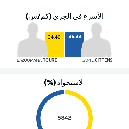
الأسرع في الجري (كم/س)
35.22
34.46
BAZOUMANA
TOURE
JAMIE
GITTENS
الاستحواذ (%)
58
42