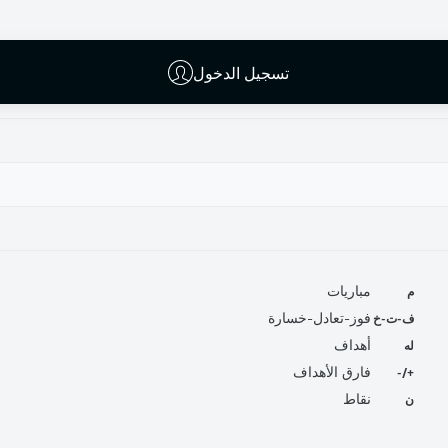
تسجيل الدخول
م
مباريات
ف-ت-خ
فوز-تعادل-خسارة
له
أهداف
+/-
فارق الأهداف
ن
نقاط