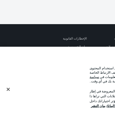
الإخطارات القانونية
تفضيلات
بيان الخصوصية
استخدام
القنوات الناقلة
جهة النشر
 استخدام المحتوى
نا
اللاعبون
ف الارتباط الخاصة
معلومات في
سياسة
صة بك في أي وقت..
 المعروضة في إطار
نات التي تراها ذا
ر اختياراتك داخل
بيانات
بيان النشر