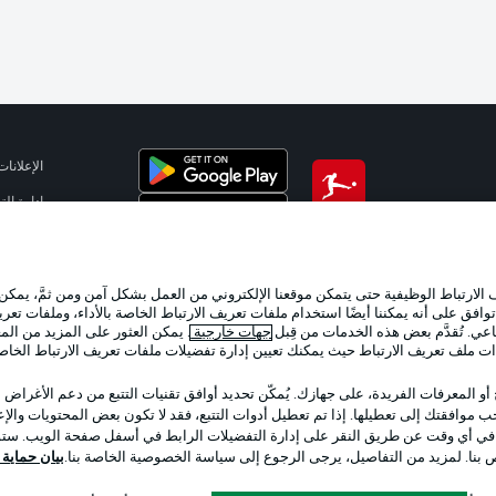
الإعلانات
إدارة ال
تطبيق الدوري الألماني
شروط ال
الوظائف
لارتباط الوظيفية حتى يتمكن موقعنا الإلكتروني من العمل بشكل آمن ومن ثمَّ، يمكن
تواصل مع
وافق على أنه يمكننا أيضًا استخدام ملفات تعريف الارتباط الخاصة بالأداء، وملفات تعري
عي. تُقدَّم بعض هذه الخدمات من قِبل
جهات خارجية
. يمكن العثور على المزيد من ال
ات ملف تعريف الارتباط حيث يمكنك تعيين إدارة تفضيلات ملفات تعريف الارتباط الخا
 أو المعرفات الفريدة، على جهازك. يُمكّن تحديد أوافق تقنيات التتبع من دعم الأغراض
 موافقتك إلى تعطيلها. إذا تم تعطيل أدوات التتبع، فقد لا تكون بعض المحتويات والإعلا
 في أي وقت عن طريق النقر على إدارة التفضيلات الرابط في أسفل صفحة الويب. ستؤث
ص بنا. لمزيد من التفاصيل، يرجى الرجوع إلى سياسة الخصوصية الخاصة بنا.
بيان حماية ال
اختر اللغة