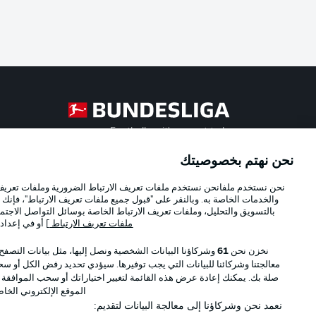
Football as it's meant to be
نحن نهتم بخصوصيتك
Official Partners
نحن نستخدم ملفانحن نستخدم ملفات تعريف الارتباط الضرورية وملفات تعريف ا
والخدمات الخاصة به. وبالنقر على "قبول جميع ملفات تعريف الارتباط"، فإنك ت
بالتسويق والتحليل، وملفات تعريف الارتباط الخاصة بوسائل التواصل الاجتما
ملفات تعريف الارتباط
] أو في إعداد
نخزن نحن
61
وشركاؤنا البيانات الشخصية ونصل إليها، مثل بيانات التصفح
معالجتنا وشركائنا للبيانات التي يجب توفيرها. سيؤدي تحديد رفض الكل أو سحب
صلة بك. يمكنك إعادة عرض هذه القائمة لتغيير اختياراتك أو سحب الموافقة
الموقع الإلكتروني الخا
نعمد نحن وشركاؤنا إلى معالجة البيانات لتقديم: