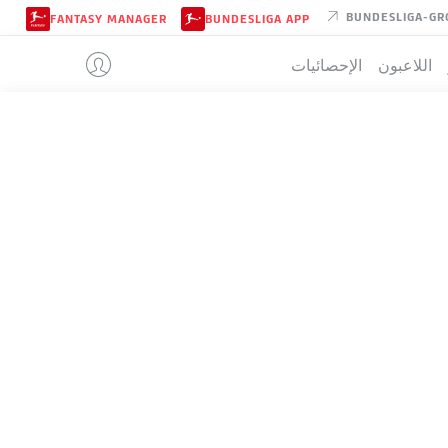
BUNDESLIGA-GR
FANTASY MANAGER
BUNDESLIGA APP
اللاعبون
الإحصائيات
BAYER LEV
تيب
م
ف-ت-خ
له
+/-
ن
82
+67
99:32
25-7-2
34
69
+29
72:43
19-12-3
34