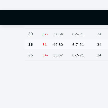
40
-16
35:51
10-10-14
34
32
-13
28:41
8-8-18
34
32
-22
46:68
7-11-16
34
29
-27
37:64
8-5-21
34
25
-31
49:80
6-7-21
34
25
-34
33:67
6-7-21
34