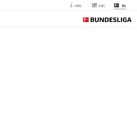
2BL
VBL
BL
B STUTTGART
الجولة 26
التغ
Bayern Munich
Bayern
FCB
1
Bayer Leverkusen
Leverkusen
B04
2