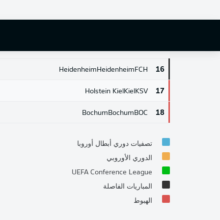
Union Berlin
Union Berlin
FCU
13
St. Pauli
St. Pauli
STP
14
Hoffenheim
Hoffenheim
TSG
15
Heidenheim
Heidenheim
FCH
16
Holstein Kiel
Kiel
KSV
17
Bochum
Bochum
BOC
18
تصفيات دوري أبطال أوروبا
الدوري الأوروبي
UEFA Conference League
المباريات الفاصلة
الهبوط