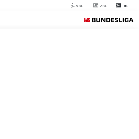
2BL
VBL
BL
NION BERLIN
الجولة 24
التغ