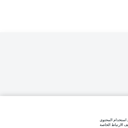
الإخطارات القانونية
تفضيلات
بيان الخصوصية
 استخدام المحتوى
وضع شاشة العرض
استخدام
القنوات الناقلة
ف الارتباط الخاصة