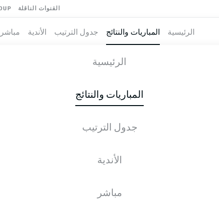
القنوات الناقلة
OUP
الرئيسية
المباريات والنتائج
جدول الترتيب
الأندية
مباشر
IEL
-
U
الرئيسية
KSV
FCU
1
0
المباريات والنتائج
جدول الترتيب
طية المباشرة
الأخبار
التشكيلات
الإحصائيات
جدول التر
الأندية
للأسف، لا توجد نتائج لبحثك.
مباشر