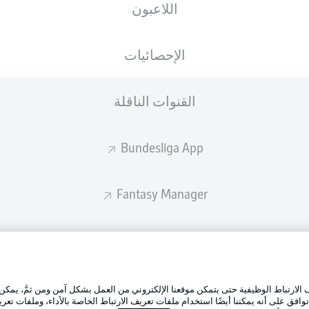
اللاعبون
الإحصائيات
القنوات الناقلة
Bundesliga App
Fantasy Manager
BUNDESLIGA-GROUP
الإعلانات
إدارة ال
تطبيق الدوري الألماني
لارتباط الوظيفية حتى يتمكن موقعنا الإلكتروني من العمل بشكل آمن ومن ثمَّ، يمكن
شروط ال
وافق على أنه يمكننا أيضًا استخدام ملفات تعريف الارتباط الخاصة بالأداء، وملفات تعري