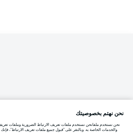
نحن نهتم بخصوصيتك
Football as it's meant to be
اختر اللغة
نحن نستخدم ملفانحن نستخدم ملفات تعريف الارتباط الضرورية وملفات تعريف ا
العربية
والخدمات الخاصة به. وبالنقر على "قبول جميع ملفات تعريف الارتباط"، فإنك ت