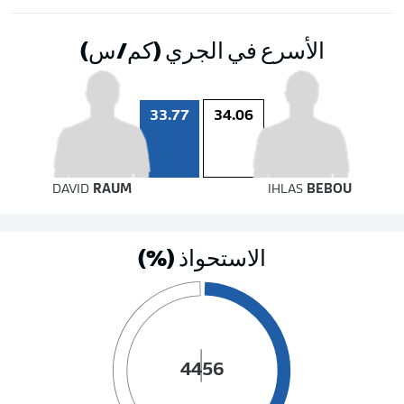
الأسرع في الجري (كم/س)
33.77
34.06
DAVID
RAUM
IHLAS
BEBOU
الاستحواذ (%)
44
56