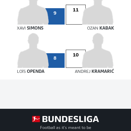
11
9
XAVI
SIMONS
OZAN
KABAK
10
8
LOÏS
OPENDA
ANDREJ
KRAMARIĆ
Football as it's meant to be