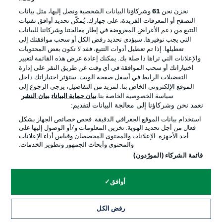
إدارة التفضيلات
بيان الخصوصية
نخزن نحن
61
وشركاؤنا البيانات الشخصية ونصل إليها، مثل بيانات
التصفح أو المعرفات الفريدة، على جهازك. يُمكّن تحديد أوافق تقنيات
شروط الاستخدام
القنوات الناقلة
التتبع من دعم الأغراض المعروضة في إطار معالجتنا وشركائنا للبيانات
الوظائف
جهة النشر
التي يجب توفيرها. سيؤدي تحديد رفض الكل أو سحب موافقتك إلى
تعطيلها. إذا تم تعطيل أدوات التتبع، فقد لا تكون بعض المحتويات
تواصل معنا
اللاعبون
والإعلانات التي تراها ذا صلة بك. يمكنك إعادة عرض هذه القائمة لتغيير
اختياراتك أو سحب الموافقة في أي وقت عن طريق النقر على إدارة
التفضيلات الرابط في أسفل صفحة الويب. ستؤثر اختياراتك داخل
الموقع الإلكتروني الخاص بنا. لمزيد من التفاصيل، يرجى الرجوع إلى
سياسة الخصوصية الخاصة بنا.
بيان حماية البيانات
بيان النشر
نعمد نحن وشركاؤنا إلى معالجة البيانات لتقديم:
استخدام بيانات الموقع الجغرافي الدقيقة. فحص خصائص الجهاز بشكل
فعال من أجل تحديد الهوية. تخزين المعلومات و/أو الوصول إليها على
أحد الأجهزة. الإعلانات والمحتوى المخصصان وقياس أداء الإعلانات
والمحتوى وأبحاث الجمهور وتطوير الخدمات.
© 2026 Bundesliga-Gruppe GmbH
قائمة الشركاء (المورّدون)
اختر اللغة
أوافق
العربية
رفض الكل
وضع شاشة العرض