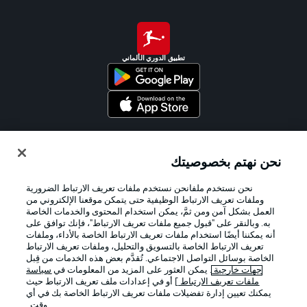
تطبيق الدوري الألماني
Official Partners
نحن نهتم بخصوصيتك
نحن نستخدم ملفانحن نستخدم ملفات تعريف الارتباط الضرورية
وملفات تعريف الارتباط الوظيفية حتى يتمكن موقعنا الإلكتروني من
العمل بشكل آمن ومن ثمَّ، يمكن استخدام المحتوى والخدمات الخاصة
به. وبالنقر على "قبول جميع ملفات تعريف الارتباط"، فإنك توافق على
أنه يمكننا أيضًا استخدام ملفات تعريف الارتباط الخاصة بالأداء، وملفات
تعريف الارتباط الخاصة بالتسويق والتحليل، وملفات تعريف الارتباط
الخاصة بوسائل التواصل الاجتماعي. تُقدَّم بعض هذه الخدمات من قِبل
جهات خارجية
. يمكن العثور على المزيد من المعلومات في
سياسة
ملفات تعريف الارتباط
] أو في إعدادات ملف تعريف الارتباط حيث
يمكنك تعيين إدارة تفضيلات ملفات تعريف الارتباط الخاصة بك في أي
الإعلانات
الإخطارات القانونية
وقت..