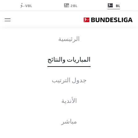
2BL
VBL
BL
TSG
-
RBL
الرئيسية
TSG
RBL
1
3
المباريات والنتائج
جدول الترتيب
التغطية المباشرة
الأخبار
التشكيلات
الإحصائيات
جدول الترتيب
الأندية
مباشر