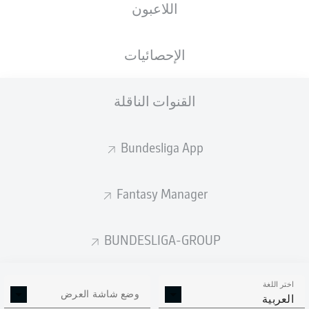
اللاعبون
الأهداف المتوقعة
الإحصائيات
3.58
3
القنوات الناقلة
Bundesliga App
1.41
1
Fantasy Manager
Goals
BUNDESLIGA-GROUP
التمريرات المكتملة
اختر اللغة
394
505
وضع شاشة العرض
العربية
الدقة
85 %
87 %