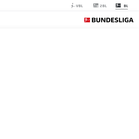
2BL
VBL
BL
RB LEIPZIG
الجولة 15
التغ