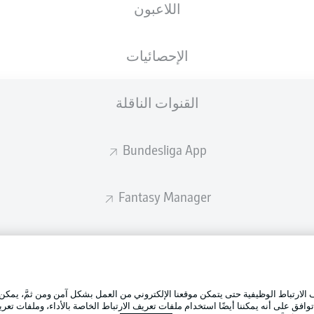
اللاعبون
الإحصائيات
القنوات الناقلة
Bundesliga App
Fantasy Manager
BUNDESLIGA-GROUP
الإعلانات
إدارة ال
تطبيق الدوري الألماني
لارتباط الوظيفية حتى يتمكن موقعنا الإلكتروني من العمل بشكل آمن ومن ثمَّ، يمكن
شروط ال
وافق على أنه يمكننا أيضًا استخدام ملفات تعريف الارتباط الخاصة بالأداء، وملفات تعري