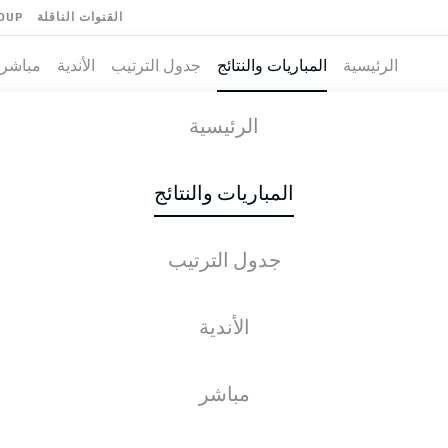
القنوات الناقلة
OUP
الرئيسية
المباريات والنتائج
جدول الترتيب
الأندية
مباشر
M
-
الرئيسية
TSG
RBL
1
3
المباريات والنتائج
جدول الترتيب
طية المباشرة
الأخبار
التشكيلات
الإحصائيات
جدول التر
الأندية
للأسف، لا توجد نتائج لبحثك.
مباشر