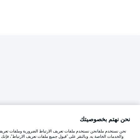
نحن نهتم بخصوصيتك
Football as it's meant to be
اختر اللغة
نحن نستخدم ملفانحن نستخدم ملفات تعريف الارتباط الضرورية وملفات تعريف ا
العربية
والخدمات الخاصة به. وبالنقر على "قبول جميع ملفات تعريف الارتباط"، فإنك ت