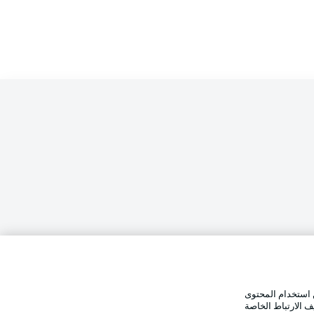
الإخطارات القانونية
تفضيلات
بيان الخصوصية
 استخدام المحتوى
وضع شاشة العرض
استخدام
القنوات الناقلة
ف الارتباط الخاصة