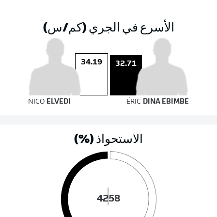
الأسرع في الجري (كم/س)
34.19
32.71
NICO
ELVEDI
ÉRIC
DINA EBIMBE
الاستحواذ (%)
42
58