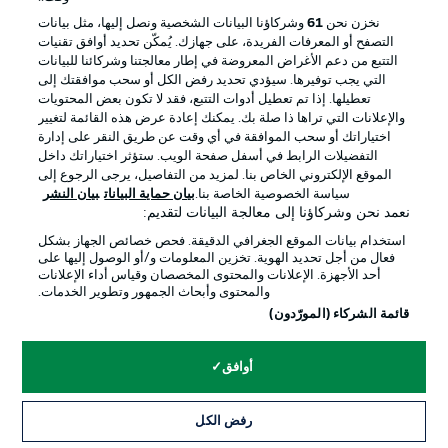
إدارة التفضيلات
بيان الخصوصية
نخزن نحن
61
وشركاؤنا البيانات الشخصية ونصل إليها، مثل بيانات
التصفح أو المعرفات الفريدة، على جهازك. يُمكّن تحديد أوافق تقنيات
شروط الاستخدام
القنوات الناقلة
التتبع من دعم الأغراض المعروضة في إطار معالجتنا وشركائنا للبيانات
الوظائف
جهة النشر
التي يجب توفيرها. سيؤدي تحديد رفض الكل أو سحب موافقتك إلى
تعطيلها. إذا تم تعطيل أدوات التتبع، فقد لا تكون بعض المحتويات
تواصل معنا
اللاعبون
والإعلانات التي تراها ذا صلة بك. يمكنك إعادة عرض هذه القائمة لتغيير
اختياراتك أو سحب الموافقة في أي وقت عن طريق النقر على إدارة
التفضيلات الرابط في أسفل صفحة الويب. ستؤثر اختياراتك داخل
الموقع الإلكتروني الخاص بنا. لمزيد من التفاصيل، يرجى الرجوع إلى
سياسة الخصوصية الخاصة بنا.
بيان حماية البيانات
بيان النشر
نعمد نحن وشركاؤنا إلى معالجة البيانات لتقديم:
استخدام بيانات الموقع الجغرافي الدقيقة. فحص خصائص الجهاز بشكل
فعال من أجل تحديد الهوية. تخزين المعلومات و/أو الوصول إليها على
أحد الأجهزة. الإعلانات والمحتوى المخصصان وقياس أداء الإعلانات
والمحتوى وأبحاث الجمهور وتطوير الخدمات.
© 2026 Bundesliga-Gruppe GmbH
قائمة الشركاء (المورّدون)
اختر اللغة
أوافق
العربية
رفض الكل
وضع شاشة العرض