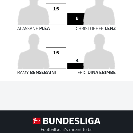
15
8
ALASSANE
PLÉA
CHRISTOPHER
LENZ
15
4
RAMY
BENSEBAINI
ÉRIC
DINA EBIMBE
Football as it's meant to be