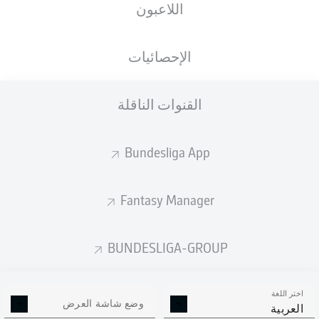
اللاعبون
الأهداف المتوقعة
الإحصائيات
3
القنوات الناقلة
2.03
Bundesliga App
1.39
1
Fantasy Manager
Goals
BUNDESLIGA-GROUP
التمريرات المكتملة
اختر اللغة
594
378
وضع شاشة العرض
العربية
الدقة
78 %
85 %