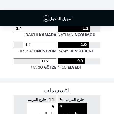
جودة التمرير
تسجيل الدخول
1.1
1.4
DAICHI
KAMADA
NATHAN
NGOUMOU
1.0
1.1
JESPER
LINDSTRÖM
RAMY
BENSEBAINI
0.9
0.5
MARIO
GÖTZE
NICO
ELVEDI
التسديدات
11
5
خارج المرمى
خارج المرمى
5
3