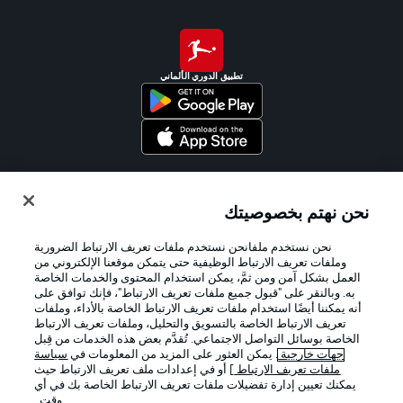
تطبيق الدوري الألماني
Official Partners
نحن نهتم بخصوصيتك
نحن نستخدم ملفانحن نستخدم ملفات تعريف الارتباط الضرورية
وملفات تعريف الارتباط الوظيفية حتى يتمكن موقعنا الإلكتروني من
العمل بشكل آمن ومن ثمَّ، يمكن استخدام المحتوى والخدمات الخاصة
به. وبالنقر على "قبول جميع ملفات تعريف الارتباط"، فإنك توافق على
أنه يمكننا أيضًا استخدام ملفات تعريف الارتباط الخاصة بالأداء، وملفات
تعريف الارتباط الخاصة بالتسويق والتحليل، وملفات تعريف الارتباط
الخاصة بوسائل التواصل الاجتماعي. تُقدَّم بعض هذه الخدمات من قِبل
جهات خارجية
. يمكن العثور على المزيد من المعلومات في
سياسة
ملفات تعريف الارتباط
] أو في إعدادات ملف تعريف الارتباط حيث
يمكنك تعيين إدارة تفضيلات ملفات تعريف الارتباط الخاصة بك في أي
الإعلانات
الإخطارات القانونية
وقت..