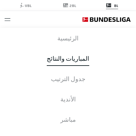
2BL
VBL
BL
SGE
-
BMG
الرئيسية
SGE
BMG
3
1
المباريات والنتائج
جدول الترتيب
التغطية المباشرة
الأخبار
التشكيلات
الإحصائيات
جدول الترتيب
الأندية
مباشر