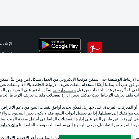
الإعلانات
إدارة ال
تطبيق الدوري الألماني
شروط ال
الوظائف
لارتباط الوظيفية حتى يتمكن موقعنا الإلكتروني من العمل بشكل آمن ومن ثمَّ، يمكن
تواصل مع
وافق على أنه يمكننا أيضًا استخدام ملفات تعريف الارتباط الخاصة بالأداء، وملفات تعري
عي. تُقدَّم بعض هذه الخدمات من قِبل
جهات خارجية
. يمكن العثور على المزيد من ال
ات ملف تعريف الارتباط حيث يمكنك تعيين إدارة تفضيلات ملفات تعريف الارتباط الخا
 أو المعرفات الفريدة، على جهازك. يُمكّن تحديد أوافق تقنيات التتبع من دعم الأغراض
 موافقتك إلى تعطيلها. إذا تم تعطيل أدوات التتبع، فقد لا تكون بعض المحتويات والإعلا
 في أي وقت عن طريق النقر على إدارة التفضيلات الرابط في أسفل صفحة الويب. ستؤث
ص بنا. لمزيد من التفاصيل، يرجى الرجوع إلى سياسة الخصوصية الخاصة بنا.
بيان حماية ال
اختر اللغة
 أجل تحديد الهوية. تخزين المعلومات و/أو الوصول إليها على أحد الأجهزة. الإعلانا