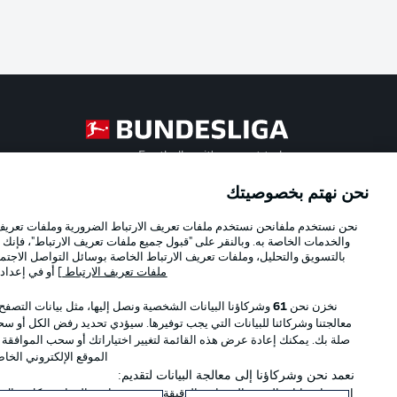
Football as it's meant to be
نحن نهتم بخصوصيتك
Official Partners
نحن نستخدم ملفانحن نستخدم ملفات تعريف الارتباط الضرورية وملفات تعريف ا
والخدمات الخاصة به. وبالنقر على "قبول جميع ملفات تعريف الارتباط"، فإنك ت
بالتسويق والتحليل، وملفات تعريف الارتباط الخاصة بوسائل التواصل الاجتما
ملفات تعريف الارتباط
] أو في إعداد
نخزن نحن
61
وشركاؤنا البيانات الشخصية ونصل إليها، مثل بيانات التصفح
معالجتنا وشركائنا للبيانات التي يجب توفيرها. سيؤدي تحديد رفض الكل أو سحب
صلة بك. يمكنك إعادة عرض هذه القائمة لتغيير اختياراتك أو سحب الموافقة
الموقع الإلكتروني الخا
نعمد نحن وشركاؤنا إلى معالجة البيانات لتقديم:
استخدام بيانات الموقع الجغرافي الدقيقة. فحص خصائص الجهاز بشكل فعال من