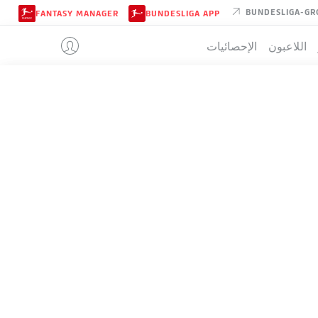
BUNDESLIGA-GR
FANTASY MANAGER
BUNDESLIGA APP
اللاعبون
الإحصائيات
AUGSBURG
تيب
م
ف-ت-خ
له
+/-
ن
82
+68
100:32
26-4-4
34
69
+43
84:41
21-6-7
34