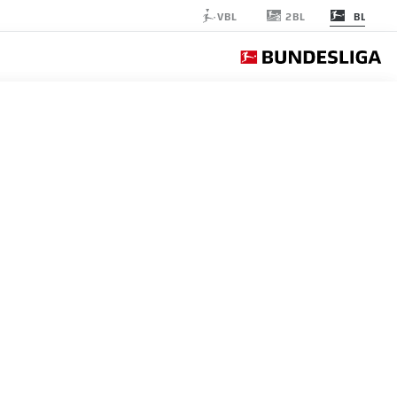
2BL
VBL
BL
RB LEIPZIG
الجولة 17
التغ
FC Bayern München
FC Bayern
FCB
1
Borussia Dortmund
Dortmund
BVB
2