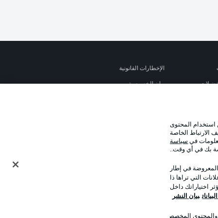
الإخطارات القانونية
تفضيلات
بيان الخصوصية
استخدام
القنوات الناقلة
جهة النشر
 استخدام المحتوى
نا
اللاعبون
ف الارتباط الخاصة
معلومات في
سياسة
صة بك في أي وقت..
 المعروضة في إطار
نات التي تراها ذا
ر اختياراتك داخل
بيانات
بيان النشر
ت والمحتوى المخصصان