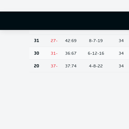
37
-21
44:65
11-4-19
34
36
-18
51:69
10-6-18
34
36
-18
45:63
9-9-16
34
31
-27
42:69
8-7-19
34
30
-31
36:67
6-12-16
34
20
-37
37:74
4-8-22
34