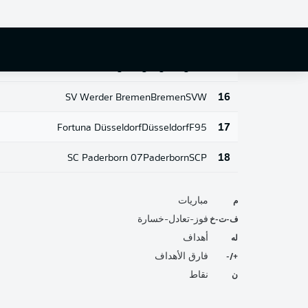
1. FSV Mainz 05
Mainz
M05
13
1. FC Köln
Köln
KOE
14
FC Augsburg
Augsburg
FCA
15
SV Werder Bremen
Bremen
SVW
16
Fortuna Düsseldorf
Düsseldorf
F95
17
SC Paderborn 07
Paderborn
SCP
18
م
مباريات
ف-ت-خ
فوز-تعادل-خسارة
له
أهداف
+/-
فارق الأهداف
ن
نقاط