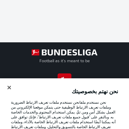
Football as it's meant to be
تطبيق الدوري الألماني
نحن نهتم بخصوصيتك
نحن نستخدم ملفانحن نستخدم ملفات تعريف الارتباط الضرورية
وملفات تعريف الارتباط الوظيفية حتى يتمكن موقعنا الإلكتروني من
العمل بشكل آمن ومن ثمَّ، يمكن استخدام المحتوى والخدمات الخاصة
به. وبالنقر على "قبول جميع ملفات تعريف الارتباط"، فإنك توافق على
Official Partners
أنه يمكننا أيضًا استخدام ملفات تعريف الارتباط الخاصة بالأداء، وملفات
تعريف الارتباط الخاصة بالتسويق والتحليل، وملفات تعريف الارتباط