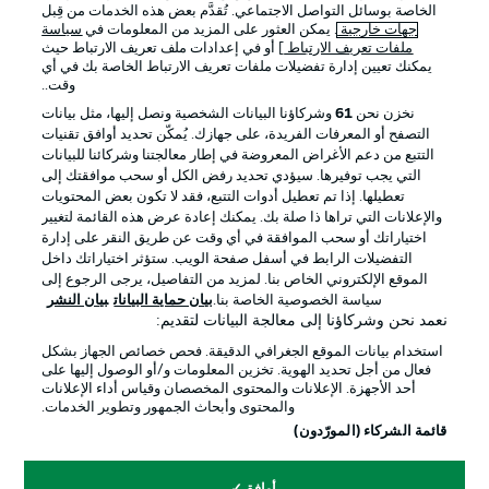
الخاصة بوسائل التواصل الاجتماعي. تُقدَّم بعض هذه الخدمات من قِبل
جهات خارجية
. يمكن العثور على المزيد من المعلومات في
سياسة
ملفات تعريف الارتباط
] أو في إعدادات ملف تعريف الارتباط حيث
يمكنك تعيين إدارة تفضيلات ملفات تعريف الارتباط الخاصة بك في أي
وقت..
نخزن نحن
61
وشركاؤنا البيانات الشخصية ونصل إليها، مثل بيانات
التصفح أو المعرفات الفريدة، على جهازك. يُمكّن تحديد أوافق تقنيات
التتبع من دعم الأغراض المعروضة في إطار معالجتنا وشركائنا للبيانات
التي يجب توفيرها. سيؤدي تحديد رفض الكل أو سحب موافقتك إلى
تعطيلها. إذا تم تعطيل أدوات التتبع، فقد لا تكون بعض المحتويات
والإعلانات التي تراها ذا صلة بك. يمكنك إعادة عرض هذه القائمة لتغيير
الإعلانات
الإخطارات القانونية
اختياراتك أو سحب الموافقة في أي وقت عن طريق النقر على إدارة
إدارة التفضيلات
بيان الخصوصية
التفضيلات الرابط في أسفل صفحة الويب. ستؤثر اختياراتك داخل
الموقع الإلكتروني الخاص بنا. لمزيد من التفاصيل، يرجى الرجوع إلى
شروط الاستخدام
القنوات الناقلة
سياسة الخصوصية الخاصة بنا.
بيان حماية البيانات
بيان النشر
نعمد نحن وشركاؤنا إلى معالجة البيانات لتقديم:
الوظائف
جهة النشر
استخدام بيانات الموقع الجغرافي الدقيقة. فحص خصائص الجهاز بشكل
تواصل معنا
اللاعبون
فعال من أجل تحديد الهوية. تخزين المعلومات و/أو الوصول إليها على
أحد الأجهزة. الإعلانات والمحتوى المخصصان وقياس أداء الإعلانات
والمحتوى وأبحاث الجمهور وتطوير الخدمات.
قائمة الشركاء (المورّدون)